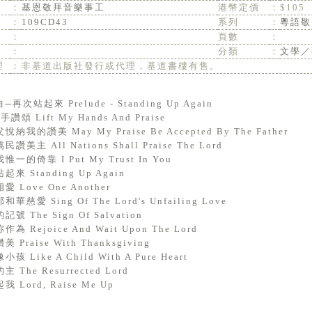
：
基恩敬拜音樂事工
港幣定價
：
$105
：
109CD43
系列
：
粵語敬
：
頁數
：
：
分類
：
文學／
理
：
非基道出版社發行或代理，基道書樓有售。
曲─再次站起來 Prelude - Standing Up Again
手讚頌 Lift My Hands And Praise
悅納我的讚美 May My Praise Be Accepted By The Father
民讚美主 All Nations Shall Praise The Lord
惟一的倚靠 I Put My Trust In You
起來 Standing Up Again
愛 Love One Another
和華慈愛 Sing Of The Lord's Unfailing Love
記號 The Sign Of Salvation
作為 Rejoice And Wait Upon The Lord
美 Praise With Thanksgiving
孩 Like A Child With A Pure Heart
主 The Resurrected Lord
我 Lord, Raise Me Up