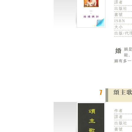
譯者
出版社
書號
ISBN
大小
出版/代
婚姻是奧秘，有太多匪夷所思的東西，可能窮一輩子也學不完。如果要在十分鐘內將這奧秘闡明，近乎不可
能
姻有多一
作者
譯者
出版社
書號