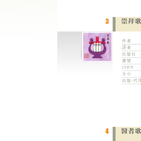
作者
譯者
出版社
書號
ISBN
大小
出版/代