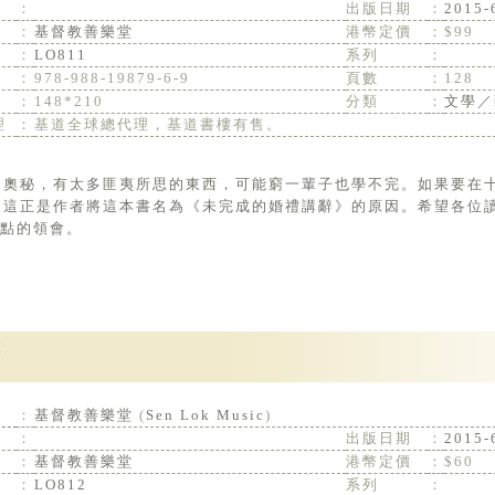
：
出版日期
：
2015-
：
基督教善樂堂
港幣定價
：
$99
：
LO811
系列
：
：
978-988-19879-6-9
頁數
：
128
：
148*210
分類
：
文學／
理
：
基道全球總代理，基道書樓有售。
。這正是作者將這本書名為《未完成的婚禮講辭》的原因。希望各位
點的領會。
：
基督教善樂堂
(
Sen Lok Music
)
：
出版日期
：
2015-
：
基督教善樂堂
港幣定價
：
$60
：
LO812
系列
：