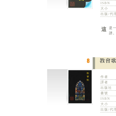
ISBN
大小
出版/代
這是一本以粵語為主體的詩集，共有112首。為便於使用，本詩集分為八大類。每首詩歌皆有簡譜及和弦伴奏
譜
作者
譯者
出版社
書號
ISBN
大小
出版/代