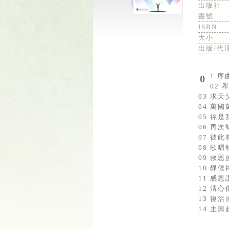
出版社
書號
ISBN
大小
出版/代
01 序
02 舉
03 求天父
04 萬國萬
05 祢是我
06 再次站
07 彼此相
08 歌唱耶
09 救恩的
10 靜候祢
11 感恩讚
12 清心像小
13 復活的
14 主興起