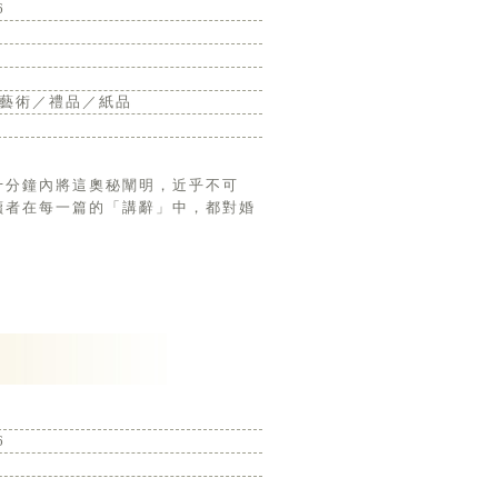
6
藝術／禮品／紙品
讀者在每一篇的「講辭」中，都對婚
6