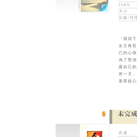
ISBN
大小
出版/代
「我寫下
女主角
己的心很
為了堅
露自己的
有一天
基督徒心
作者