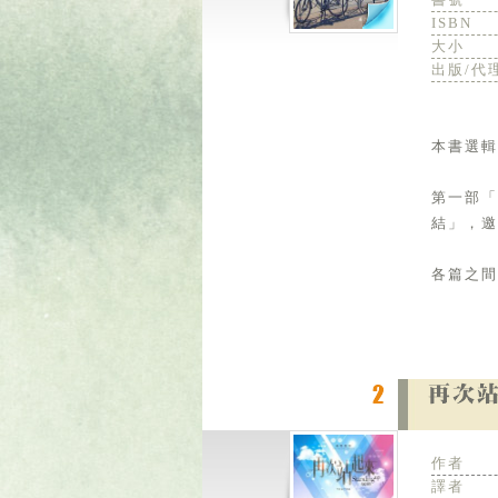
ISBN
大小
出版/代
本書選輯
第一部
結」，邀
各篇之間
作者
譯者