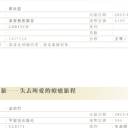
：
蔡欣茹
：
出版日期
：
2015-
：
基督教善樂堂
港幣定價
：
$100
：
LO815CD
系列
：
：
頁數
：
：
142*124
分類
：
文學／
理
：
基道全球總代理，基道書樓有售。
：
金幼竹
：
出版日期
：
2015-
：
宇宙光出版社
港幣定價
：
$80
：
CL8171
系列
：
生命樹