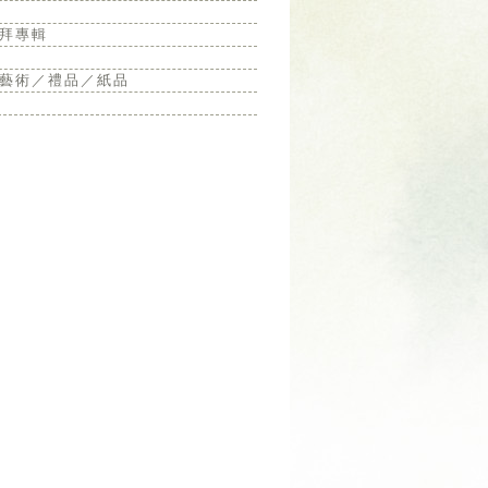
拜專輯
藝術／禮品／紙品