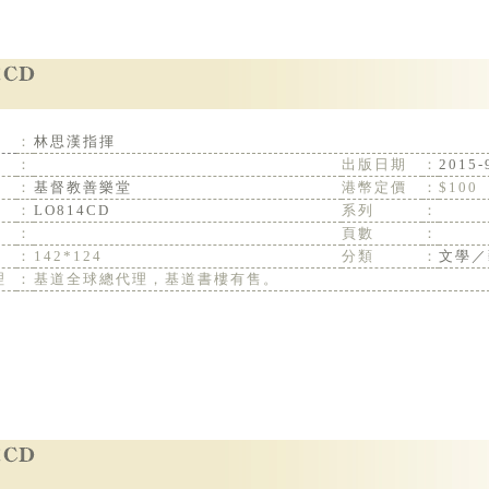
：
林思漢指揮
：
出版日期
：
2015-
：
基督教善樂堂
港幣定價
：
$100
：
LO814CD
系列
：
：
頁數
：
：
142*124
分類
：
文學／
理
：
基道全球總代理，基道書樓有售。