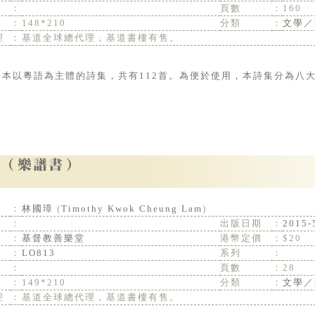
：
頁數
：
160
：
148*210
分類
：
文學／
理
：
基道全球總代理，基道書樓有售。
。
：
林國璋
(
Timothy Kwok Cheung Lam
)
：
出版日期
：
2015-
：
基督教善樂堂
港幣定價
：
$20
：
LO813
系列
：
：
頁數
：
28
：
149*210
分類
：
文學／
理
：
基道全球總代理，基道書樓有售。