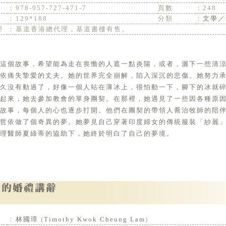
：
978-957-727-471-7
頁數
：
248
：
129*188
分類
：
文學／
理
：
基道香港總代理，基道書樓有售。
這個故事，希望能為走在喪慟的人遮一點炎陽，或者，灑下一些清涼
哲依痛失摯愛的丈夫。她的世界完全崩解，陷入深沉的悲傷。她努力
久沒有動過了，好像一個人站在薄冰上，很怕動一下，腳下的冰就
強起來，她去參加教會的單身團契。在那裡，她遇見了一些因各種原
故事，每個人的心也逐步打開。他們在團契的帶領人喬治牧師的陪
，哲依做了個奇異的夢。她夢見自己穿著印度婦女的傳統服裝「紗麗
理醫師夏綠蒂的協助下，她終於明白了自己的夢境。
：
林國璋
(
Timothy Kwok Cheung Lam
)