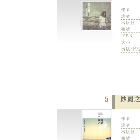
作者
譯者
出版社
書號
ISBN
大小
出版/代
作者
譯者
出版社
書號