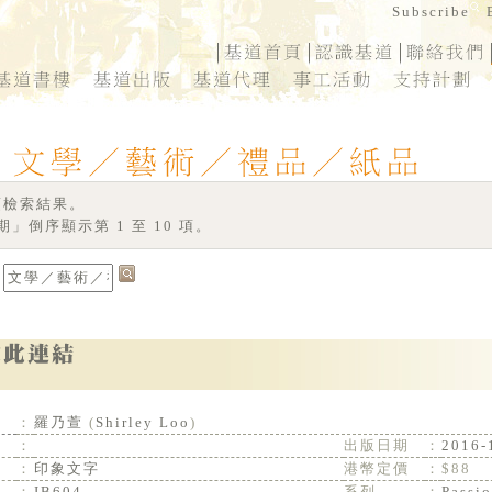
 項檢索結果。
」倒序顯示第 1 至 10 項。
：
羅乃萱
(
Shirley Loo
)
：
出版日期
：
2016-
：
印象文字
港幣定價
：
$88
：
IB604
系列
：
Passio