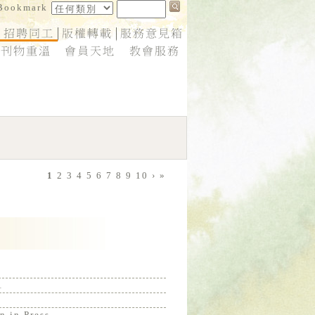
1
2
3
4
5
6
7
8
9
10
›
»
1
n in Press