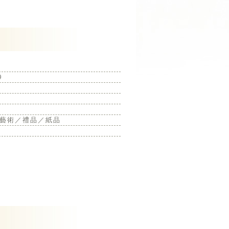
9
藝術／禮品／紙品