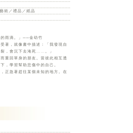
藝術／禮品／紙品
的雨滴。」──金幼竹
承受著，就像書中描述：「我發現自
碎裂，會沉下去淹死……。」
因而重回單身的朋友。當彼此相互透
伴下，學習幫助悲傷中的自己。
」，正急著趕往某個未知的地方。在