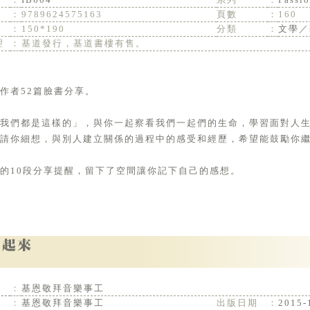
：
9789624575163
頁數
：
160
：
150*190
分類
：
文學／
理
：
基道發行，基道書樓有售。
作者52篇臉書分享。
「我們都是這樣的」，與你一起察看我們一起們的生命，學習面對人
請你細想，與別人建立關係的過程中的感受和經歷，希望能鼓勵你
的10段分享提醒，留下了空間讓你記下自己的感想。
：
基恩敬拜音樂事工
：
基恩敬拜音樂事工
出版日期
：
2015-