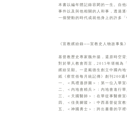
本書以編年體記錄容閎的一生。自他
事件以及與他相關的人和事，透過逐
一個變動的時代成就他身上的許多「
《宣教繽紛錄──宣教史人物故事集
基督教歷史專家魏外揚，還原時空背
對於華人教會而言，2015年堪稱為
繽紛呈顯。一是戴德生創立中國內地會
紙《察世俗每月統記傳》創刊200
一、＜馬禮遜拼圖＞：第一位入華宣
二、＜內地會精兵＞：內地會進行華
三、＜天國醫師＞：在華從事醫療宣
四、＜佳美腳蹤＞：中西基督徒宣教
五、＜神國勇士＞：跨出書冊的字裡