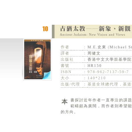
Ancient Judaism: New Vision and Views
作者
：
M.E.史東
(
Michael S
譯者
：
周健文
出版社
：
香港中文大學崇基學院
書號
：
HR150
ISBN
：
978-962-7137-59-7
大小
：
140*210
出版/代理
：
基道全球總代理，基道
本書探討近年作者一直專注的課題，就是有關第二聖殿時期猶太教研究的有關議題。本書所觸及的具體課題，
範疇頗為廣闊，而作者則希望
的方向。