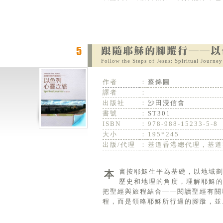
Follow the Steps of Jesus: Spiritual Journey 
作者
：
蔡錦圖
譯者
：
出版社
：
沙田浸信會
書號
：
ST301
ISBN
：
978-988-15233-5-8
大小
：
195*245
出版/代理
：
基道香港總代理，基道
本書按耶穌生平為基礎，以地域劃分，從耶穌誕生至傳道的事蹟，耶穌受難週和復活昇天的歷程，期望讀者從
歷史和地理的角度，理解耶穌
把聖經與旅程結合——閱讀聖經有關
程，而是領略耶穌所行過的腳蹤，並