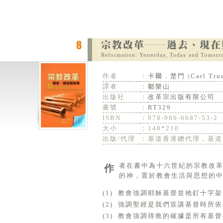
Reformation: Yesterday, Today and Tomorr
作者
：
卡爾．楚門
(
Carl Tr
譯者
：
鄒樂山
出版社
：
改革宗出版有限公司
書號
：
RT329
ISBN
：
978-986-6687-53-2
大小
：
148*210
出版/代理
：
基道香港總代理，基道
作者在書中為十六世紀的宗教改革提出一個定義：「宗教改革代表一種運動，也就是將那位在基督裡彰顯自己
的神，置於教會生活與思想的
(1) 教會強調耶穌基督並祂釘十字架
(2) 強調聖經是我們宣講基督時所
(3) 教會強調得救的確據是所有基