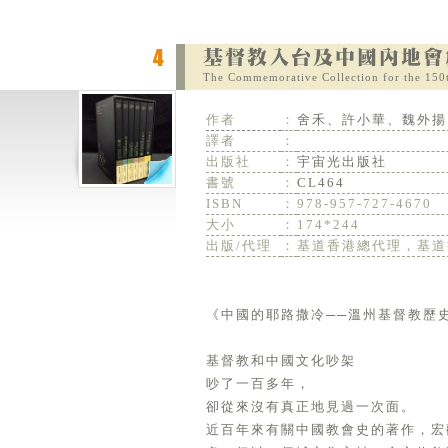
The Commemorative Collection for the 150t
作者
：
舍禾、許小華、魏外揚
譯者
：
出版社
：
宇宙光出版社
書號
：
CL464
ISBN
：
978-957-727-4670
大小
：
174*244
出版/代理
：
基道香港總代理，基道
《中國的耶路撒冷──溫州基督教歷史
基督教和中國文化吵架
吵了一百多年，
卻從來沒有真正地見過一次面。
近百年來有關中國教會史的著作，宏