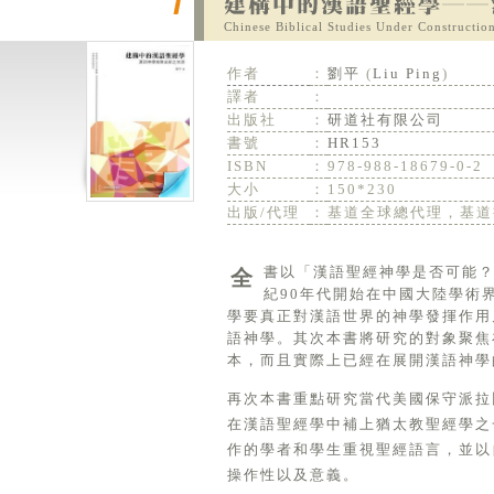
Chinese Biblical Studies Under Constructio
作者
：
劉平
(
Liu Ping
)
譯者
：
出版社
：
研道社有限公司
書號
：
HR153
ISBN
：
978-988-18679-0-2
大小
：
150*230
出版/代理
：
基道全球總代理，基道
全書以「漢語聖經神學是否可能？」這一提問展開自己的探索與思考。為達及此目的，首先本書試圖對二十世
紀90年代開始在中國大陸學術
學要真正對漢語世界的神學發揮作用
語神學。其次本書將研究的對象聚焦
本，而且實際上已經在展開漢語神學
再次本書重點研究當代美國保守派拉比和聖
在漢語聖經學中補上猶太教聖經學之
作的學者和學生重視聖經語言，並以
操作性以及意義。