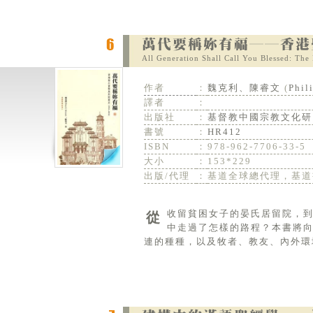
All Generation Shall Call You Blessed: Th
作者
：
魏克利、陳睿文
(
Phil
譯者
：
出版社
：
基督教中國宗教文化研
書號
：
HR412
ISBN
：
978-962-7706-33-5
大小
：
153*229
出版/代理
：
基道全球總代理，基道
從收留貧困女子的晏氏居留院，到牧養香港島東部銅鑼灣地帶的一個牧區，香港聖公會聖馬利亞堂在這一百年
中走過了怎樣的路程？本書將
連的種種，以及牧者、教友、內外環