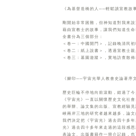
《為基督造橋的人──輕鬆讀宣教故
剛開始非常困難，但神知道對我來說
藉由宣教士的故事，讓我們知道生命
全書分為三個部分：
＜卷一：中國開門＞，記錄晚清民初
＜卷二：紙上說書＞，透過宣教士親
＜卷三：墓園遊蹤＞，實地訪查散佈
《腳印──宇宙光華人教會史論著序
歷史巨輪不停地向前滾動，錯過了今
《宇宙光》一直以關懷歷史文化社會
的舉辦、論文集的出版、宣教經驗見
峽兩岸三地的研究者越來越多，論文
我們決定把《宇宙光》過去四十多年
光》過去四十多年來走過的這段感恩
表論文、出版書籍作一簡介記錄，也