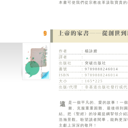
本書可使我們從宗教改革汲取寶貴的
作者
：
楊詠嫦
譯者
：
出版社
：
突破出版社
書號
：
9789888246014
ISBN
：
9789888246014
大小
：
165*225
出版/代理
：
非基道出版社發行或代
這是一個平凡的、愛的故事！一個曾在歷史上真實發生的故事;一個穿越時空、歷久彌新的故事；一個披荊斬
棘、克服重重困難、最後得到圓
結。把《聖經》的珍藏提綱挈領介紹
浩瀚景觀。盼望讀者閱畢，能夠更深
主獻上深深的敬拜！