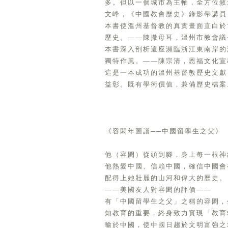
多。但以一個城市為主軸，全方位敘
文峰，《中國教會歷史》錄影帶講員
本書使溫州基督教的真實畫面直白於
歷史。——陳撒母耳，溫州市教會議
本書深入剖析這座瀕臨浙江東南岸的
獨特作風。——陳宗清，恩福文化宣
這是一本成功的溫州基督教歷史文獻
益彰。既有學術價值，兼備歷史檔案
《容閎年圖譜──中國留學生之父》
他（容閎）從頭到腳，身上每一根神
他熱愛中國、信賴中國，確信中國會
配得上她壯麗的山河和偉大的歷史。
——美國友人對容閎的評價——
有「中國留學生之父」之稱的容閎，
知教育的重要，終身致力實現「教育
輸於中國，使中國日趨於文明富強之