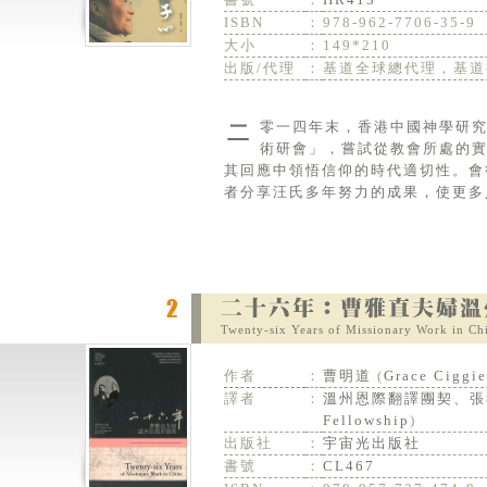
ISBN
：
978-962-7706-35-9
大小
：
149*210
出版/代理
：
基道全球總代理，基道
二零一四年末，香港中國神學研究院舉辦了「蒼茫有路更夫志，踽踽千年赤子心──汪維藩與中國教會國際學
術研會」，嘗試從教會所處的
其回應中領悟信仰的時代適切性。會
者分享汪氏多年努力的成果，使更多
Twenty-six Years of Missionary Work in Ch
作者
：
曹明道
(
Grace Ciggie
譯者
：
溫州恩際翻譯團契、張
Fellowship
)
出版社
：
宇宙光出版社
書號
：
CL467