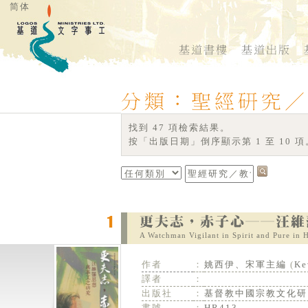
简体
找到 47 項檢索結果。
按「出版日期」倒序顯示第 1 至 10 項
A Watchman Vigilant in Spirit and Pure in
作者
：
姚西伊、宋軍主編
(
Ke
譯者
：
出版社
：
基督教中國宗教文化研
書號
：
HR413