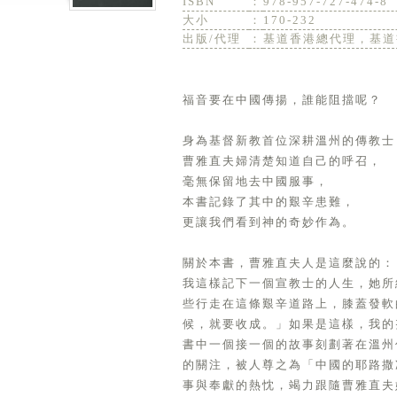
ISBN
：
978-957-727-474-8
大小
：
170-232
出版/代理
：
基道香港總代理，基道
福音要在中國傳揚，誰能阻擋呢？
身為基督新教首位深耕溫州的傳教士
曹雅直夫婦清楚知道自己的呼召，
毫無保留地去中國服事，
本書記錄了其中的艱辛患難，
更讓我們看到神的奇妙作為。
關於本書，曹雅直夫人是這麼說的：
我這樣記下一個宣教士的人生，她所
些行走在這條艱辛道路上，膝蓋發軟
候，就要收成。」如果是這樣，我的
書中一個接一個的故事刻劃著在溫州
的關注，被人尊之為「中國的耶路撒
事與奉獻的熱忱，竭力跟隨曹雅直夫