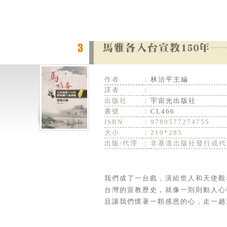
作者
：
林治平主編
譯者
：
出版社
：
宇宙光出版社
書號
：
CL466
ISBN
：
9789577274755
大小
：
210*285
出版/代理
：
非基道出版社發行或代
我們成了一台戲，演給世人和天使觀
台灣的宣教歷史，就像一則則動人心
且讓我們懷著一顆感恩的心，走一趟