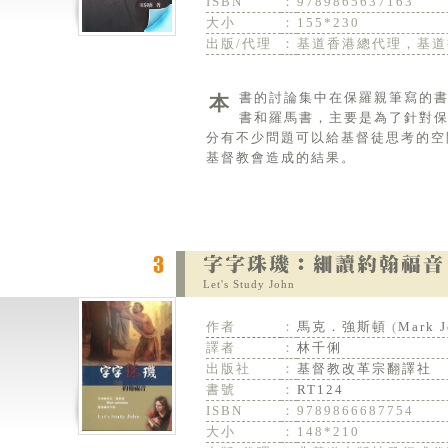
ISBN
：
9789865637163
大小
：
155*230
出版/代理
：
基道香港總代理，基道
本書的討論集中在保羅親筆寫的書信，就是帖撒羅尼迦前後書、哥林多前後書、腓力比書、腓力門書、加拉太
書和羅馬書，主要是為了針對
分有不少問題可以給基督徒思考的空
基督教會造成的結果。
Let's Study John
作者
：
馬克．強斯頓
(
Mark J
譯者
：
林千俐
出版社
：
基督教改革宗翻譯社
書號
：
RT124
ISBN
：
9789866687754
大小
：
148*210