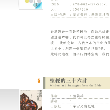
ISBN
：
978-962-457-510-1
大小
：
150*210
出版/代理
：
基道發行，基道書樓有
香港過去一直是殖民地，而啟示錄正
望透過本書，我們可以再次重拾約翰
境──接軌之時，古代文本的生命力
世界中，創造一個獨特的見證?體。
此時此地在一個平行的時空裏，我們
Wisdom and Strategies from the Bible
作者
：
范義雄
譯者
：
出版社
：
宇宙光出版社