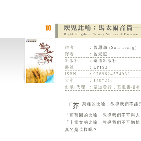
Right Kingdom, Wrong Stories: A Backward
作者
：
曾思瀚
(
Sam Tsang
)
譯者
：
曾景恒
出版社
：
基道出版社
書號
：
LP193
ISBN
：
9789624574982
大小
：
140*210
出版/代理
：
基道發行，基道書樓有
「芥菜種的比喻，教導我們不
「葡萄園的比喻，教導我們不可與人
「十童女的比喻，教導我們不可懶惰
真的是這樣嗎？