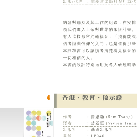
出版/代理
：
非基道出版社發行或代
約翰對耶穌及其工作的紀錄，在安排
領我們進入上帝對世界的永恆計畫。
有人這樣形容約翰福音：「淺得能讓
信者認識信仰的入門，也是值得那些
本註釋書可以讓讀者清楚看見福音的
一切相信的人。
本書的設計特別適用於各人研經輔助
作者
：
曾思瀚
(
Sam Tsang
)
譯者
：
曾景恒
(
Vivien Tsang
出版社
：
基道出版社
書號
：
LP940