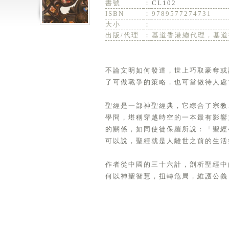
書號
：
CL102
ISBN
：
9789577274731
大小
：
出版/代理
：
基道香港總代理，基道
不論文明如何發達，世上巧取豪奪或
了可做戰爭的策略，也可當做待人處
聖經是一部神聖經典，它綜合了宗教
學問，堪稱穿越時空的一本最有影響
的關係，如同使徒保羅所說：「聖經
可以說，聖經就是人離世之前的生活
作者從中國的三十六計，剖析聖經中
何以神聖智慧，扭轉危局，維護公義