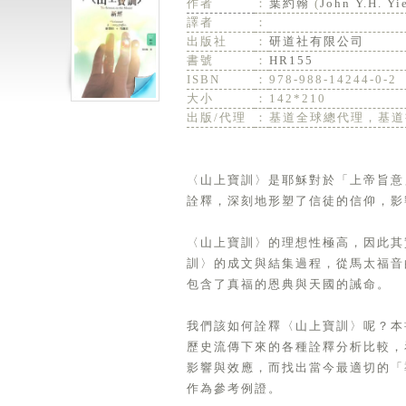
作者
：
葉約翰
(
John Y.H. Yi
譯者
：
出版社
：
研道社有限公司
書號
：
HR155
ISBN
：
978-988-14244-0-2
大小
：
142*210
出版/代理
：
基道全球總代理，基道
〈山上寶訓〉是耶穌對於「上帝旨意
詮釋，深刻地形塑了信徒的信仰，影
〈山上寶訓〉的理想性極高，因此其
訓〉的成文與結集過程，從馬太福音
包含了真福的恩典與天國的誡命。
我們該如何詮釋〈山上寶訓〉呢？本
歷史流傳下來的各種詮釋分析比較，
影響與效應，而找出當今最適切的「
作為參考例證。