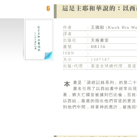
作者
：
王國顯
(
Kwok Hin W
譯者
：
出版社
：
天糧書室
書號
：
HR156
ISBN
：
大小
：
130*187
出版/代理
：
基道全球總代理，基道
本書是「講經記錄系列」的第二十九本作品，記錄了作者二零一四年下半年開始與弟兄姊妹們交通時的內容。
書名引用了以西結書中經常出
裏，猶大亡國並被擄到巴比倫，百姓
以西結，嚴肅的指出他們背逆的實況
到他們中間，得著神的應許，被挽回