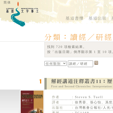
简体
找到 720 項檢索結果。
按「出版日期」倒序顯示第 1 至 10 項
First and Second Chronicles: Interpretatio
作者
：
Steven S. Tuell
譯者
：
徐秀蓉、張心怡、馮世
出版社
：
台灣教會公報社/人光/
書號
：
TC1168