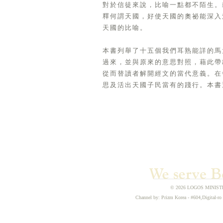
對於信徒來說，比喻一點都不陌生。
釋何謂天國，好使天國的奧祕能深入
天國的比喻。
本書列舉了十五個我們耳熟能詳的馬
過來，並與原來的意思對照，藉此帶
從而替讀者解開經文的當代意義。在
思及活出天國子民當有的踐行。本書
© 2026 LOGOS MINISTRIE
Channel by: Prizm Korea - #604,Digital-ro