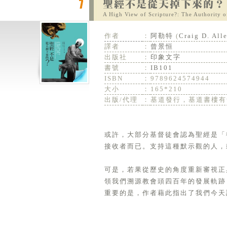
A High View of Scripture?: The Authority 
作者
：
阿勒特
(
Craig D. Alle
譯者
：
曾景恒
出版社
：
印象文字
書號
：
IB101
ISBN
：
9789624574944
大小
：
165*210
出版/代理
：
基道發行，基道書樓有
或許，大部分基督徒會認為聖經是「
接收者而已。支持這種默示觀的人，
可是，若果從歷史的角度重新審視正
領我們溯源教會頭四百年的發展軌跡
重要的是，作者藉此指出了我們今天