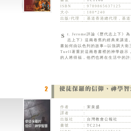
ISBN
：
9789865637125
大小
：
180*240
出版/代理
：
基道香港總代理，基道
St. Jerome評論《歷代志上下》為「蘊藏所有神聖歷史的主要內涵」。然而卻很少有人研讀或在教會以《歷代
志上下》這兩卷舊約經典來講道。本
書如何由以色列的故事─以強調大衛
Tuell著重於這兩卷書裡的神學啟
的人將得福，他們也將在生活中的許
作者
：
宋泉盛
譯者
：
出版社
：
台灣教會公報社
書號
：
TC234