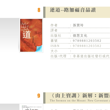
作者
：
孫寶玲
譯者
：
出版社
：
德慧文化
書號
：
9789881203502
ISBN
：
9789881203502
大小
：
出版/代理
：
非基道出版社發行或代
The Sermon on the Mount: New Coventant a