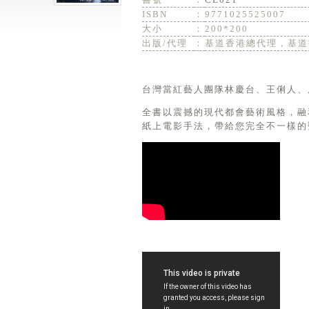
ISBN
：
9771025525007
大小
：
200*200
出版/代理
：
基道香港總代理，基道
台灣當紅藝人團隊林慶台、王俐人、
全書以震撼的現代都會藝術風格，融
紙上電影手法，帶給您完全不一樣的