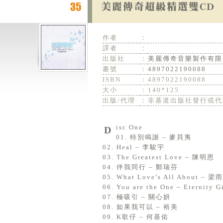
作者
：
譯者
：
出版社
：
美麗傳奇音樂製作有限
書號
：
4897022190088
ISBN
：
4897022190088
大小
：
140*125
出版/代理
：
非基道出版社發行或代
Disc One
01. 特別鳴謝 – 麥貝夷
02. Heal – 李駿宇
03. The Greatest Love – 陳明恩
04. 伴我同行 – 鄭瑞芬
05. What Love’s All About – 梁
06. You are the One – Eternity Gi
07. 極吸引 – 關心妍
08. 如果我可以 – 裕美
09. K歌仔 – 何基佑