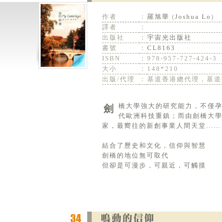
作者
：
羅旭華
(
Joshua Lo
)
譯者
：
出版社
：
宇宙光出版社
書號
：
CL8163
ISBN
：
978-957-727-424-3
大小
：
148*210
出版/代理
：
基道香港總代理，基道
劍橋大學強大的研究能力，不僅孕育了80幾位諾貝爾獎得主，更磁鐵地吸引了大歐洲各地的科技公司，成為當
代歐洲科技重鎮；而由劍橋大學
家，最嚮往的新創事業人間天堂……
結合了歷史和文化，信仰與智慧
劍橋的地位無可取代
但卻是可漫步，可親近，可觸摸