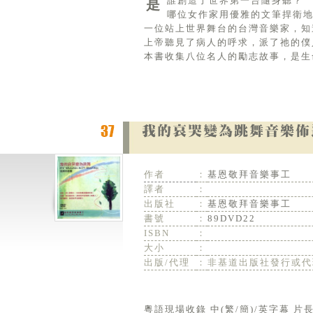
是誰創造了世界第一台隨身聽？
哪位女作家用優雅的文筆捍衛
一位站上世界舞台的台灣音樂家，知
上帝聽見了病人的呼求，派了祂的僕
本書收集八位名人的勵志故事，是生
作者
：
基恩敬拜音樂事工
譯者
：
出版社
：
基恩敬拜音樂事工
書號
：
89DVD22
ISBN
：
大小
：
出版/代理
：
非基道出版社發行或代
粵語現場收錄 中(繁/簡)/英字幕 片