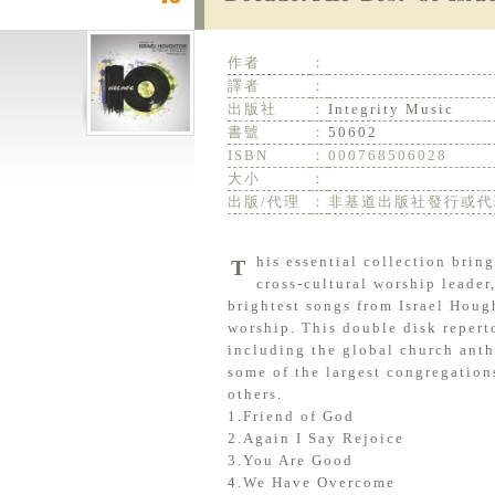
作者
：
譯者
：
出版社
：
Integrity Music
書號
：
50602
ISBN
：
000768506028
大小
：
出版/代理
：
非基道出版社發行或代
This essential collection brings together the best songs from multi-Grammy Award winner and
cross-cultural worship leader
brightest songs from Israel Hou
worship. This double disk repert
including the global church anth
some of the largest congregatio
others.
1.Friend of God
2.Again I Say Rejoice
3.You Are Good
4.We Have Overcome