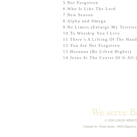
5.Not Forgotten
6.Who Is Like The Lord
7.New Season
8.Alpha and Omega
9.No Limits (Enlarge My Territor
10.To Worship You I Live
11.There’s A Lifting Of The Han
12.You Are Not Forgotten
13.Hosanna (Be Lifted Higher)
14.Jesus At The Center Of It All
© 2026 LOGOS MINISTRIE
Channel by: Prizm Korea - #604,Digital-ro