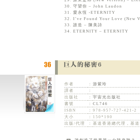
30. 守望你 – John Laudon
31. 愛永恆 -ETERNITY
32. I’ve Found Your Love (New Ve
33. 誰造 – 陳美詩
34. ETERNITY – ETERNITY
作者
：
游紫玲
譯者
：
出版社
：
宇宙光出版社
書號
：
CL746
ISBN
：
978-957-727-421-2
大小
：
150*190
出版/代理
：
基道香港總代理，基道