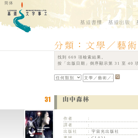
简体
找到 669 項檢索結果。
按「出版日期」倒序顯示第 31 至 40 
作者
：
譯者
：
出版社
：
宇宙光出版社
書號
：
CL021