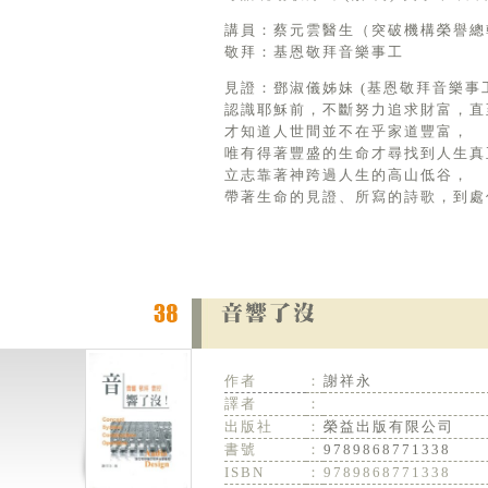
講員：蔡元雲醫生（突破機構榮譽總
敬拜：基恩敬拜音樂事工
見證：鄧淑儀姊妹 (基恩敬拜音樂事
認識耶穌前，不斷努力追求財富，直
才知道人世間並不在乎家道豐富，
唯有得著豐盛的生命才尋找到人生真
立志靠著神跨過人生的高山低谷，
帶著生命的見證、所寫的詩歌，到處
作者
：
謝祥永
譯者
：
出版社
：
榮益出版有限公司
書號
：
9789868771338
ISBN
：
9789868771338