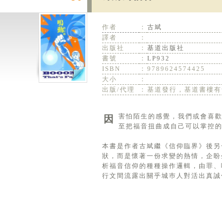
作者
：
古斌
譯者
：
出版社
：
基道出版社
書號
：
LP932
ISBN
：
9789624574425
大小
：
出版/代理
：
基道發行，基道書樓有
因害怕陌生的感覺，我們或會喜歡留在信仰的安全地帶，拒絕冒險前進，滿足於思想貧乏的信仰表述，有時甚
至把福音扭曲成自己可以掌控
本書是作者古斌繼《信仰臨界》後另
狀，而是懷著一份求變的熱情，企盼
析福音信仰的種種操作邏輯，由罪、
行文間流露出關乎城巿人對活出真誠