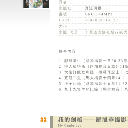
譯者
：
出版社
：
真証傳播
書號
：
GNCI144MP3
ISBN
：
4897009714023
大小
：
出版/代理
：
非基道出版社發行或代
故事內容
1. 耶穌降生（路加福音一章26-33
2. 得人如得魚（路加福音五章1-1
3. 大衛打敗歌利亞（撒母耳記上十七
4. 五餅二魚（馬太福音十四章14-2
5. 浪子回頭（路加福音十五章11-
6. 九十九隻羊的比喻（馬太福音十八
My Cambridge