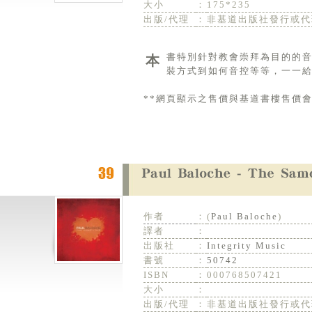
大小
：
175*235
出版/代理
：
非基道出版社發行或代
本書特別針對教會崇拜為目的的音響使用做了鉅細靡遺的解說，從音響的各種廠牌、如何比價、場地設計、安
裝方式到如何音控等等，一一
**網頁顯示之售價與基道書樓售價
作者
：
(
Paul Baloche
)
譯者
：
出版社
：
Integrity Music
書號
：
50742
ISBN
：
000768507421
大小
：
出版/代理
：
非基道出版社發行或代