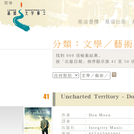
简体
找到 669 項檢索結果。
按「出版日期」倒序顯示第 41 至 50 
作者
：
Don Moen
譯者
：
出版社
：
Integrity Music
書號
：
857437003001