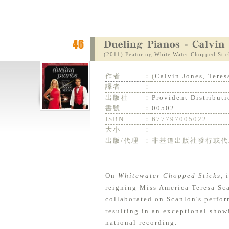
(2011) Featuring White Water Chopped Stic
作者
：
(
Calvin Jones, Teres
譯者
：
出版社
：
Provident Distributi
書號
：
00502
ISBN
：
677797005022
大小
：
出版/代理
：
非基道出版社發行或代
On
Whitewater Chopped Sticks
, 
reigning Miss America Teresa Scan
collaborated on Scanlon's perfor
resulting in an exceptional show
national recording.