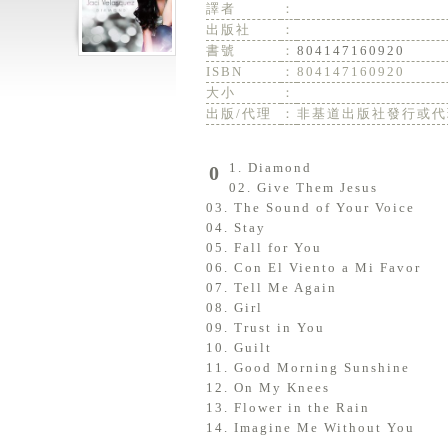
譯者
：
出版社
：
書號
：
804147160920
ISBN
：
804147160920
大小
：
出版/代理
：
非基道出版社發行或代
01. Diamond
02. Give Them Jesus
03. The Sound of Your Voice
04. Stay
05. Fall for You
06. Con El Viento a Mi Favor
07. Tell Me Again
08. Girl
09. Trust in You
10. Guilt
11. Good Morning Sunshine
12. On My Knees
13. Flower in the Rain
14. Imagine Me Without You