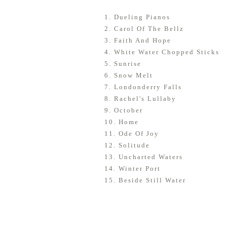
1. Dueling Pianos
2. Carol Of The Bellz
3. Faith And Hope
4. White Water Chopped Sticks
5. Sunrise
6. Snow Melt
7. Londonderry Falls
8. Rachel's Lullaby
9. October
10. Home
11. Ode Of Joy
12. Solitude
13. Uncharted Waters
14. Winter Port
15. Beside Still Water