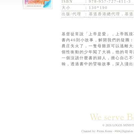
ISBN
：
978-957-727-411-3
大小
：
130*190
出版/代理
：
基道香港總代理，基道
基督徒常說「上帝是愛」，上帝既摸
書內46則小故事，解開我們的疑團
農庄失火了，一隻母雞原可以逃離大
個性衝動的少年闖了大禍，他的哥哥
一個沒讀什麼書的婦人，擔心自己不
翰，透過書中的譬喻故事，深入淺出
© 2026 LOGOS MINISTRIE
Channel by: Prizm Korea - #604,Digital-ro