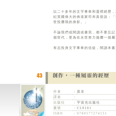
以二十多年的文字事奉和靈裡經歷，
紀英國偉大的佈道家司布真曾說：「
世投擲我的身影。」
不論我們或閱讀或書寫，都不要忘記
個世代，更為在永世努力拋擲一個屬
有志投身文字事奉的信徒，閱讀本書
作者
：
莫非
譯者
：
出版社
：
宇宙光出版社
書號
：
CL8161
ISBN
：
9789577274151