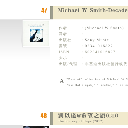
作者
：
(
Michael W Smith
)
譯者
：
出版社
：
Sony Music
書號
：
02341016827
ISBN
：
602341016827
大小
：
出版/代理
：
非基道出版社發行或代
A "Best of" collection of Michael W Smith songs. Includes classic like "Above All," "Agnus Dei," "Mighty to Save," "A
New Hallelujah," "Breathe," "Heali
The Journey of Hope (2012)