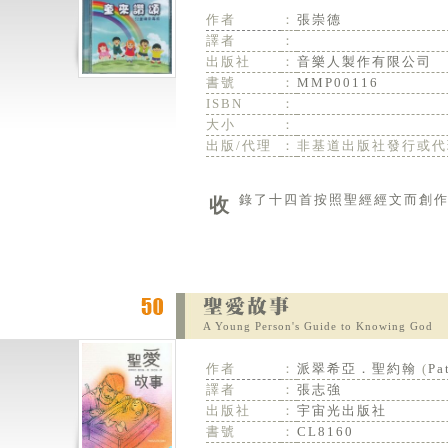
作者
：
張崇德
譯者
：
出版社
：
音樂人製作有限公司
書號
：
MMP00116
ISBN
：
大小
：
出版/代理
：
非基道出版社發行或代
收錄了十四首按照聖經經文而創
A Young Person's Guide to Knowing God
作者
：
派翠希亞．聖約翰
(
Pa
譯者
：
張志強
出版社
：
宇宙光出版社
書號
：
CL8160