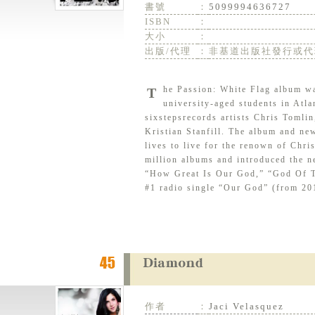
書號
：
5099994636727
ISBN
：
大小
：
出版/代理
：
非基道出版社發行或代
The Passion: White Flag album was recorded live at the Passion 2012 conference with more than 42,000
university-aged students in Atla
sixstepsrecords artists Chris Toml
Kristian Stanfill. The album and new
lives to live for the renown of Chri
million albums and introduced the 
“How Great Is Our God,” “God Of Th
#1 radio single “Our God” (from 20
作者
：
Jaci Velasquez