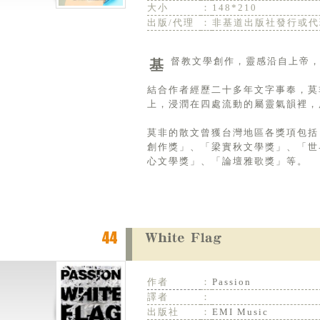
大小
：
148*210
出版/代理
：
非基道出版社發行或代
基督教文學創作，靈感沿自上帝
結合作者經歷二十多年文字事奉，莫
上，浸潤在四處流動的屬靈氣韻裡，
莫非的散文曾獲台灣地區各獎項包括
創作獎」、「梁實秋文學獎」、「世
心文學獎」、「論壇雅歌獎」等。
作者
：
Passion
譯者
：
出版社
：
EMI Music