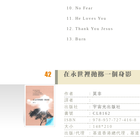
No Fear
He Loves You
Thank You Jesus
Burn
作者
：
莫非
譯者
：
出版社
：
宇宙光出版社
書號
：
CL8162
ISBN
：
978-957-727-416-8
大小
：
148*210
出版/代理
：
基道香港總代理，基道