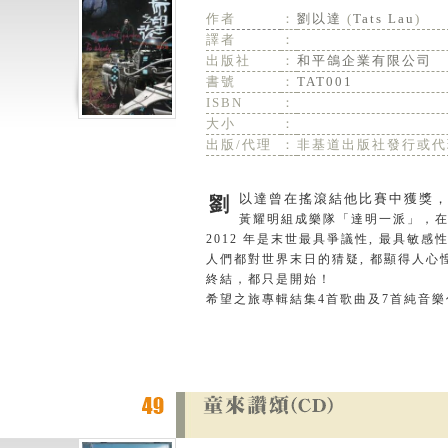
作者
：
劉以達
(
Tats Lau
)
譯者
：
出版社
：
和平鴿企業有限公司
書號
：
TAT001
ISBN
：
大小
：
出版/代理
：
非基道出版社發行或代
劉以達曾在搖滾結他比賽中獲獎，
黃耀明組成樂隊「達明一派」，
2012 年是末世最具爭議性, 最具敏感
人們都對世界末日的猜疑, 都顯得人心
終結，都只是開始！
希望之旅專輯結集4首歌曲及7首純音