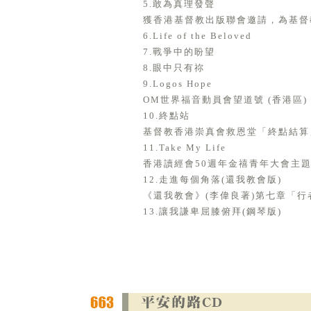
5.敢為真理發聲
獲香港基督教出版聯會邀請，為基督教
6.Life of the Beloved
7.戰爭中的盼望
8.眼中只有祢
9.Logos Hope
OM世界福音動員會望道號 (香港區)
10.終點站
基督教香港崇真會救恩堂「終點結算
11.Take My Life
香港讀經會50週年金禧青年大會主題曲
12.走進每個角落(還我教會版)
《還我教會》(李偉良著)第七章「
13.讓我謙卑屈膝俯拜(鋼琴版)