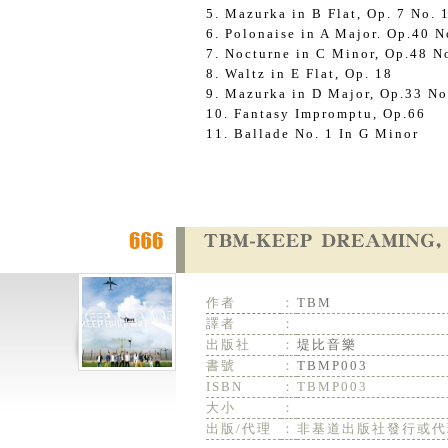
5. Mazurka in B Flat, Op. 7 No. 
6. Polonaise in A Major. Op.40 
7. Nocturne in C Minor, Op.48 N
8. Waltz in E Flat, Op. 18
9. Mazurka in D Major, Op.33 N
10. Fantasy Impromptu, Op.66
11. Ballade No. 1 In G Minor
作者
：
TBM
譯者
：
出版社
：
堤比音樂
書號
：
TBMP003
ISBN
：
TBMP003
大小
：
出版/代理
：
非基道出版社發行或代