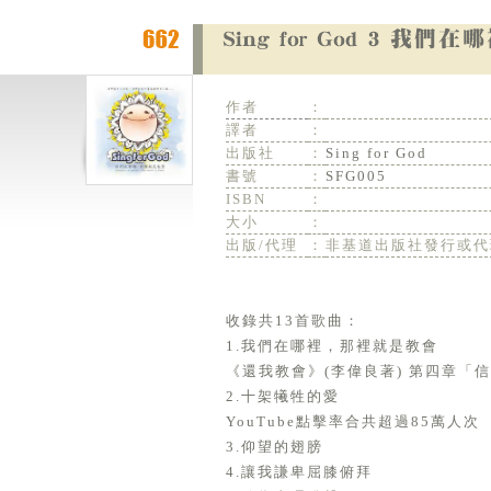
作者
：
譯者
：
出版社
：
Sing for God
書號
：
SFG005
ISBN
：
大小
：
出版/代理
：
非基道出版社發行或代
收錄共13首歌曲：
1.我們在哪裡，那裡就是教會
《還我教會》(李偉良著) 第四章「
2.十架犧牲的愛
YouTube點擊率合共超過85萬人次
3.仰望的翅膀
4.讓我謙卑屈膝俯拜