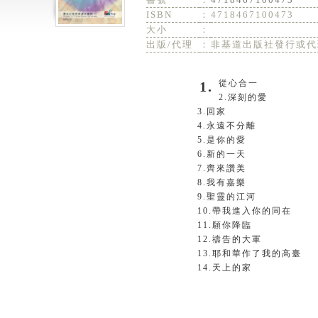
ISBN
：
4718467100473
大小
：
出版/代理
：
非基道出版社發行或代
1.從心合一
2.深刻的愛
3.回家
4.永遠不分離
5.是你的愛
6.新的一天
7.齊來讚美
8.我有嘉樂
9.聖靈的江河
10.帶我進入你的同在
11.願你降臨
12.禱告的大軍
13.耶和華作了我的高臺
14.天上的家