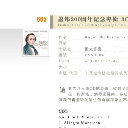
Frederic Chopin 200th Anniversary Collect
作者
：
Royal Philharmonic
譯者
：
出版社
：
極光音樂
書號
：
EVSD084
ISBN
：
4897012122242
大小
：
出版/代理
：
非基道出版社發行或代
這套內含三張CD的專輯，收錄了蕭邦最精彩的作品，並由著名的指揮家吉爾伯特．瓦爾格，獨奏家賽基埃
拉．柯斯塔，鋼琴家羅南．歐哈
讓我們再度聆聽這位傳奇鋼琴家的不
CD1
No. 1 in E Minor, Op. 11
1. Allegro Maestoso