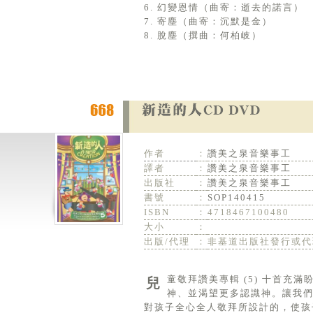
6. 幻變恩情（曲寄：逝去的諾言）
7. 寄塵（曲寄：沉默是金）
8. 脫塵（撰曲：何柏岐）
作者
：
讚美之泉音樂事工
譯者
：
讚美之泉音樂事工
出版社
：
讚美之泉音樂事工
書號
：
SOP140415
ISBN
：
4718467100480
大小
：
出版/代理
：
非基道出版社發行或代
兒童敬拜讚美專輯 (5) 十首充滿盼望和信心的敬拜讚美詩歌，搭配多元的編曲，鼓勵孩子天天親近神、敬拜
神、並渴望更多認識神。讓我
對孩子全心全人敬拜所設計的，使孩