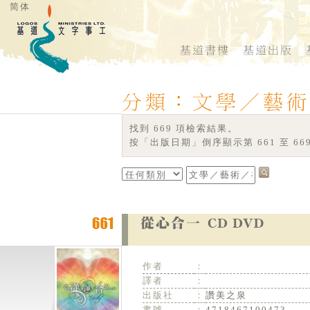
简体
找到 669 項檢索結果。
按「出版日期」倒序顯示第 661 至 66
作者
：
譯者
：
出版社
：
讚美之泉
書號
：
4718467100473