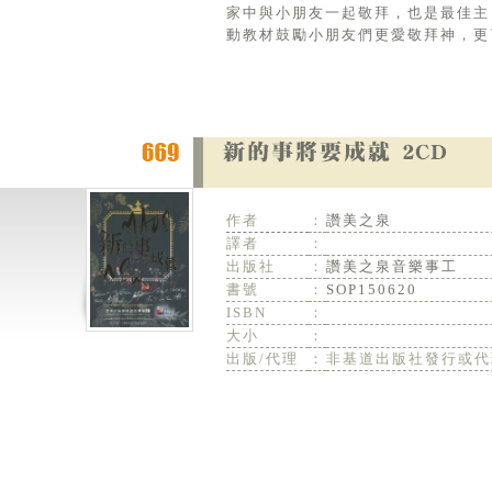
家中與小朋友一起敬拜，也是最佳主
動教材鼓勵小朋友們更愛敬拜神，更
作者
：
讚美之泉
譯者
：
出版社
：
讚美之泉音樂事工
書號
：
SOP150620
ISBN
：
大小
：
出版/代理
：
非基道出版社發行或代