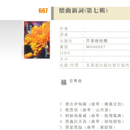
作者
：
譯者
：
出版社
：
芥菜種使團
書號
：
M040007
ISBN
：
大小
：
出版/代理
：
非基道出版社發行或代
福音粵曲
1. 逐出伊甸園（曲寄：樓臺泣別）
2. 救恩頌（曲寄：山河淚）
3. 耶穌係最威（曲寄：龍飛鳳舞）
4. 恩義比天高（曲寄：胡地蠻歌）
5. 寶架恩臨（曲寄：紫釵恨）