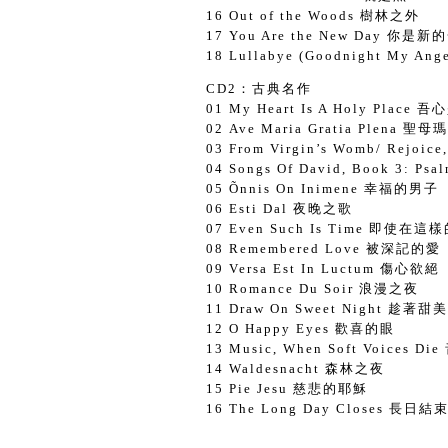
16 Out of the Woods 樹林之外
17 You Are the New Day 你是
18 Lullabye (Goodnight M
CD2：古典名作
01 My Heart Is A Holy Plac
02 Ave Maria Gratia Plen
03 From Virgin’s Womb/ Rejo
04 Songs Of David, Book 3
05 Õnnis On Inimene 幸福的男子
06 Esti Dal 夜晚之歌
07 Even Such Is Time 即使在
08 Remembered Love 被深記的愛
09 Versa Est In Luctum 傷心欲絕
10 Romance Du Soir 浪漫之夜
11 Draw On Sweet Night 趁著
12 O Happy Eyes 歡喜的眼
13 Music, When Soft Voice
14 Waldesnacht 森林之夜
15 Pie Jesu 慈悲的耶穌
16 The Long Day Closes 長日結