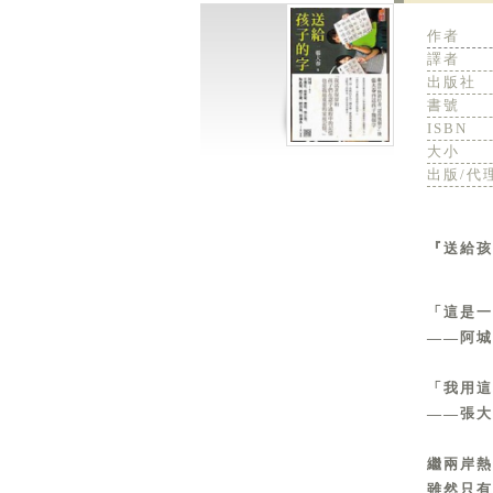
作者
譯者
出版社
書號
ISBN
大小
出版/代
『送給孩
「這是一
——阿城
「我用這
——張大
繼兩岸熱
雖然只有