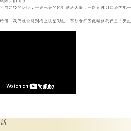
戰隊」的由來……
日大雨之後的傍晚，一道完美的彩虹劃過天際，一路延伸到西邊的地
時候，我們總會爬到樹上眺望彩虹，慕絲老師因此暱稱我們是「天