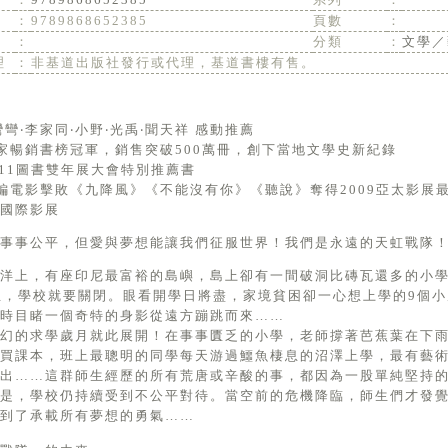
：
9789868652385
頁數
：
：
分類
：
文學／
理
：
非基道出版社發行或代理，基道書樓有售。
彎彎‧李家同‧小野‧光禹‧聞天祥 感動推薦
國家暢銷書榜冠軍，銷售突破500萬冊，創下當地文學史新紀錄
2011圖書雙年展大會特別推薦書
改編電影擊敗《九降風》《不能沒有你》《聽說》奪得2009亞太影
國際影展
事事公平，但愛與夢想能讓我們征服世界！我們是永遠的天虹戰隊
平洋上，有座印尼最富裕的島嶼，島上卻有一間破洞比磚瓦還多的小
生，學校就要關閉。眼看開學日將盡，家境貧困卻一心想上學的9個小
時目睹一個奇特的身影從遠方蹦跳而來……
魔幻的求學歲月就此展開！在事事匱乏的小學，老師撐著芭蕉葉在下
生買課本，班上最聰明的同學每天游過鱷魚棲息的沼澤上學，最有藝
出……這群師生經歷的所有荒唐或辛酸的事，都因為一股單純堅持
的是，學校仍持續受到不公平對待。當空前的危機降臨，師生們才發
到了承載所有夢想的勇氣……