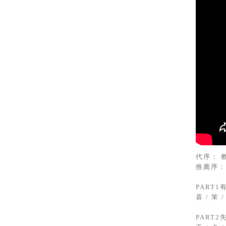
代序： 
推薦序：
PART
喜 / 笨 /
PART