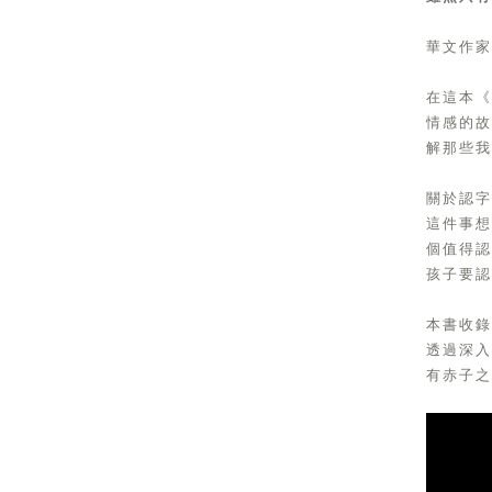
華文作家
在這本
情感的
解那些我
關於認
這件事
個值得
孩子要認
本書收錄
透過深
有赤子之