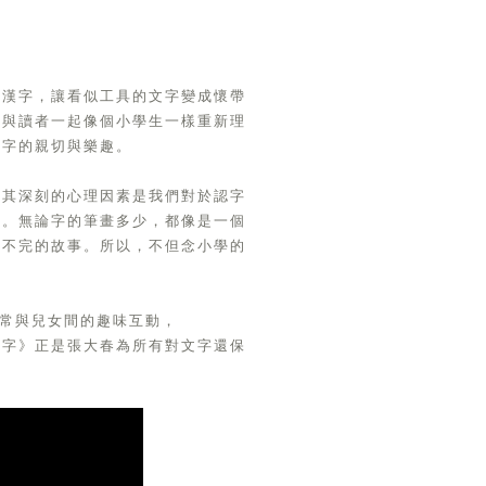
。
說漢字，讓看似工具的文字變成懷帶
待與讀者一起像個小學生一樣重新理
文字的親切與樂趣。
，其深刻的心理因素是我們對於認字
察。無論字的筆畫多少，都像是一個
說不完的故事。所以，不但念小學的
日常與兒女間的趣味互動，
的字》正是張大春為所有對文字還保