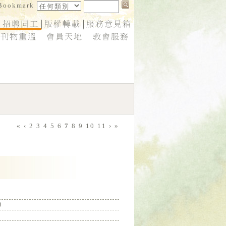
«
‹
2
3
4
5
6
7
8
9
10
11
›
»
9