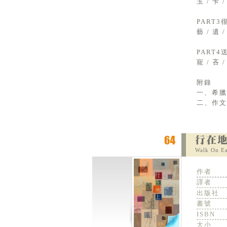
玉 / 卡 /
PART
藝 / 遺 /
PART
寵 / 吝 /
附錄
一、希臘
二、作
Walk On Ea
作者
譯者
出版社
書號
ISBN
大小