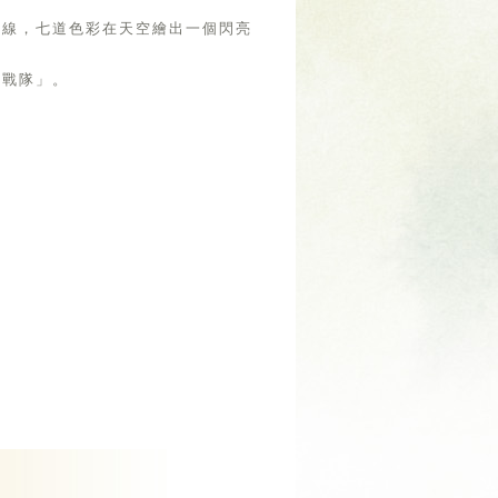
平線，七道色彩在天空繪出一個閃亮
虹戰隊」。