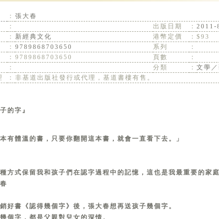
：
張大春
：
出版日期
：
2011-
：
新經典文化
港幣定價
：
$93
：
9789868703650
系列
：
：
9789868703650
頁數
：
：
分類
：
文學／
理
：
非基道出版社發行或代理，基道書樓有售。
子的字』
本有體溫的書，只要你翻開這本書，就會一直看下去。」
種方式保留我和孩子們在認字過程中的記憶，這也是我最重要的家
春
銷好書《認得幾個字》後，張大春想再送孩子幾個字。
幾個字，都是父親對兒女的深情。