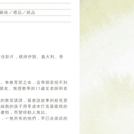
藝術／禮品／紙品
展最佳影片，橫掃伊朗、義大利、香
！
學。奉教育部之命，這學期若招不到
朋友、無償教學的15歲女老師和老
雨的教室講課，最會說故事的校長賣
術細胞的孩子用零成本打造最吸睛的
的傻勁，而變得動人無比。
覺，一無所有的他們，早已在彼此的