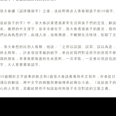
張大春繼《認得幾個字》之後，送給即將步入青春期孩子的39個字
《送給孩子的字》中，張大春試著透過家常生活與孩子們的交流，解
故友。書裡的中文漢字，並非冷僻生字，張大春透過孩子的眼光，期
們以為熟悉的字，由淺入深，追根溯源，不離開生活情境，彰顯了
字，張大春想的比別人複雜，他說：「之所以誤讀、誤寫、誤以為是
想得太簡單。」許多張冠李戴的錯字，來自於我們對這些字的習焉不
認識的朋友，有著無窮無盡的生命質料，一旦求取，一定會出現說也
字，大人更要重新認字。
39篇關於文字故事的散文和2篇張大春談教養與作文寫作，作者從
入淺出的解說，將中文字的精髓與奧秘傳承給兩位小孩。《送給孩子
心的人所寫，並獻給那些不知該如何與孩子生活對談的父親之書。