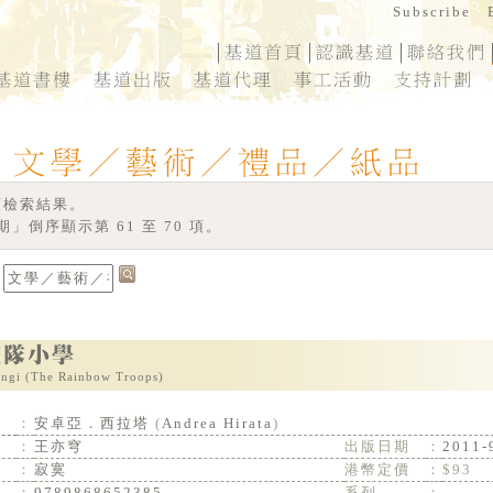
 項檢索結果。
」倒序顯示第 61 至 70 項。
angi (The Rainbow Troops)
：
安卓亞．西拉塔
(
Andrea Hirata
)
：
王亦穹
出版日期
：
2011-
：
寂寞
港幣定價
：
$93
：
9789868652385
系列
：