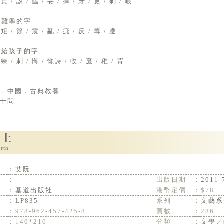
 買 / 該 / 臨 / 妥 / 掉 / 牙 / 更 / 剩 / 哏
3很難學的字
 矩 / 節 / 震 / 亂 / 疵 / 反 / 冓 / 遵
4送給孩子的字
 練 / 刺 / 悔 / 懶詩 / 收 / 戛 / 稚 / 背
．中國．古典教養
文十問
rth
：
艾阮
：
出版日期
：
2011-
：
基道出版社
港幣定價
：
$78
：
LP835
系列
：
文藝系
：
978-962-457-425-8
頁數
：
286
：
140*210
分類
：
文學／