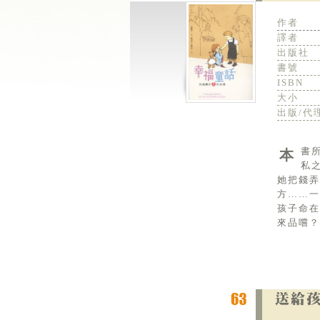
作者
譯者
出版社
書號
ISBN
大小
出版/代
本書所講述的故事，包含了夫妻間的深情、戀人間的真愛，親情的滿足、鄰人的友誼，以及陌生人間可貴的無
私
她把錢弄
方……一
孩子命
來品嚐？