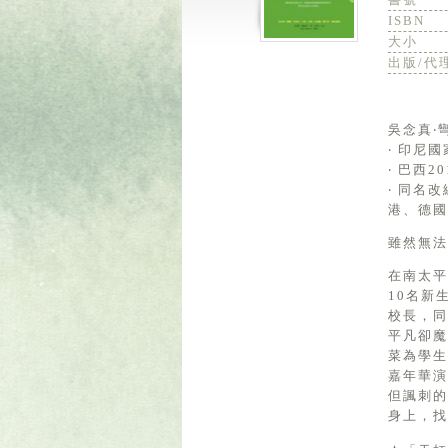
ISBN
大小
出版/代
吳念真‧
‧ 印尼
‧ 巴西
‧ 同名
港、德國
雖然無法
在南太
10名新
校長，同
平凡卻
菜為學
嘉年華演
但諷刺
身上，找