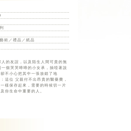
9
列
藝術／禮品／紙品
到一個哭哭啼啼的小女承，抽噎著說
，卻不小心把其中一張放錯了地
：這位 父親付不出昂貴的醫藥費，
腸一樣保存起來，需要的時候切一片
以及你生命中重要的人。