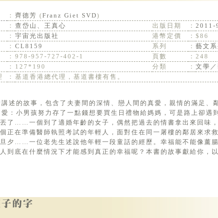
：
齊德芳
(
Franz Giet SVD
)
：
查岱山、王真心
出版日期
：
2011-
：
宇宙光出版社
港幣定價
：
$86
：
CL8159
系列
：
藝文系
：
978-957-727-402-1
頁數
：
248
：
127*190
分類
：
文學／
理
：
基道香港總代理，基道書樓有售。
之愛：小男孩努力存了一點錢想要買生日禮物給媽媽，可是路上卻遇
丟了……一個到了適婚年齡的女子，偶然把過去的情書拿出來回味
個正在準備醫師執照考試的年輕人，面對住在同一屠樓的鄰居來求救
在旦夕……一位老先生述說他年輕一段童話的經歷。幸福能不能像薰
人到底在什麼情況下才能感到真正的幸福呢？本書的故事獻給你，