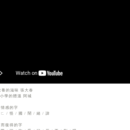
教養的滋味 張大春
小學的體溫 阿城
1有情感的字
 ㄈ / 怪 / 國 / 鬧 / 緒 / 諱
2失而復得的字