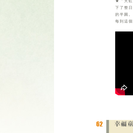
★「天虹
下了整
的半圓。
每到這個