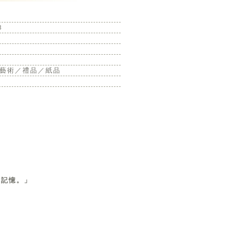
8
藝術／禮品／紙品
庭記憶。」