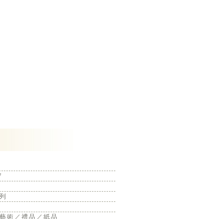
7
列
藝術／禮品／紙品