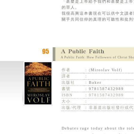
「甚麼是上帝給予我們和甚麼是上帝
的罪人。
我很高興這本書現在可以供中文讀者
關乎共同信仰的真理的可聽性和批判
A Public Faith: How Followers of Christ 
作者
：
(
Miroslav Volf
)
譯者
：
出版社
：
Baker
書號
：
9781587432989
ISBN
：
9781587432989
大小
：
出版/代理
：
非基道出版社發行或代
Debates rage today about the role