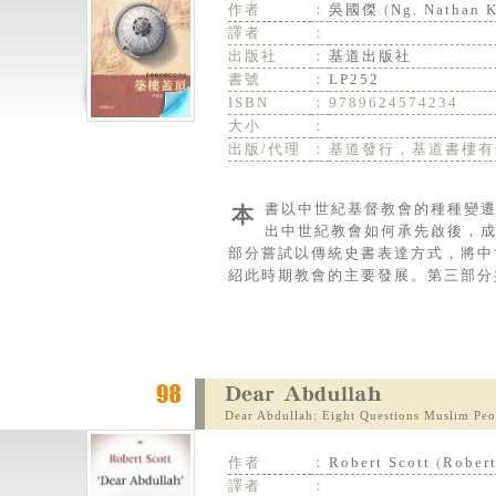
作者
：
吳國傑
(
Ng. Nathan K
譯者
：
出版社
：
基道出版社
書號
：
LP252
ISBN
：
9789624574234
大小
：
出版/代理
：
基道發行，基道書樓有
本書以中世紀基督教會的種種變遷和演變為主題，全書共分三部分，合計十章。第一部分為導論性的介紹，指
出中世紀教會如何承先啟後，
部分嘗試以傳統史書表達方式，將中
紹此時期教會的主要發展。第三部分
Dear Abdullah: Eight Questions Muslim Peo
作者
：
Robert Scott
(
Robert
譯者
：