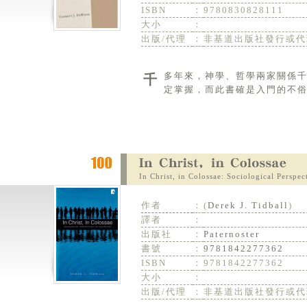
ISBN
：
9780830828111
大小
：
出版/代理
：
非基道出版社發行或代
千多年來，神學、哲學兩家關係千絲萬縷，既互補又相互影響著。所以要確切了解神學原理，非要對哲學有一
定掌握，而此書確是入門的不
In Christ, in Colossae: Sociological Perspec
作者
：
(
Derek J. Tidball
)
譯者
：
出版社
：
Paternoster
書號
：
9781842277362
ISBN
：
9781842277362
大小
：
出版/代理
：
非基道出版社發行或代