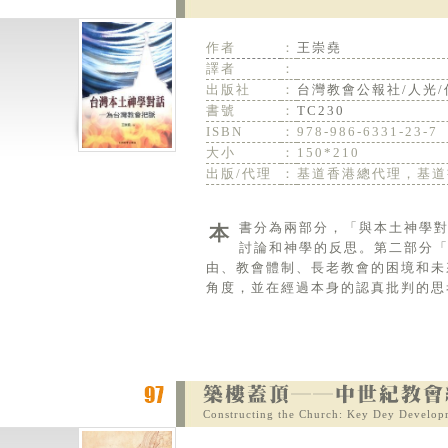
作者
：
王崇堯
譯者
：
出版社
：
台灣教會公報社/人光/
書號
：
TC230
ISBN
：
978-986-6331-23-7
大小
：
150*210
出版/代理
：
基道香港總代理，基道
本書分為兩部分，「與本土神學對話」談到大學的神學教育、靈恩運動、街頭運動、敬拜讚美等，均有深刻的
討論和神學的反思。第二部分
由、教會體制、長老教會的困境和未
角度，並在經過本身的認真批判的思
Constructing the Church: Key Dey Develop