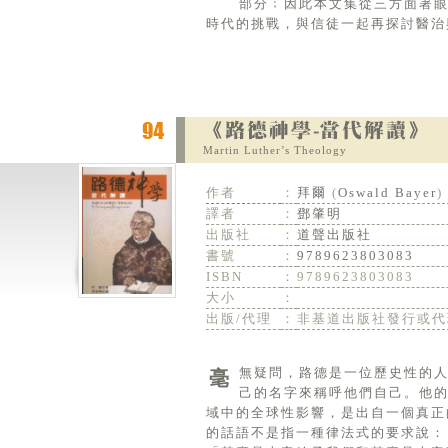
部分﹔因此本文集從三方面著
時代的挑戰，與信徒一起再探討醫治
Martin Luther’s Theology
作者
：
拜爾
(
Oswald Bayer
)
譯者
：
鄧肇明
出版社
：
道聲出版社
書號
：
9789623803083
ISBN
：
9789623803083
大小
：
出版/代理
：
非基道出版社發行或代
毫無疑問，路德是一位歷史性的人物，他的確是一位偉人，但他自己卻不以為然，並且拒絕他的追隨者以他自
己的名字來稱呼他們自己。他
域中的全球性影響，是出自一個真正
的話語不是指一種律法式的要求說：