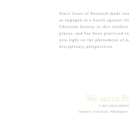
Since Jesus of Nazareth made exo
as engaged in a battle against t
Christian history in this conflic
places, and has been practiced i
new light on the phenomena of p
disciplinary perspectives.
© 2026 LOGOS MINISTRIE
Channel by: Prizm Korea - #604,Digital-ro