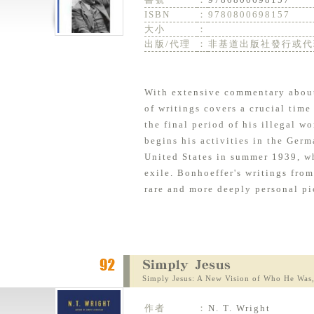
ISBN
：
9780800698157
大小
：
出版/代理
：
非基道出版社發行或代
With extensive commentary about 
of writings covers a crucial time
the final period of his illegal 
begins his activities in the Germ
United States in summer 1939, wh
exile. Bonhoeffer's writings from
rare and more deeply personal pic
Simply Jesus: A New Vision of Who He Was
作者
：
N. T. Wright