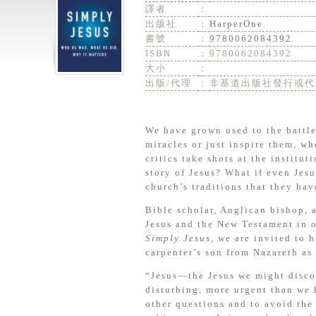
譯者
：
出版社
：
HarperOne
書號
：
9780062084392
ISBN
：
9780062084392
大小
：
出版/代理
：
非基道出版社發行或代
We have grown used to the battl
miracles or just inspire them, w
critics take shots at the institu
story of Jesus? What if even Jes
church’s traditions that they ha
Bible scholar, Anglican bishop, 
Jesus and the New Testament in o
Simply Jesus
, we are invited to 
carpenter’s son from Nazareth as i
“Jesus—the Jesus we might discov
disturbing, more urgent than we
other questions and to avoid the