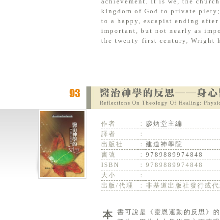
achievement. It is we, the churc
kingdom of God to private piety; 
to a happy, escapist ending after
important, but not nearly as imp
the twenty-first century, Wright 
Reflections On Theology Of Healing: Physic
作者
：
廖炳堂主編
譯者
：
出版社
：
建道神學院
書號
：
9789889974848
ISBN
：
9789889974848
大小
：
出版/代理
：
非基道出版社發行或代
本書可說是《靈恩運動的反思》的續篇。教會群體既然相信十字架的福音是有醫治的功能，醫治又是福音的一