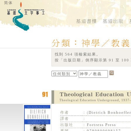
简体
找到 564 項檢索結果。
按「出版日期」倒序顯示第 91 至 100
Theological Education Underground, 1937-
作者
：
(
Dietrich Bonhoeffe
譯者
：
出版社
：
Fortress Press
書號
：
9780800698157