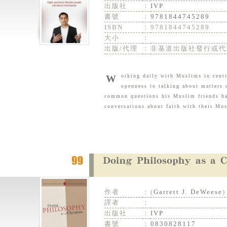
出版社
：
IVP
書號
：
9781844745289
ISBN
：
9781844745289
大小
：
出版/代理
：
非基道出版社發行或代
Working daily with Muslims in central London, Rob Scott has discovered that many have a hunger for debate and an
openness to talking about matters 
common questions his Muslim friends hav
conversations about faith with their Mu
作者
：
(
Garrett J. DeWeese
)
譯者
：
出版社
：
IVP
書號
：
0830828117