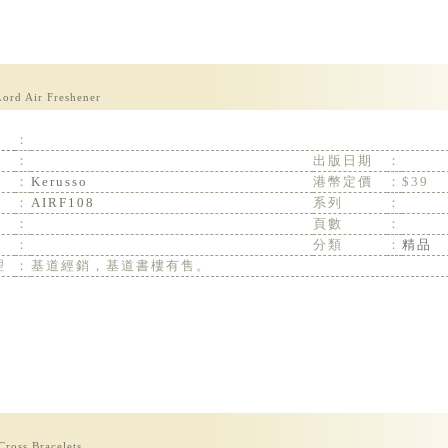
Lord Air Freshener
：
：
出版日期
：
：
Kerusso
港幣定價
：
$39
：
AIRF108
系列
：
：
頁數
：
：
分類
：
精品
理
：
基道經銷，基道書樓有售。
Cross Bracelets