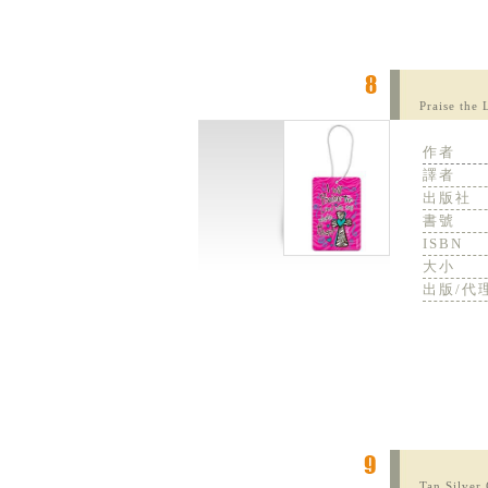
Praise the 
作者
譯者
出版社
書號
ISBN
大小
出版/代
Tan Silver 