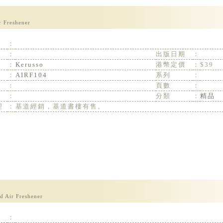
r Freshener
：
：
出版日期
：
：
Kerusso
港幣定價
：
$39
：
AIRF104
系列
：
：
頁數
：
：
分類
：
精品
理
：
基道經銷，基道書樓有售。
d Air Freshener
：