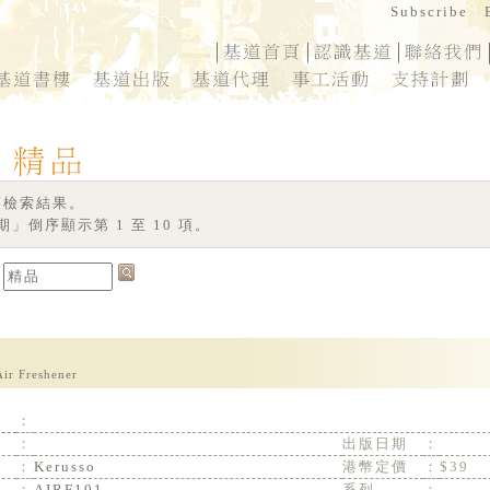
 項檢索結果。
」倒序顯示第 1 至 10 項。
Air Freshener
：
：
出版日期
：
：
Kerusso
港幣定價
：
$39
：
AIRF101
系列
：