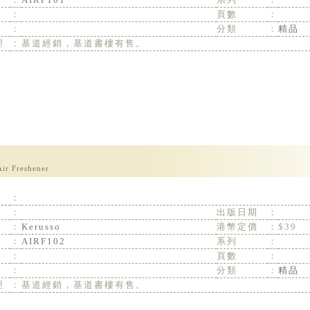
：
頁數
：
：
分類
：
精品
理
：
基道經銷，基道書樓有售。
Air Freshener
：
：
出版日期
：
：
Kerusso
港幣定價
：
$39
：
AIRF102
系列
：
：
頁數
：
：
分類
：
精品
理
：
基道經銷，基道書樓有售。