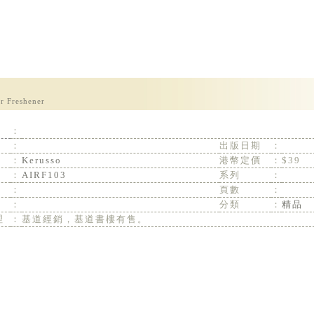
r Freshener
：
：
出版日期
：
：
Kerusso
港幣定價
：
$39
：
AIRF103
系列
：
：
頁數
：
：
分類
：
精品
理
：
基道經銷，基道書樓有售。