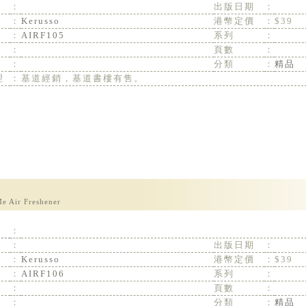
：
出版日期
：
：
Kerusso
港幣定價
：
$39
：
AIRF105
系列
：
：
頁數
：
：
分類
：
精品
理
：
基道經銷，基道書樓有售。
e Air Freshener
：
：
出版日期
：
：
Kerusso
港幣定價
：
$39
：
AIRF106
系列
：
：
頁數
：
：
分類
：
精品