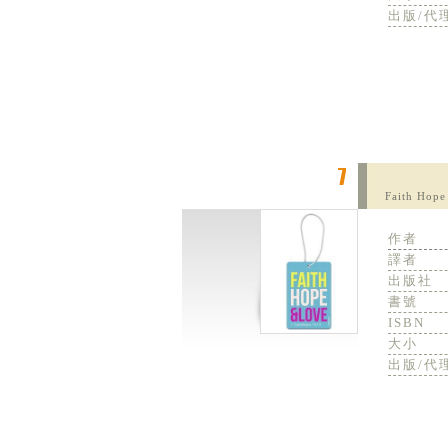
出版/代
Faith Hope
作者
譯者
出版社
書號
ISBN
大小
出版/代