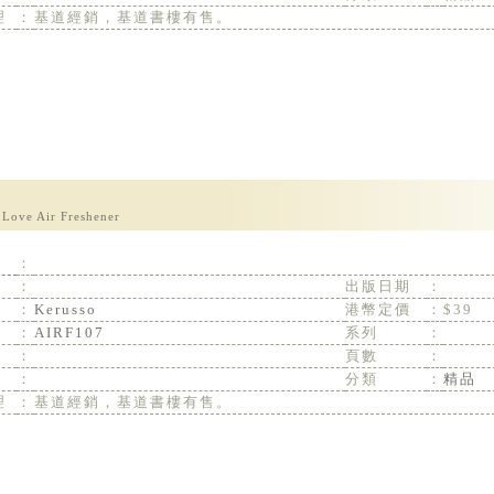
理
：
基道經銷，基道書樓有售。
 Love Air Freshener
：
：
出版日期
：
：
Kerusso
港幣定價
：
$39
：
AIRF107
系列
：
：
頁數
：
：
分類
：
精品
理
：
基道經銷，基道書樓有售。