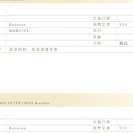
：
：
出版日期
：
：
Kerusso
港幣定價
：
$99
：
BHBJ101
系列
：
：
頁數
：
：
分類
：
精品
理
：
基道經銷，基道書樓有售。
ID SILVER CROSS Bracelets
：
：
出版日期
：
：
Kerusso
港幣定價
：
$99