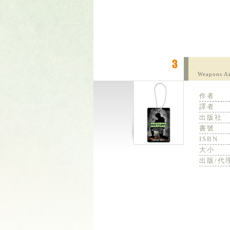
Weapons Ai
作者
譯者
出版社
書號
ISBN
大小
出版/代