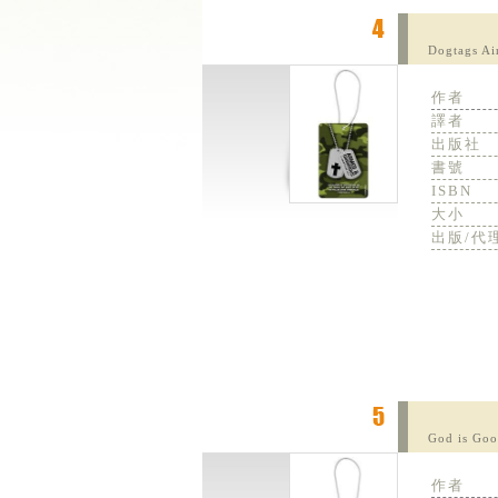
Dogtags Ai
作者
譯者
出版社
書號
ISBN
大小
出版/代
God is Goo
作者