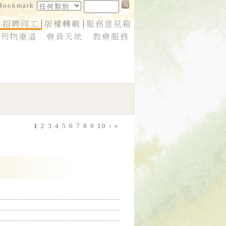
1
2
3
4
5
6
7
8
9
10
›
»