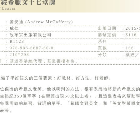
7 Lessons
：
麥安迪
(
Andrew McCafferty
)
：
成仁
出版日期
：
2015-
：
改革宗出版有限公司
港幣定價
：
$116
：
RT123
系列
：
：
978-986-6687-60-0
頁數
：
166
：
210*298
分類
：
讀經／
理
：
基道香港總代理，基道書樓有售。
書具備了學好語文的三個要素：好教材、好方法、好老師。
一位傑出的希臘文老師。他以獨到的方法，很有系統地將新約希臘文
生熟記350個單字（在聖經出現50次以上者），且透過表格來幫助
上每課需做的練習、背誦的單字、「希臘文對英文」和「英文對希臘
表等。