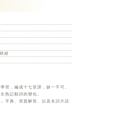
1
研經
的學習，編成十七堂課，缺一不可。
學生熟記動詞的變化。
文」字典、習題解答、以及名詞片語