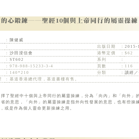
：
陳健威
：
出版日期
：
2015-
：
沙田浸信會
港幣定價
：
$62
：
ST602
系列
：
：
978-988-15233-3-4
頁數
：
116
：
140*210
分類
：
讀經／
理
：
基道香港總代理，基道書樓有售。
內省的意思，「向外」的屬靈操練是指外向性發展的意思，也有些操
，或是作為個人靈命更新操練之用。