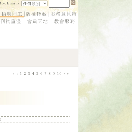
«
‹
1
2
3
4
5
6
7
8
9
10
›
»
3