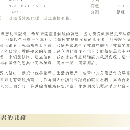
：
978-986-6695-13-1
頁數
：
160
：
148*210
分類
：
讀經／
理
：
基道香港總代理，基道書樓有售。
上，祂是以色列敬拜的真神，也是所有祭壇祝福的成全者。利未記的
的讀者來看，就毫無恩典可言。耶穌基督成全了救恩並顯明了救贖的
成全的祭壇，看將要來的基督，建立他們敬虔的信仰；而新約萬國中
基督，來領受訓誨、建立信仰。誠如使徒保羅所強調的救恩奧秘，這
都在基督的恩典中同為後嗣、同為一體、同蒙應許。
求深入淺出，默想中也盡量帶出生活的應用，各章中的分段是每次早
，書末附有查經指南，可作為個人研讀利未記時的輔助材料，亦適合
包含三個分段，足以編構成為各篇講章，作為利未記釋經講道的參