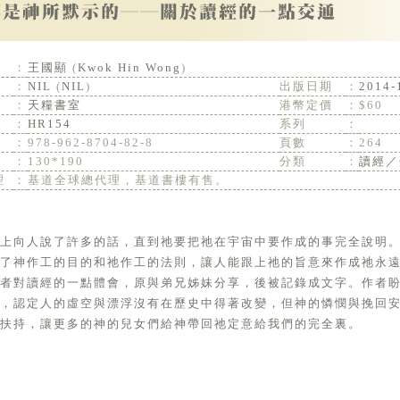
：
王國顯
(
Kwok Hin Wong
)
：
NIL
(
NIL
)
出版日期
：
2014-
：
天糧書室
港幣定價
：
$60
：
HR154
系列
：
：
978-962-8704-82-8
頁數
：
264
：
130*190
分類
：
讀經／
理
：
基道全球總代理，基道書樓有售。
史上向人說了許多的話，直到祂要把祂在宇宙中要作成的事完全說明
了神作工的目的和祂作工的法則，讓人能跟上祂的旨意來作成祂永
作者對讀經的一點體會，原與弟兄姊妹分享，後被記錄成文字。作者
線，認定人的虛空與漂浮沒有在歷史中得著改變，但神的憐憫與挽回
扶持，讓更多的神的兒女們給神帶回祂定意給我們的完全裏。