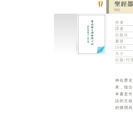
NIL
作者
譯者
出版社
書號
ISBN
大小
出版/代
神在歷
來，指出
本書是
話的主
的憐憫與