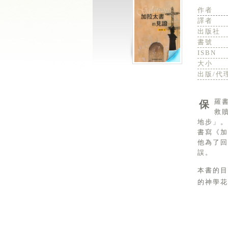
作者
譯者
出版社
書號
ISBN
大小
出版/代
保羅書信的目的在回答教會提出的問題，《加拉太書》談的是「稱義」。當時的外邦信徒在接受耶穌十字架的
救
地步」
書寫《
他為了
誤。
本書的
的神學花