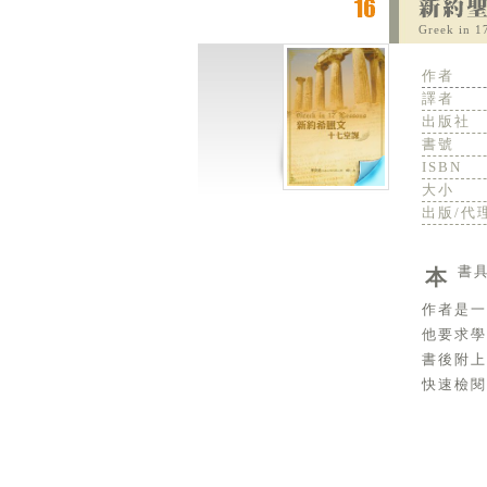
Greek in 1
作者
譯者
出版社
書號
ISBN
大小
出版/代
本
作者是
他要求學
書後附
快速檢閱