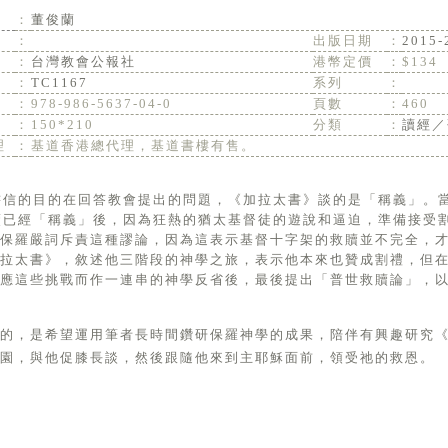
：
董俊蘭
：
出版日期
：
2015-
：
台灣教會公報社
港幣定價
：
$134
：
TC1167
系列
：
：
978-986-5637-04-0
頁數
：
460
：
150*210
分類
：
讀經／
理
：
基道香港總代理，基道書樓有售。
贖已經「稱義」後，因為狂熱的猶太基督徒的遊說和逼迫，準備接受
。保羅嚴詞斥責這種謬論，因為這表示基督十字架的救贖並不完全，
加拉太書》，敘述他三階段的神學之旅，表示他本來也贊成割禮，但
回應這些挑戰而作一連串的神學反省後，最後提出「普世救贖論」，
目的，是希望運用筆者長時間鑽研保羅神學的成果，陪伴有興趣研究
園，與他促膝長談，然後跟隨他來到主耶穌面前，領受祂的救恩。