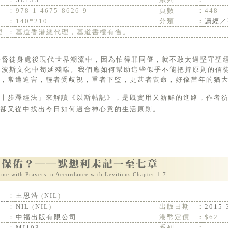
：
978-1-4675-8626-9
頁數
：
448
：
140*210
分類
：
讀經／
理
：
基道香港總代理，基道書樓有售。
的波斯文化中苟延殘喘。我們應如何幫助這些似乎不能把持原則的信
，常遭迫害，輕者受歧視，重者下監，更甚者喪命，好像當年的猶
「十步釋經法」來解讀《以斯帖記》，是既實用又新鮮的進路，作者
卻又從中找出今日如何過合神心意的生活原則。
ome with Prayers in Accordance with Leviticus Chapter 1-7
：
王恩浩
(
NIL
)
：
NIL
(
NIL
)
出版日期
：
2015-
：
中福出版有限公司
港幣定價
：
$62
：
MI103
系列
：