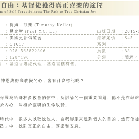
m of Self-Forgetfulness: The Path to True Christian Joy
：
提姆．凱樂
(
Timothy Keller
)
：
呂允智
(
Paul Y.C. Lu
)
出版日期
：
2015-
：
美國更新傳道會
港幣定價
：
$45
：
CT617
系列
：
：
9781565822306
頁數
：
88
：
128*190
分類
：
讀經／
理
：
基道香港總代理，基道書樓有售。
顆被神恩典徹底改變的心，會有什麼標記呢？
徒保羅寫給哥林多教會的信中，所討論的一個重要問題。他不是在敲
於內心、深植於靈魂的生命改變。
的時代中，很多人以取悅他人、自我膨脹來達到個人的目的，然而使
己」中，找到真正的自由、喜樂和安息。