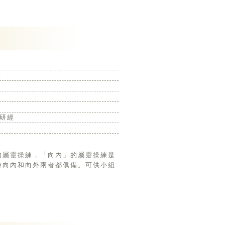
1
研經
練向內和向外兩者都俱備。可供小組