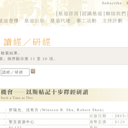
 項檢索結果。
」倒序顯示第 11 至 20 項。
r Such a Time as This
：
舒瑞允、沈有方
(
Winston R. Shu, Robert Shen
)
：
出版日期
：
2015-
：
聖言資源中心
港幣定價
：
$120
：
SL133
系列
：