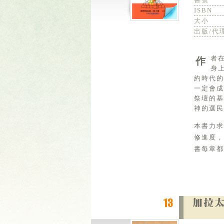
ISBN
大小
出版/代
作者在默想利未記時，希望避開靈意解經的誘惑，盡可能從救贖歷史來理解，這樣無可避免的必引到耶穌基督
身
約時代
一定會
祭壇的
神的選民
本書力
修進度
書每章都