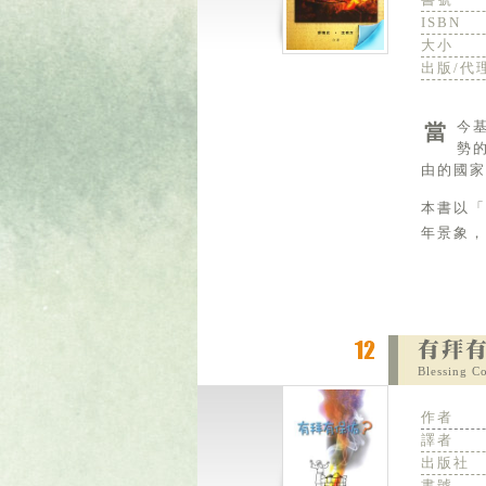
ISBN
大小
出版/代
當今基督徒身處後現代世界潮流中，因為怕得罪同儕，就不敢太過堅守聖經的教導，好像被擄的猶大人，在強
勢
由的國家
本書以
年景象，
Blessing C
作者
譯者
出版社
書號