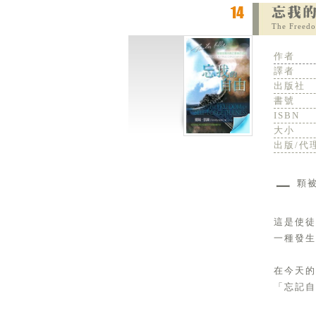
The Freedo
作者
譯者
出版社
書號
ISBN
大小
出版/代
一
這是使
一種發生
在今天
「忘記自