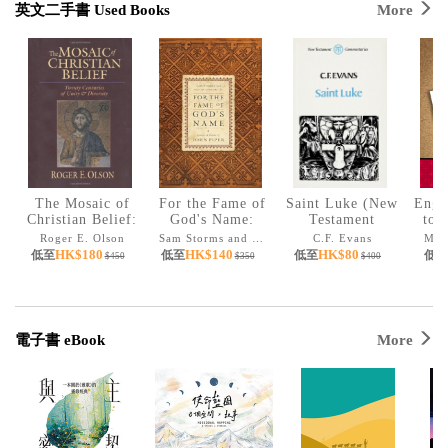
英文二手書 Used Books
More
The Mosaic of
For the Fame of
Saint Luke (New
Engl
Christian Belief:
God's Name:
Testament
to 
Twenty Centuries
Essays in Honor
Commentaries)
Roger E. Olson
Sam Storms and Justin Taylor (Editors)
C.F. Evans
Mile
of Unity &
of John Piper
HK$180
HK$140
HK$80
低至
低至
低至
低至
$450
$350
$400
Diversity
電子書 eBook
More