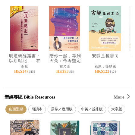
基道 Top 50
明道研經叢書：
陪你一起，等到
安靜是種志向
被
以斯帖記——在
天亮：帶著堅定
散居與扎根之間
帶著溫柔的陪伴
謝挺
羅乃萱
萊恩．提納第
尋智慧（附研習
紀事
HK$147
HK$93
HK$122
$155
$98
$128
本）
聖經專區 Bible Resources
More
皮面聖經
研讀本
靈修／應用版
中英／並排版
大字版