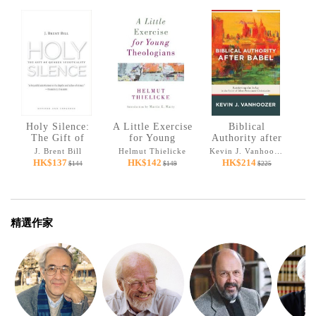
Holy Silence:
A Little Exercise
Biblical
The Gift of
for Young
Authority after
Quaker
Theologians
Babel: Retrieving
Jo
J. Brent Bill
Helmut Thielicke
Kevin J. Vanhoozer
Spirituality
the Solas in the
HK$137
HK$142
HK$214
$144
$149
$225
Spirit of Mere
Protestant
Christianity
精選作家