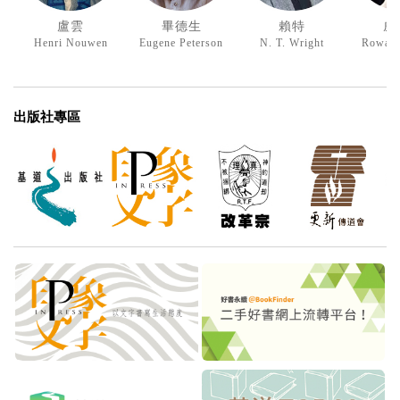
盧雲
畢德生
賴特
威
Henri Nouwen
Eugene Peterson
N. T. Wright
Rowan 
出版社專區