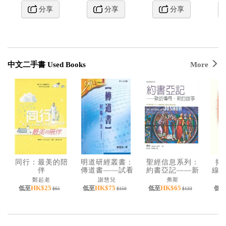
分享
分享
分享
中文二手書 Used Books
More
同行：最美的陪
明道研經叢書：
聖經信息系列：
拓
伴
傳道書——試看
約書亞記——新
線
人生（附研習
的傳奇．新的故
自
鄭起老
謝慧兒
弗斯
本）
事
HK$25
HK$75
HK$65
低至
低至
低至
低至
$65
$150
$133