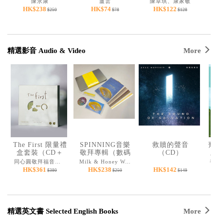
陳永康
盧雲
陳卓琪、康家敏
版）：導師本+學
HK$238
HK$74
HK$122
$250
$78
$128
員本套裝
精選影音 Audio & Video
More
The First 限量禮
SPINNING音樂
救贖的聲音
齊
盒套裝（CD＋
敬拜專輯（數碼
（CD）
及
USB＋明信片）
韓輯下載卡套
同心圓敬拜福音平台
Milk & Honey Worship
裝）
HK$361
HK$238
HK$142
$380
$250
$149
精選英文書 Selected English Books
More