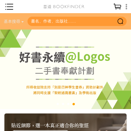
神學／教義
基本搜尋
讀經／研經
聖經
信仰入門
教會歷史
靈修／禱告
信徒生活
教會事工
分齡牧養
社會／倫理
哲學／宗教比較