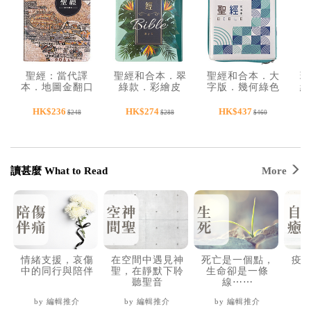
聖經：當代譯
聖經和合本．翠
聖經和合本．大
環
本．地圖金翻口
綠款．彩繪皮
字版．幾何綠色
經
彩繪仿皮索引精
面．翻口彩繪．
仿皮．紅字．拉
裝．
紅字．姆指索
鏈．姆指索引．
HK$236
HK$274
HK$437
$248
$288
$460
SRCCB77GTI4.601
引．
翻口彩繪．精
SR77ARTI4.606
裝．
SR87ARTIZ4.601
讀甚麼 What to Read
More
情緒支援，哀傷
在空間中遇見神
死亡是一個點，
疫
中的同行與陪伴
聖，在靜默下聆
生命卻是一條
聽聖音
線⋯⋯
by 編輯推介
by 編輯推介
by 編輯推介