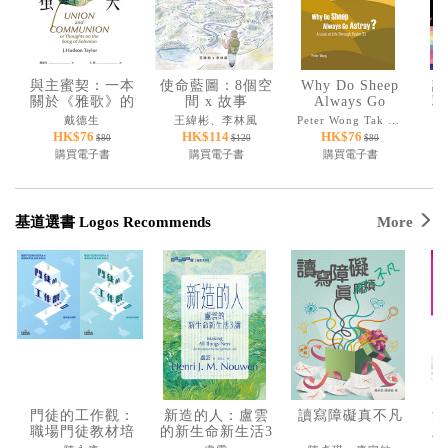
與主蜜契：一本
使命藍圖：8個空
Why Do Sheep
請
關於《雅歌》的
間 x 故事
Always Go
職
靈修經典
Astray? A Look
戴德生
王緯彬、李林風
Peter Wong Tak Kwong
at Life Through
HK$76
HK$114
HK$76
$80
$120
$80
Psalm 23【只提
購買電子書
購買電子書
購買電子書
供電子書】
基道選書 Logos Recommends
More
門徒的工作觀：
新造的人：盧雲
讀寫障礙真不凡
沉
職場門徒教材培
的新生命新生活3
上
訓系列（修訂
講
覓