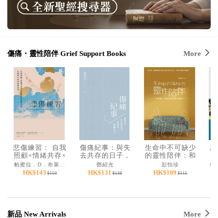
見證／傳記
文藝／勵志
童書
傷痛・靈性陪伴 Grief Support Books
More
精選影音
其他
禮品專區
得獎作品推介
暢銷榜
悲傷練習： 自我
傷痛紀事：與失
生命中不可缺少
論
中文二手書
照顧×情緒共存×
去共存的日子，
的靈性陪伴：和
人際關係的溫柔
在終末期盼之下
耶穌一起成為最
緒
帕蜜拉．D．布萊爾、布蕾迪．麥凱布．漢森
鄧紹光
彭怡珍
英文二手書
支持，在孤單中
好的傾聽者
旅
HK$143
HK$131
HK$109
$150
$138
$115
找回愛與希望
精選英文書
電子書
新品 New Arrivals
More