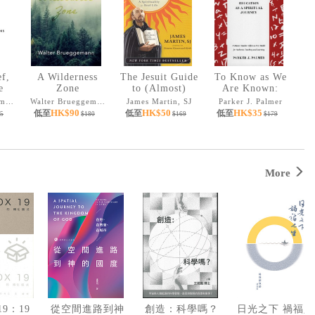
ef,
A Wilderness
The Jesuit Guide
To Know as We
e
Zone
to (Almost)
Are Known:
etic
Everything: A
Education as a
Walter Brueggemann
Walter Brueggemann
James Martin, SJ
Parker J. Palmer
Spirituality for
Spiritual Journey
HK$90
HK$50
HK$35
低至
低至
低至
5
$180
$169
$179
Real Life
More
19：19
從空間進路到神
創造：科學嗎？
日光之下 禍福人