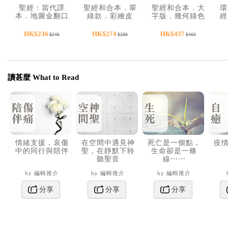
聖經：當代譯
聖經和合本．翠
聖經和合本．大
環
本．地圖金翻口
綠款．彩繪皮
字版．幾何綠色
經
彩繪仿皮索引精
面．翻口彩繪．
仿皮．紅字．拉
裝．
紅字．姆指索
鏈．姆指索引．
HK$236
HK$274
HK$437
$248
$288
$460
SRCCB77GTI4.601
引．
翻口彩繪．精
SR77ARTI4.606
裝．
SR87ARTIZ4.601
讀甚麼 What to Read
情緒支援，哀傷
在空間中遇見神
死亡是一個點，
疫
中的同行與陪伴
聖，在靜默下聆
生命卻是一條
聽聖音
線⋯⋯
by 編輯推介
by 編輯推介
by 編輯推介
分享
分享
分享