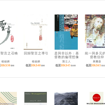
歸聖言之召喚
回歸聖言之導引
是與非以外：基
統一與多元
督教的倫理想像
督教信仰
楊錫鏘
楊錫鏘
龔立人
奧爾森
HK$30
HK$40
HK$45
HK$65
至
低至
低至
低至
$98
$98
$108
$15