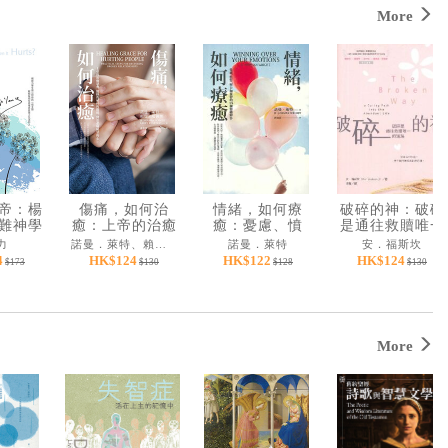
More
帝：楊
傷痛，如何治
情緒，如何療
破碎的神：破碎
難神學
癒：上帝的治癒
癒：憂慮、憤
是通往救贖唯一
恩典，能修復破
怒、壓力和憂鬱
的道路
力
諾曼．萊特、賴瑞．瑞納齊
諾曼．萊特
安．福斯坎
碎的關係，醫治
的15個情緒解答
4
HK$124
HK$122
HK$124
$173
$130
$128
$130
悲痛絕望的心
More