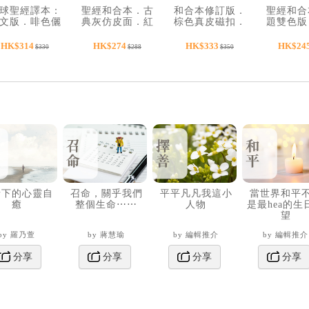
球聖經譯本：
聖經和合本．古
和合本修訂版．
聖經和合
文版．啡色儷
典灰仿皮面．紅
棕色真皮磁扣．
題雙色版
皮精裝金邊．
字．金邊．姆指
金邊．神版．
白．彩色
S48TS11J2
索引．精裝．
RCUH47AXBRN
紅字．
HK$314
HK$274
HK$333
HK$24
$330
$288
$350
SR77ARTI4.101
繪．姆指
精裝
SR57ATT
情下的心靈自
召命，關乎我們
平平凡凡我這小
當世界和平
癒
整個生命⋯⋯
人物
是最hea的生
望
by 羅乃萱
by 蔣慧瑜
by 編輯推介
by 編輯推介
分享
分享
分享
分享