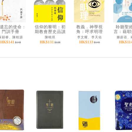
遺忘的使命：
信仰的黎明：初
教義．神學視
聆聽聖
門訓手冊
期教會歷史品讀
角：呼求明理
言：藉耶
聆聽聖經
蘇穎睿、陳柏源
陳曉琪
李文耀、李天佑
滕蔚蓓、
HK$141
HK$131
HK$133
HK$11
$148
$138
$140