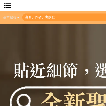
神學／教義
基本搜尋
讀經／研經
聖經
信仰入門
教會歷史
靈修／禱告
信徒生活
教會事工
分齡牧養
社會／倫理
哲學／宗教比較