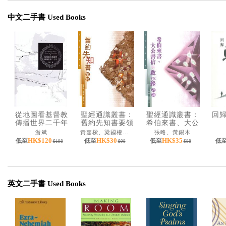
中文二手書 Used Books
從地圖看基督教
聖經通識叢書：
聖經通識叢書：
回
傳播世界二千年
舊約先知書要領
希伯來書、大公
（精裝）
書信與啟示錄要
游斌
黃嘉樑、梁國權、雷建華
張略、黃錫木
領
HK$120
HK$30
HK$35
低至
低至
低至
低
$198
$98
$88
英文二手書 Used Books