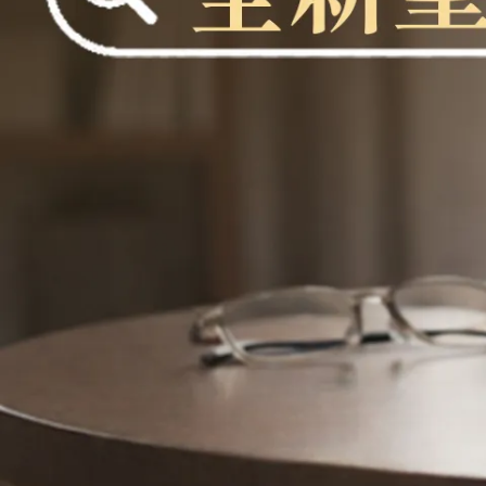
見證／傳記
文藝／勵志
童書
精選影音
其他
禮品專區
得獎作品推介
暢銷榜
中文二手書
英文二手書
精選英文書
電子書