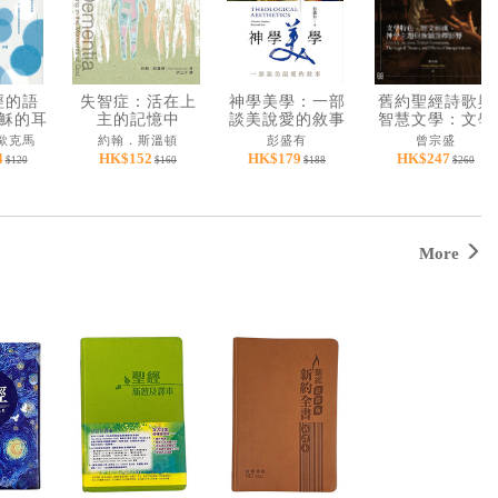
經的語
失智症：活在上
神學美學：一部
舊約聖經詩歌與
穌的耳
主的記憶中
談美說愛的敘事
智慧文學：文學
的語言
特色、經文形
歐克馬
約翰．斯溫頓
彭盛有
曾宗盛
成、神學主題與
4
HK$152
HK$179
HK$247
$120
$160
$188
$260
後續詮釋影響
More