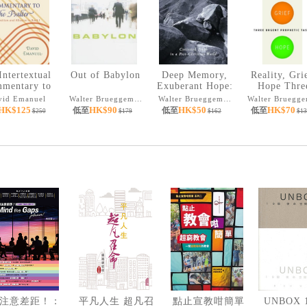
Intertextual
Out of Babylon
Deep Memory,
Reality, Gri
mentary to
Exuberant Hope:
Hope Thre
he Psalter
Contested Truth
Urgent Proph
vid Emanuel
Walter Brueggemann
Walter Brueggemann
in a Post-
Tasks
HK$125
HK$90
HK$50
HK$70
低至
低至
低至
$250
$179
$162
$13
Christian World
注意差距！：
平凡人生 超凡召
點止宣教咁簡單
UNBOX 