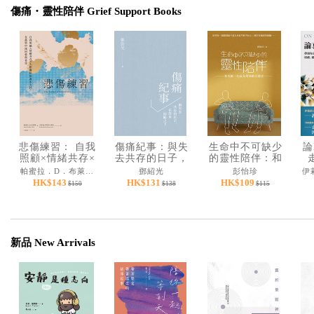
傷痛・靈性陪伴 Grief Support Books
悲傷練習： 自我
傷痛紀事：與失
生命中不可缺少
論
照顧×情緒共存×
去共存的日子，
的靈性陪伴：和
人際關係的溫柔
在終末期盼之下
耶穌一起成為最
緒
帕蜜拉．D．布萊爾、布蕾迪．麥凱布．漢森
鄧紹光
彭怡珍
支持，在孤單中
好的傾聽者
旅
HK$143
HK$131
HK$109
$150
$138
$115
找回愛與希望
新品 New Arrivals