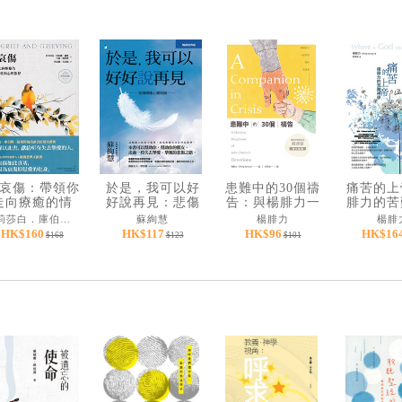
哀傷：帶領你
於是，我可以好
患難中的30個禱
痛苦的上
走向療癒的情
好說再見：悲傷
告：與楊腓力一
腓力的苦
、靈性與心理
療癒心靈地圖
起學習陪伴受苦
伊莉莎白．庫伯勒─羅斯、大衛．凱思樂
蘇絢慧
楊腓力
楊腓
程（20週年經
（暢銷經典版）
者
HK$160
HK$117
HK$96
HK$16
$168
$123
$101
典新譯版）