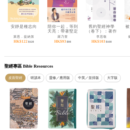
安靜是種志向
陪你一起，等到
舊約聖經神學
被
天亮：帶著堅定
（卷下）：著作
帶著溫柔的陪伴
聖卷
萊恩．提納第
羅乃萱
李思敬
紀事
HK$122
HK$93
HK$103
$128
$98
$108
聖經專區 Bible Resources
皮面聖經
研讀本
靈修／應用版
中英／並排版
大字版