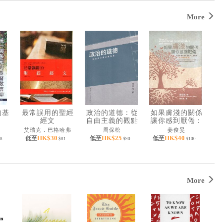
More
的基
最常誤用的聖經
政治的道德：從
如果膚淺的關係
經文
自由主義的觀點
讓你感到厭倦：
看
你該發展深度而
艾瑞克．巴格哈弗
周保松
姜俊旻
成熟的人際關係
HK$30
HK$25
HK$40
低至
低至
低至
8
$81
$90
$100
(新約關係密碼)
More