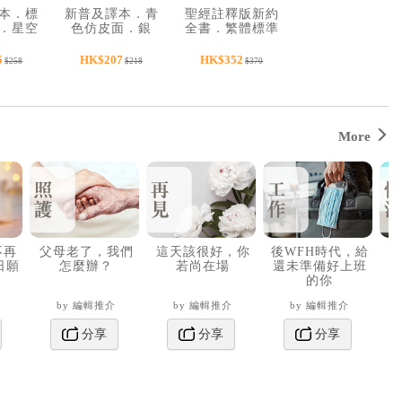
本．標
新普及譯本．青
聖經註釋版新約
．星空
色仿皮面．銀
全書．繁體標準
仿皮．
邊．CAT8904
裝．啡色儷皮金
翻口彩
邊．S34TS11J2
5
HK$207
HK$352
$258
$218
$370
索引．
．
I2.601
More
不再
父母老了，我們
這天該很好，你
後WFH時代，給
日願
怎麼辦？
若尚在場
還未準備好上班
的你
by 編輯推介
by 編輯推介
by 編輯推介
分享
分享
分享