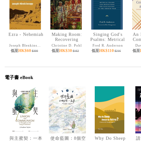
Ezra - Nehemiah
Making Room:
Singing God's
An 
Recovering
Psalms: Metrical
Com
Hospitality as a
Psalms and
t
Joseph Blenkinsopp
Christine D. Pohl
Fred R. Anderson
Da
Christian
Reflections for
HK$60
HK$30
HK$110
低至
低至
低至
低至
$300
$162
$216
Tradition
Each Sunday in
the Church Year
(The Calvin
Institute of
Christian
電子書 eBook
Worship
Liturgical
Studies (CICW))
與主蜜契：一本
使命藍圖：8個空
Why Do Sheep
請