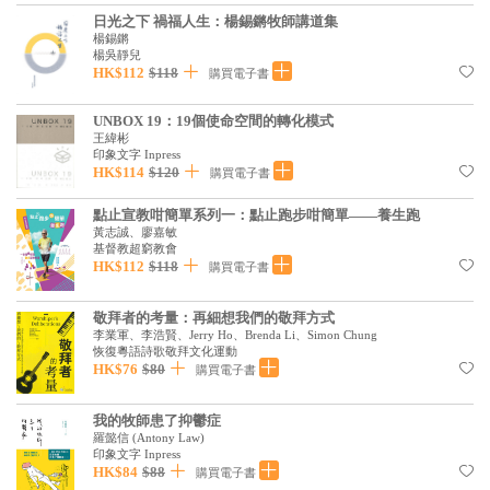
基道 Top 50
日光之下 禍福人生：楊錫鏘牧師講道集
楊錫鏘
楊吳靜兒
HK$112
$118
購買電子書
UNBOX 19：19個使命空間的轉化模式
王緯彬
印象文字 Inpress
HK$114
$120
購買電子書
點止宣教咁簡單系列一：點止跑步咁簡單——養生跑
黃志誠、廖嘉敏
基督教超窮教會
HK$112
$118
購買電子書
敬拜者的考量：再細想我們的敬拜方式
李業軍、李浩賢、Jerry Ho、Brenda Li、Simon Chung
恢復粵語詩歌敬拜文化運動
HK$76
$80
購買電子書
我的牧師患了抑鬱症
羅懿信
(
Antony Law
)
印象文字 Inpress
HK$84
$88
購買電子書