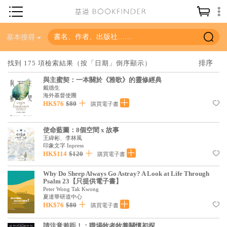
神學／教義
基本搜尋
讀經／研經
找到 175 項檢索結果（按「日期」倒序顯示）
聖經
與主蜜契：一本關於《雅歌》的靈修經典
戴德生
信仰入門
海外基督使團
HK$76
$80
購買電子書
教會歷史
靈修／禱告
使命藍圖：8個空間 x 故事
王緯彬、李林風
信徒生活
印象文字 Inpress
HK$114
$120
購買電子書
教會事工
Why Do Sheep Always Go Astray? A Look at Life Through
Psalm 23【只提供電子書】
分齡牧養
Peter Wong Tak Kwong
夏達華研道中心
社會／倫理
HK$76
$80
購買電子書
哲學／宗教比較
請注意差距！：職場牧者牧養關懷初探