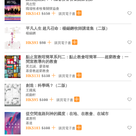
周志堅
見證／傳記
職場牧者牧養關懷協會
HK$143
$150
購買電子書
文藝／勵志
童書
平凡人生 超凡召命：楊錫鏘牧師講道集（二版）
楊錫鏘
精選影音
HK$93
$98
購買電子書
其他
點止宣教咁簡單系列二：點止教會咁簡單——超窮教會：一
禮品專區
間宣教導向的教會
黃志誠、廖嘉敏
基督教超窮教會
得獎作品推介
HK$131
$138
購買電子書
暢銷榜
創造：科學嗎？（二版）
王國風
中文二手書
紙藝軒
HK$95
$100
購買電子書
英文二手書
從空間進路到神的國度：在地、在教會、在城市
精選英文書
盧惠明
基道
電子書
HK$103
$108
購買電子書