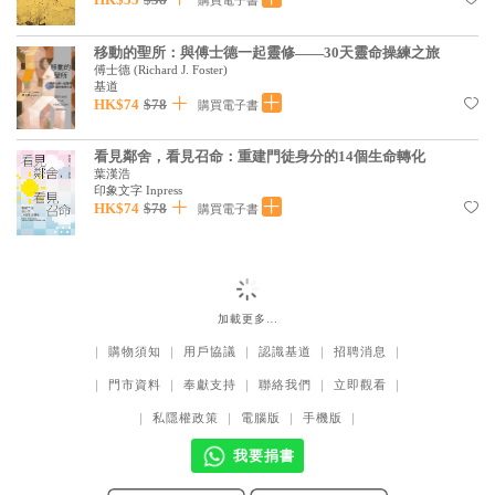
購買電子書
移動的聖所：與傅士德一起靈修——30天靈命操練之旅
傅士德
(
Richard J. Foster
)
基道
HK$74
$78
購買電子書
看見鄰舍，看見召命：重建門徒身分的14個生命轉化
葉漢浩
印象文字 Inpress
HK$74
$78
購買電子書
加載更多…
｜
購物須知
｜
用戶協議
｜
認識基道
｜
招聘消息
｜
｜
門市資料
｜
奉獻支持
｜
聯絡我們
｜
立即觀看
｜
｜
私隱權政策
｜
電腦版
｜
手機版
｜
我要捐書