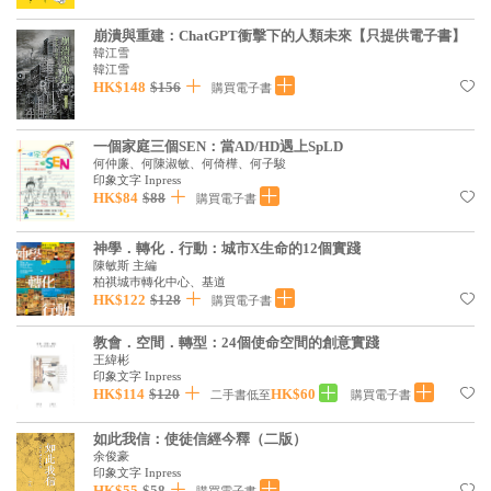
崩潰與重建：ChatGPT衝擊下的⼈類未來【只提供電子書】
韓江雪
韓江雪
HK$148
$156
購買電子書
一個家庭三個SEN：當AD/HD遇上SpLD
何仲廉、何陳淑敏、何倚樺、何子駿
印象文字 Inpress
HK$84
$88
購買電子書
神學．轉化．行動：城市X生命的12個實踐
陳敏斯 主編
柏祺城巿轉化中心、基道
HK$122
$128
購買電子書
教會．空間．轉型：24個使命空間的創意實踐
王緯彬
印象文字 Inpress
HK$114
$120
HK$60
二手書低至
購買電子書
如此我信：使徒信經今釋（二版）
余俊豪
印象文字 Inpress
HK$55
$58