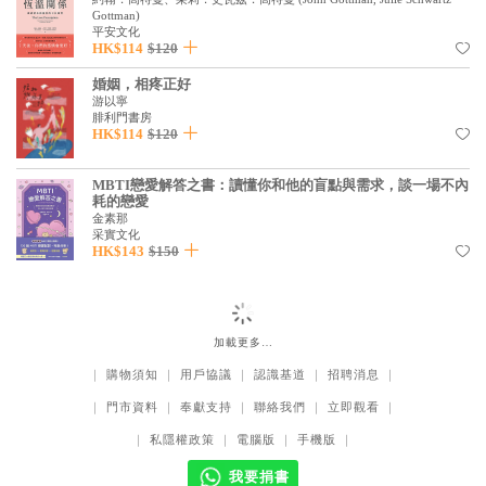
Gottman
)
平安文化
HK$114
$120
婚姻，相疼正好
游以寧
腓利門書房
HK$114
$120
MBTI戀愛解答之書：讀懂你和他的盲點與需求，談一場不內
耗的戀愛
金素那
采實文化
HK$143
$150
加載更多…
｜
購物須知
｜
用戶協議
｜
認識基道
｜
招聘消息
｜
｜
門市資料
｜
奉獻支持
｜
聯絡我們
｜
立即觀看
｜
｜
私隱權政策
｜
電腦版
｜
手機版
｜
我要捐書