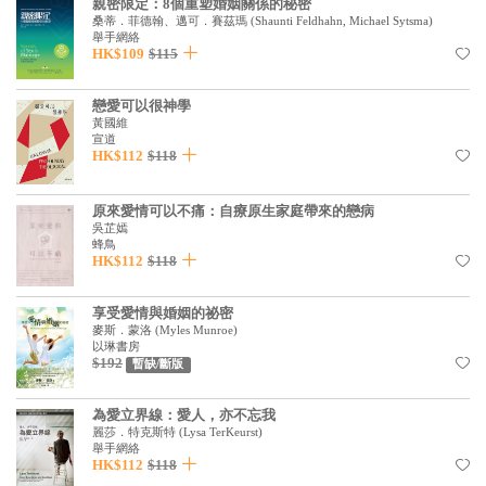
親密限定：8個重塑婚姻關係的秘密
見證／傳記
桑蒂．菲德翰、邁可．賽茲瑪
(
Shaunti Feldhahn, Michael Sytsma
)
舉手網絡
HK$109
$115
文藝／勵志
童書
戀愛可以很神學
黃國維
精選影音
宣道
HK$112
$118
其他
原來愛情可以不痛：自療原生家庭帶來的戀病
禮品專區
吳芷嫣
蜂鳥
得獎作品推介
HK$112
$118
暢銷榜
享受愛情與婚姻的祕密
麥斯．蒙洛
(
Myles Munroe
)
中文二手書
以琳書房
$192
暫缺/斷版
英文二手書
精選英文書
為愛立界線：愛人，亦不忘我
麗莎．特克斯特
(
Lysa TerKeurst
)
舉手網絡
電子書
HK$112
$118