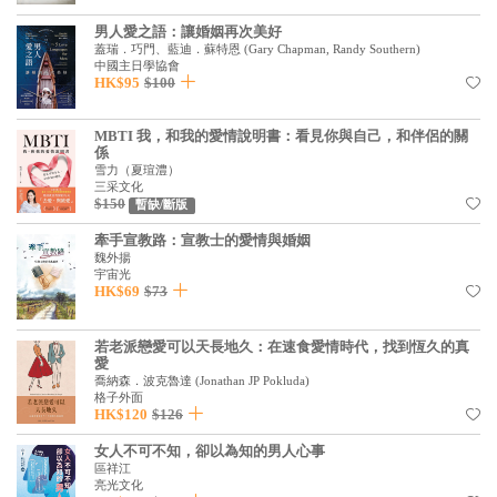
基道 Top 50
男人愛之語：讓婚姻再次美好
蓋瑞．巧門、藍迪．蘇特恩
(
Gary Chapman, Randy Southern
)
中國主日學協會
HK$95
$100
MBTI 我，和我的愛情說明書：看見你與自己，和伴侶的關
係
雪力（夏瑄澧）
三采文化
$150
暫缺/斷版
牽手宣教路：宣教士的愛情與婚姻
魏外揚
宇宙光
HK$69
$73
若老派戀愛可以天長地久：在速食愛情時代，找到恆久的真
愛
喬納森．波克魯達
(
Jonathan JP Pokluda
)
格子外面
HK$120
$126
女人不可不知，卻以為知的男人心事
區祥江
亮光文化