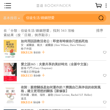
神學／教義
基本搜尋
讀經／研經
在「分類：信徒生活/婚姻戀愛」找到 563 項檢
索結果（按「日期」倒序顯示）
聖經
如何用話語救活老公：即使有時候你只想掐死他
信仰入門
安・威爾森、戴夫・威爾森
(
Ann Wilson, Dave Wilson
)
格子外面
HK$126
$133
教會歷史
靈修／禱告
愛之語365：夫妻共享的美好時光（全新中文版）
蓋瑞‧巧門
(
Gary Chapman
)
信徒生活
中國主日學協會
HK$133
$140
教會事工
依附：親密關係是如何運作的？辨識自己與伴侶的依附風
分齡牧養
格，建立更理想的關係【新修版】
阿米爾．樂維、瑞秋．赫勒
(
Amir Levine, Rachel S.F. Heller
)
社會／倫理
遠流
HK$114
$120
哲學／宗教比較