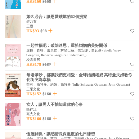
HK$160
$168
婚久必合：讓恩愛續燃的62個提案
羅乃萱
三聯
HK$93
$98
一起性福吧：破除迷思，重拾婚姻的美好關係
席拉．貴格、蕾貝佳．林登巴赫、喬安娜．史瓦基
(
Sheila Wray
Gregoire, Rebecca Gregoire Lindenbach,
)
校園書房
HK$178
$187
每場爭吵，都讓我們更相愛：全球婚姻權威 高特曼夫婦教你
化衝突為幸福
茱莉．高特曼、約翰．高特曼
(
Julie Schwartz Gottman, John Gottman
)
三采文化
HK$152
$160
女人，讓男人不怕知道你的心事
區祥江
亮光文化
HK$160
$168
恆溫關係：讓感情長保溫度的七日練習
約翰．高特曼、茱莉．史瓦茲．高特曼
(
John Gottman, Julie Schwartz