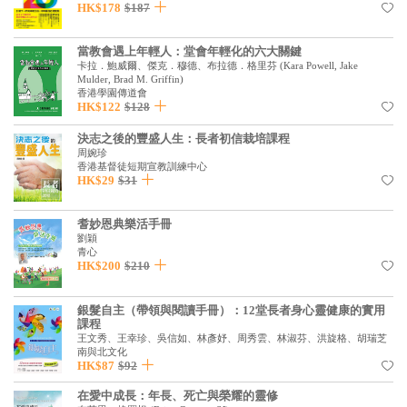
HK$178
$187
當教會遇上年輕人：堂會年輕化的六大關鍵
卡拉．鮑威爾、傑克．穆德、布拉德．格里芬
(
Kara Powell, Jake
Mulder, Brad M. Griffin
)
香港學園傳道會
HK$122
$128
決志之後的豐盛人生：長者初信栽培課程
周婉珍
香港基督徒短期宣教訓練中心
HK$29
$31
耆妙恩典樂活手冊
劉穎
青心
HK$200
$210
銀髮自主（帶領與閱讀手冊）：12堂長者身心靈健康的實用
課程
王文秀、王幸珍、吳信如、林彥妤、周秀雲、林淑芬、洪旋格、胡瑞芝
南與北文化
HK$87
$92
在愛中成長：年長、死亡與榮耀的靈修