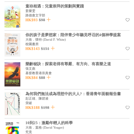
基道 Top 50
童祢相遇：兒童崇拜的策劃與實踐
姜樂雯
路德會文字部
HK$93
$98
你的孩子是夢想家：陪伴青少年聽見呼召的4個神學提案
大衛．懷特
(
David F. White
)
校園書房
HK$143
$151
樂齡秘訣：探索老得有尊嚴、有方向、有喜樂之道
張文彪
基督教香港崇真會
HK$84
$88
為何我們無法成為理想中的大人?：香港青年面貌報告書
彭正雄、陳碧凌
突破
HK$188
$198
10到25：激勵年輕人的科學
大衛．葉格
(
David Yeager
)
究竟