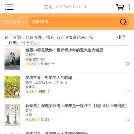
神學／教義
基本搜尋
讀經／研經
在「分類：分齡牧養」找到 428 項檢索結果（按
「日期」倒序顯示）
聖經
迷霧中尋覓我路：當代青少年的五大生命迷思
信仰入門
梁錫強
播道會文字部
HK$103
$108
教會歷史
靈修／禱告
老樹常青：對老年人的輔導
傑伊．亞當斯
(
Jay E. Adams
)
信徒生活
改革宗
HK$84
$88
教會事工
聆聽歲月深處的呼聲：老年是一種呼召【預計8月上旬到貨】
分齡牧養
莫非
橄欖
社會／倫理
HK$124
$131
哲學／宗教比較
溫柔地老：展開第三人生的心靈旅程