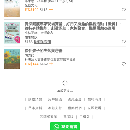
布萊恩．格羅根
(
Brian Grogan, SJ
)
光啟文化
HK$109
$115
資深照護專家現場實證，好用又有趣的樂齡活動【圖解】：
維持身體機能、刺激認知，家族聚會、機構照顧都適用
小林正幸、大澤麻衣
如果出版
$183
暫缺/斷版
接住孩子的失落與悲傷
胡秀妁
社團法人高雄市基督教家庭服務協會
HK$144
$152
加載更多…
｜
購物須知
｜
用戶協議
｜
認識基道
｜
招聘消息
｜
｜
門市資料
｜
奉獻支持
｜
聯絡我們
｜
立即觀看
｜
｜
私隱權政策
｜
電腦版
｜
手機版
｜
我要捐書