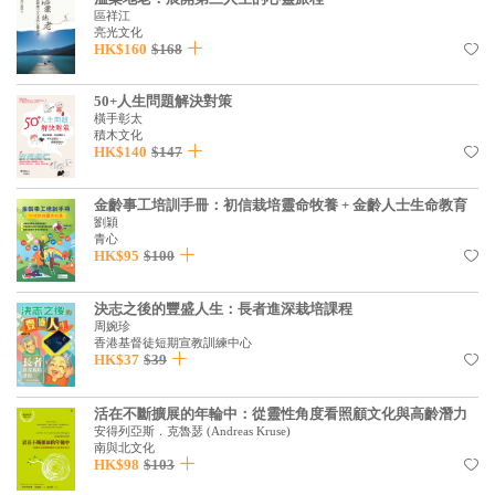
區祥江
見證／傳記
亮光文化
HK$160
$168
文藝／勵志
童書
50+人生問題解決對策
橫手彰太
積木文化
精選影音
HK$140
$147
其他
金齡事工培訓手冊：初信栽培靈命牧養 + 金齡人士生命教育
禮品專區
劉穎
青心
HK$95
$100
得獎作品推介
暢銷榜
決志之後的豐盛人生：長者進深栽培課程
周婉珍
中文二手書
香港基督徒短期宣教訓練中心
HK$37
$39
英文二手書
活在不斷擴展的年輪中：從靈性角度看照顧文化與高齡潛力
精選英文書
安得列亞斯．克魯瑟
(
Andreas Kruse
)
南與北文化
電子書
HK$98
$103