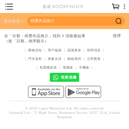
神學／教義
基本搜尋
讀經／研經
在「分類：得獎作品推介」找到 0 項檢索結果
（按「日期」倒序顯示）
聖經
｜
購物須知
｜
用戶協議
｜
認識基道
｜
招聘消息
｜
信仰入門
｜
門市資料
｜
奉獻支持
｜
聯絡我們
｜
立即觀看
｜
教會歷史
｜
私隱權政策
｜
電腦版
｜
手機版
｜
靈修／禱告
我要捐書
信徒生活
教會事工
分齡牧養
© 2026 Logos Ministries Ltd. All rights reserved
ffastmall Ltd - 72 High Street, Haslemere Surrey, GU27 2LA, United
社會／倫理
Kingdom
哲學／宗教比較