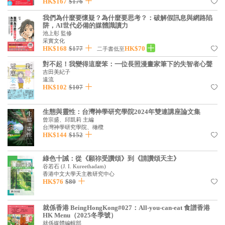
HK$167
$176
我們為什麼要懷疑？為什麼要思考？：破解假訊息與網路陷
阱，AI世代必備的媒體識讀力
池上彰 監修
采實文化
HK$168
$177
HK$70
二手書低至
對不起！我變得這麼笨：一位長照漫畫家筆下的失智者心聲
吉田美紀子
遠流
HK$102
$107
生態與靈性：台灣神學研究學院2024年雙連講座論文集
曾宗盛、邱凱莉 主編
台灣神學研究學院、橄欖
HK$144
$152
綠色十誡：從《願祢受讚頌》到《請讚頌天主》
谷若石
(
J. I. Kureethadam
)
香港中文大學天主教研究中心
HK$76
$80
就係香港 BeingHongKong#027：All-you-can-eat 食譜香港
HK Menu（2025冬季號）
就係媒體編輯部