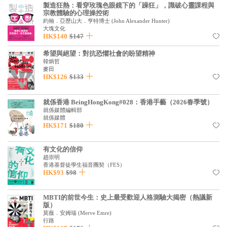
基道 Top 50
製造狂熱：看穿玫瑰色眼鏡下的「躁狂」，識破心靈課程與
宗教體驗的心理操控術
約翰．亞歷山大．亨特博士
(
John Alexander Hunter
)
大塊文化
HK$140
$147
希望與絕望：對抗恐懼社會的盼望精神
韓炳哲
麥田
HK$126
$133
就係香港 BeingHongKong#028：香港手藝（2026春季號）
就係媒體編輯部
就係媒體
HK$171
$180
有文化的信仰
趙崇明
香港基督徒學生福音團契（FES）
HK$93
$98
MBTI的前世今生：史上最受歡迎人格測驗大揭密（熱議新
版）
莫薇．安姆瑞
(
Merve Emre
)
行路