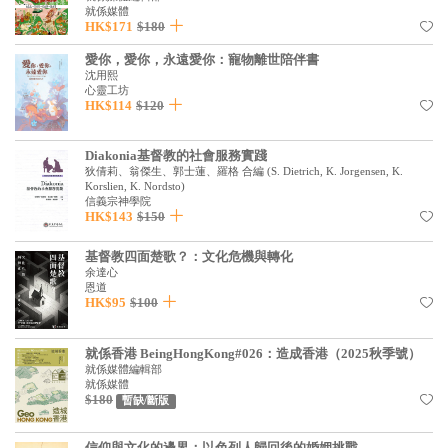
就係媒體
HK$171
$180
愛你，愛你，永遠愛你：寵物離世陪伴書
沈用熙
心靈工坊
HK$114
$120
Diakonia基督教的社會服務實踐
狄倩莉、翁傑生、郭士蓮、羅格 合編
(
S. Dietrich, K. Jorgensen, K.
Korslien, K. Nordsto
)
信義宗神學院
HK$143
$150
基督教四面楚歌？：文化危機與轉化
余達心
恩道
HK$95
$100
就係香港 BeingHongKong#026：造成香港（2025秋季號）
就係媒體編輯部
就係媒體
$180
暫缺/斷版
信仰與文化的邊界：以色列人歸回後的婚姻挑戰