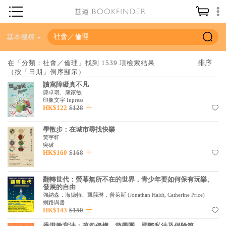
神學／教義
基本搜尋
讀經／研經
在「分類：社會／倫理」找到 1539 項檢索結果
（按「日期」倒序顯示）
聖經
讀寫障礙真不凡
信仰入門
陳卓琪、康家敏
印象文字 Inpress
HK$122
$128
教會歷史
靈修／禱告
學散步：在城市尋找快樂
黃宇軒
信徒生活
突破
HK$160
$168
教會事工
翻轉世代：螢幕無所不在的世界，青少年要如何保有玩樂、
分齡牧養
發展的自由
強納森．海德特、凱薩琳．普萊斯
(
Jonathan Haidt, Catherine Price
)
社會／倫理
網路與書
HK$143
$150
哲學／宗教比較
香港教育法：疏忽侵權、遊學團、國際私法及保險篇