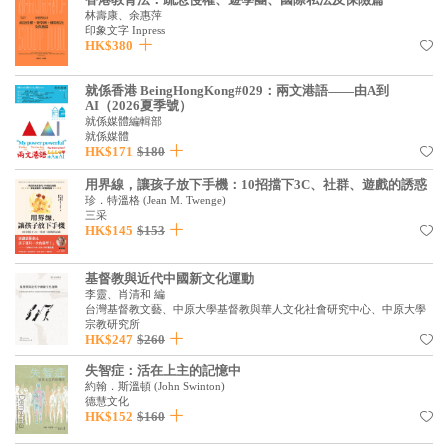
林壽康、余惠萍
見證／傳記
印象文字 Inpress
HK$380
文藝／勵志
就係香港 BeingHongKong#029：兩文港語——由A到
童書
AI（2026夏季號）
就係媒體編輯部
精選影音
就係媒體
HK$171
$180
其他
用界線，讓孩子放下手機：10招擋下3C、社群、遊戲的誘惑
禮品專區
珍．特溫格
(
Jean M. Twenge
)
三采
HK$145
$153
得獎作品推介
暢銷榜
基督教與近代中國新文化運動
李靈、肖清和 編
中文二手書
台灣基督教文藝、中原大學基督教與華人文化社會研究中心、中原大學
宗教研究所
HK$247
$260
英文二手書
失智症：活在上主的記憶中
精選英文書
約翰．斯溫頓
(
John Swinton
)
德慧文化
電子書
HK$152
$160