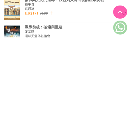
鍾平貴
真哪噠
HK$171
$180
戰爭前後︰破壞與重建
麥基恩
環球天道傳基協會
$98
暫缺/斷版
AI來了，我還有什麼價值？
梁永泰
突破
HK$103
$108
道在自然：跨宗教生態思想與實踐
林榮鈞 主編
香港中文大學天主教研究中心
HK$95
$100
當我告別教職：一位離職教師的沉痛告白與深情祝福
梁芳瑜
寶瓶文化
$130
暫缺/斷版