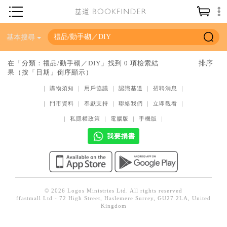
神學／教義
基本搜尋
讀經／研經
在「分類：禮品/動手砌／DIY」找到 0 項檢索結
果（按「日期」倒序顯示）
聖經
｜
購物須知
｜
用戶協議
｜
認識基道
｜
招聘消息
｜
信仰入門
｜
門市資料
｜
奉獻支持
｜
聯絡我們
｜
立即觀看
｜
教會歷史
｜
私隱權政策
｜
電腦版
｜
手機版
｜
靈修／禱告
我要捐書
信徒生活
教會事工
分齡牧養
© 2026 Logos Ministries Ltd. All rights reserved
ffastmall Ltd - 72 High Street, Haslemere Surrey, GU27 2LA, United
社會／倫理
Kingdom
哲學／宗教比較