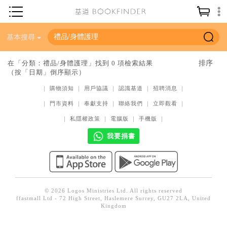
神學／教義
基本搜尋
讀經／研經
在「分類：禮品/身體護理」找到 0 項檢索結果
（按「日期」倒序顯示）
聖經
｜
購物須知
｜
用戶協議
｜
認識基道
｜
招聘消息
｜
信仰入門
｜
門市資料
｜
奉獻支持
｜
聯絡我們
｜
立即觀看
｜
教會歷史
｜
私隱權政策
｜
電腦版
｜
手機版
｜
靈修／禱告
我要捐書
信徒生活
教會事工
分齡牧養
© 2026 Logos Ministries Ltd. All rights reserved
ffastmall Ltd - 72 High Street, Haslemere Surrey, GU27 2LA, United
社會／倫理
Kingdom
哲學／宗教比較