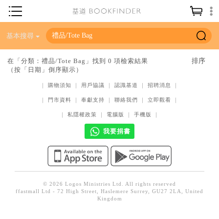
神學／教義
基本搜尋
讀經／研經
在「分類：禮品/Tote Bag」找到 0 項檢索結果
（按「日期」倒序顯示）
聖經
｜
購物須知
｜
用戶協議
｜
認識基道
｜
招聘消息
｜
信仰入門
｜
門市資料
｜
奉獻支持
｜
聯絡我們
｜
立即觀看
｜
教會歷史
｜
私隱權政策
｜
電腦版
｜
手機版
｜
靈修／禱告
我要捐書
信徒生活
教會事工
分齡牧養
© 2026 Logos Ministries Ltd. All rights reserved
ffastmall Ltd - 72 High Street, Haslemere Surrey, GU27 2LA, United
社會／倫理
Kingdom
哲學／宗教比較