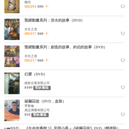
基道 Top 50
極光
HK$94
$99
聖經動畫系列：洪水的故事（DVD）
永生之道
HK$57
$60
聖經動畫系列：創造的故事、約伯的故事（DVD）
永生之道
HK$57
$60
幻愛（DVD）
鐳射企業有限公司
$109
暫缺/斷版
破繭囚徒（DVD，盒裝）
李敬倫
真証傳播有限公司
$54
暫缺/斷版
《生命故事館 5》見證小冊 +《破繭囚徒》DVD（輕便裝）