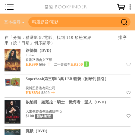
神學／教義
基本搜尋
讀經／研經
在「分類：精選影音/電影」找到 119 項檢索結
果（按「日期」倒序顯示）
聖經
路德傳（DVD）
信仰入門
Luther
香港路德會文字部
HK$90
$95
HK$50
教會歷史
二手書低至
靈修／禱告
Superbook第三季13集 USB 套裝（附研討指引）
信徒生活
視博恩香港有限公司
HK$854
$899
教會事工
依納爵．羅耀拉：騎士．懺悔者．聖人（DVD）
分齡牧養
天主教香港教區視聽中心
$100
暫缺/斷版
社會／倫理
哲學／宗教比較
沉默（DVD）