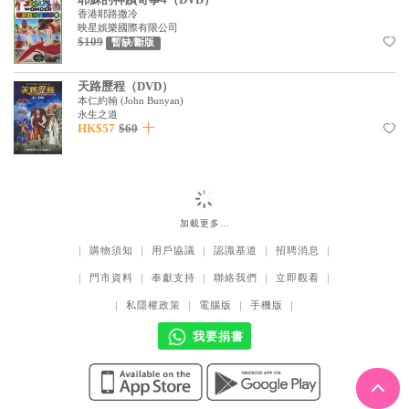
香港耶路撒冷
映星娛樂國際有限公司
$109
暫缺/斷版
天路歷程（DVD）
本仁約翰
(
John Bunyan
)
永生之道
HK$57
$60
加載更多…
｜
購物須知
｜
用戶協議
｜
認識基道
｜
招聘消息
｜
｜
門市資料
｜
奉獻支持
｜
聯絡我們
｜
立即觀看
｜
｜
私隱權政策
｜
電腦版
｜
手機版
｜
我要捐書