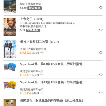
見證／傳記
鐳射企業有限公司
$120
暫缺/斷版
文藝／勵志
上帝之子（DVD）
童書
Twentieth Century Fox Home Entertainment LLC.
得利影視股份有限公司
精選影音
$99
暫缺/斷版
其他
最後14堂星期二的課（DVD）
禮品專區
天馬行空數位有限公司
HK$122
$128
得獎作品推介
Superbook第一季13集 USB 套裝（附研討指引）
暢銷榜
視博恩香港有限公司
中文二手書
HK$379
$399
英文二手書
Superbook第二季13集 USB 套裝（附研討指引）
精選英文書
視博恩香港有限公司
HK$854
$899
電子書
揭開進化：對進化論的科學拆解（網上播放版）