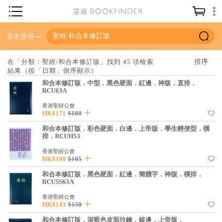
神學／教義
基本搜尋
讀經／研經
在「分類：聖經/和合本修訂版」找到 45 項檢索
結果（按「日期」倒序顯示）
聖經
和合本修訂版．中型．黑色硬面．紅邊．神版．直排．
信仰入門
RCU63A
教會歷史
香港聖經公會
HK$171
$180
靈修／禱告
和合本修訂版．彩色硬面．白邊．上帝版．學生輕便型．橫
排．RCUH53
信徒生活
香港聖經公會
HK$100
$105
教會事工
和合本修訂版．黑色硬面．紅邊．簡體字．神版．橫排．
分齡牧養
RCUSS63A
社會／倫理
香港聖經公會
HK$143
$150
哲學／宗教比較
和合本修訂版．深藍色皮面拉鍊．銀邊．上帝版．