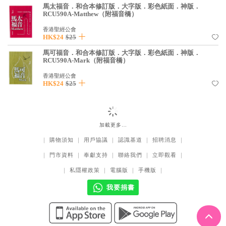
馬太福音．和合本修訂版．大字版．彩色紙面．神版．
RCU590A-Matthew（附福音橋）
香港聖經公會
HK$24
$25
馬可福音．和合本修訂版．大字版．彩色紙面．神版．
RCU590A-Mark（附福音橋）
香港聖經公會
HK$24
$25
加載更多…
｜
購物須知
｜
用戶協議
｜
認識基道
｜
招聘消息
｜
｜
門市資料
｜
奉獻支持
｜
聯絡我們
｜
立即觀看
｜
｜
私隱權政策
｜
電腦版
｜
手機版
｜
我要捐書