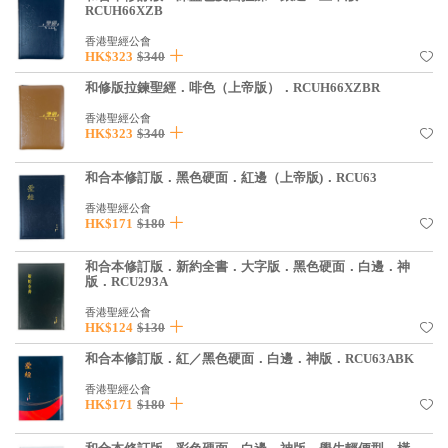
RCUH66XZB
見證／傳記
香港聖經公會
文藝／勵志
HK$323
$340
和修版拉鍊聖經．啡色（上帝版）．RCUH66XZBR
童書
香港聖經公會
精選影音
HK$323
$340
其他
和合本修訂版．黑色硬面．紅邊（上帝版)．RCU63
禮品專區
香港聖經公會
HK$171
$180
得獎作品推介
和合本修訂版．新約全書．大字版．黑色硬面．白邊．神
暢銷榜
版．RCU293A
中文二手書
香港聖經公會
HK$124
$130
英文二手書
和合本修訂版．紅／黑色硬面．白邊．神版．RCU63ABK
精選英文書
香港聖經公會
HK$171
$180
電子書