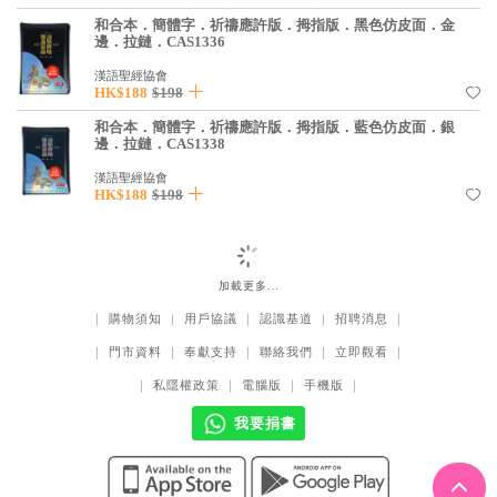
和合本．簡體字．祈禱應許版．拇指版．黑色仿皮面．金
邊．拉鏈．CAS1336
漢語聖經協會
HK$188
$198
和合本．簡體字．祈禱應許版．拇指版．藍色仿皮面．銀
邊．拉鏈．CAS1338
漢語聖經協會
HK$188
$198
加載更多…
｜
購物須知
｜
用戶協議
｜
認識基道
｜
招聘消息
｜
｜
門市資料
｜
奉獻支持
｜
聯絡我們
｜
立即觀看
｜
｜
私隱權政策
｜
電腦版
｜
手機版
｜
我要捐書