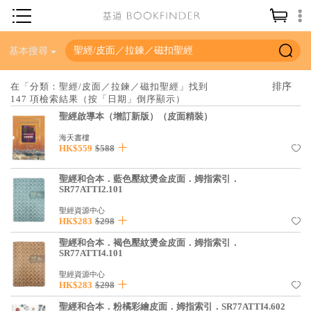
神學／教義
基本搜尋
讀經／研經
在「分類：聖經/皮面／拉鍊／磁扣聖經」找到
147 項檢索結果（按「日期」倒序顯示）
聖經
聖經啟導本（增訂新版）（皮面精裝）
信仰入門
海天書樓
HK$559
$588
教會歷史
靈修／禱告
聖經和合本．藍色壓紋燙金皮面．姆指索引．
SR77ATTI2.101
信徒生活
聖經資源中心
HK$283
$298
教會事工
聖經和合本．褐色壓紋燙金皮面．姆指索引．
分齡牧養
SR77ATTI4.101
社會／倫理
聖經資源中心
HK$283
$298
哲學／宗教比較
聖經和合本．粉橘彩繪皮面．姆指索引．SR77ATTI4.602