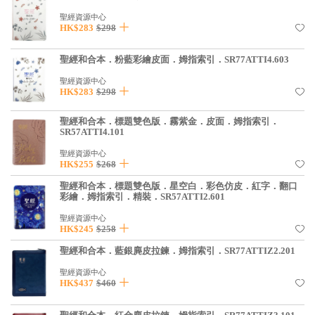
見證／傳記
聖經資源中心
HK$283
$298
文藝／勵志
聖經和合本．粉藍彩繪皮面．姆指索引．SR77ATTI4.603
童書
聖經資源中心
精選影音
HK$283
$298
其他
聖經和合本．標題雙色版．霧紫金．皮面．姆指索引．
SR57ATTI4.101
禮品專區
聖經資源中心
HK$255
$268
得獎作品推介
聖經和合本．標題雙色版．星空白．彩色仿皮．紅字．翻口
暢銷榜
彩繪．姆指索引．精裝．SR57ATTI2.601
中文二手書
聖經資源中心
HK$245
$258
英文二手書
聖經和合本．藍銀麂皮拉鍊．姆指索引．SR77ATTIZ2.201
精選英文書
聖經資源中心
HK$437
$460
電子書