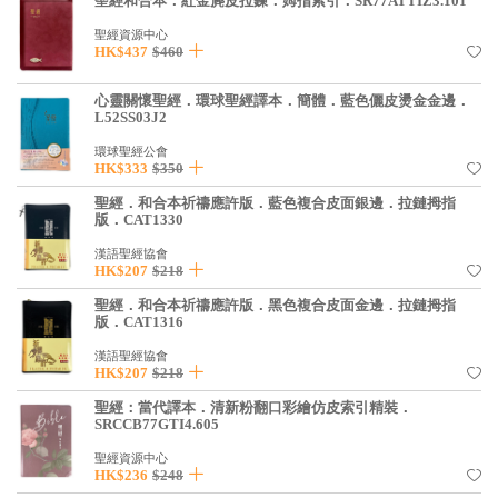
聖經和合本．紅金麂皮拉鍊．姆指索引．SR77ATTIZ3.101
基道 Top 50
聖經資源中心
HK$437
$460
心靈關懷聖經．環球聖經譯本．簡體．藍色儷皮燙金金邊．
L52SS03J2
環球聖經公會
HK$333
$350
聖經．和合本祈禱應許版．藍色複合皮面銀邊．拉鏈拇指
版．CAT1330
漢語聖經協會
HK$207
$218
聖經．和合本祈禱應許版．黑色複合皮面金邊．拉鏈拇指
版．CAT1316
漢語聖經協會
HK$207
$218
聖經：當代譯本．清新粉翻口彩繪仿皮索引精裝．
SRCCB77GTI4.605
聖經資源中心
HK$236
$248