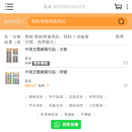
神學／教義
基本搜尋
讀經／研經
在「分類：聖經/聖經周邊用品」找到 2 項檢索
結果（按「日期」倒序顯示）
聖經
中英文聖經索引貼：古卷
信仰入門
星辰
$28
教會歷史
暫缺/斷版
中英文聖經索引貼：符號
靈修／禱告
星辰
信徒生活
HK$27
$28
教會事工
｜
購物須知
｜
用戶協議
｜
認識基道
｜
招聘消息
｜
分齡牧養
｜
門市資料
｜
奉獻支持
｜
聯絡我們
｜
立即觀看
｜
｜
私隱權政策
｜
電腦版
｜
手機版
｜
社會／倫理
我要捐書
哲學／宗教比較