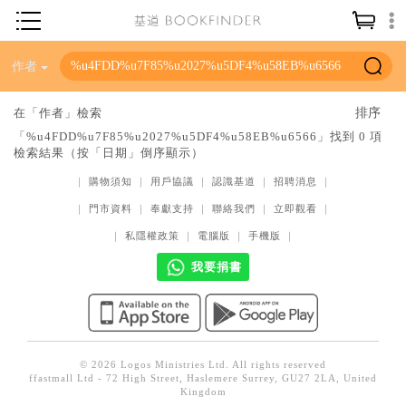
神學／教義
作者
讀經／研經
在「作者」檢索
聖經
「%u4FDD%u7F85%u2027%u5DF4%u58EB%u6566」找到 0 項
檢索結果（按「日期」倒序顯示）
信仰入門
｜
購物須知
｜
用戶協議
｜
認識基道
｜
招聘消息
｜
教會歷史
｜
門市資料
｜
奉獻支持
｜
聯絡我們
｜
立即觀看
｜
靈修／禱告
｜
私隱權政策
｜
電腦版
｜
手機版
｜
信徒生活
我要捐書
教會事工
分齡牧養
社會／倫理
© 2026 Logos Ministries Ltd. All rights reserved
ffastmall Ltd - 72 High Street, Haslemere Surrey, GU27 2LA, United
哲學／宗教比較
Kingdom