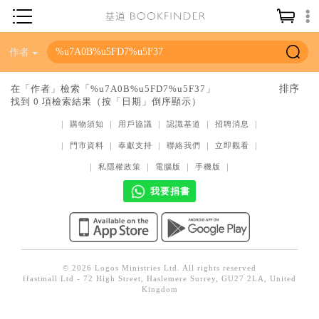
神學／教義
作者
讀經／研經
在「作者」檢索「%u7A0B%u5FD7%u5F37」
找到 0 項檢索結果（按「日期」倒序顯示）
聖經
｜
購物須知
｜
用戶協議
｜
認識基道
｜
招聘消息
｜
信仰入門
｜
門市資料
｜
奉獻支持
｜
聯絡我們
｜
立即觀看
｜
教會歷史
｜
私隱權政策
｜
電腦版
｜
手機版
｜
靈修／禱告
我要捐書
信徒生活
教會事工
分齡牧養
© 2026 Logos Ministries Ltd. All rights reserved
ffastmall Ltd - 72 High Street, Haslemere Surrey, GU27 2LA, United
社會／倫理
Kingdom
哲學／宗教比較