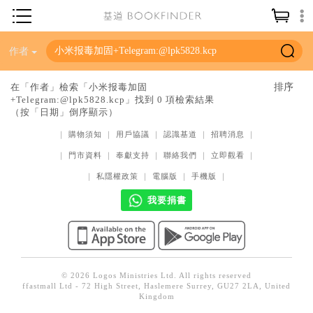
神學／教義
作者
讀經／研經
在「作者」檢索「小米报毒加固
+Telegram:@lpk5828.kcp」找到 0 項檢索結果
聖經
（按「日期」倒序顯示）
信仰入門
｜
購物須知
｜
用戶協議
｜
認識基道
｜
招聘消息
｜
教會歷史
｜
門市資料
｜
奉獻支持
｜
聯絡我們
｜
立即觀看
｜
靈修／禱告
｜
私隱權政策
｜
電腦版
｜
手機版
｜
我要捐書
信徒生活
教會事工
分齡牧養
社會／倫理
© 2026 Logos Ministries Ltd. All rights reserved
ffastmall Ltd - 72 High Street, Haslemere Surrey, GU27 2LA, United
Kingdom
哲學／宗教比較