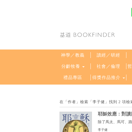
神學／教義
讀經／研經
分齡牧養
社會／倫理
禮品專區
得獎作品推介
在「作者」檢索「李子健」找到 2 項
耶穌效應：對讀
除了馬太、馬可、路
李子健