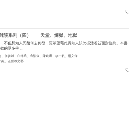
對談系列（四）——天堂、煉獄、地獄
界，不但想知人死後何去何從，更希望藉此得知人該怎樣活着並面對臨終。本書
的眾多學 ...
河、何善斌、白德培、袁浩俊、陳曉琪、李一帆、楊文傑
小組、基督教文藝