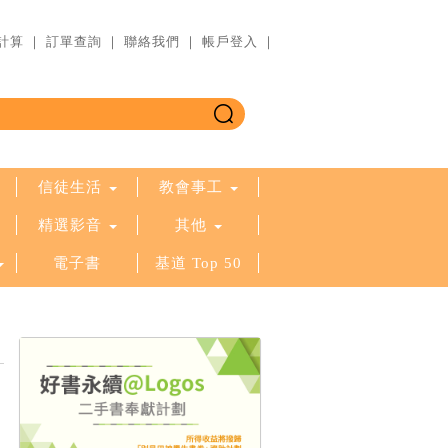
計算
｜
訂單查詢
｜
聯絡我們
｜
帳戶登入
｜
信徒生活
教會事工
精選影音
其他
電子書
基道 Top 50