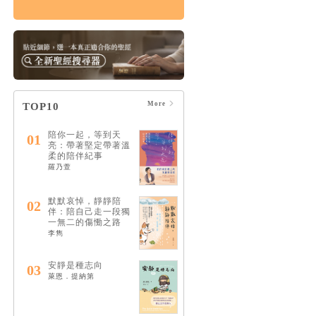
痛苦的上帝：楊腓力
的苦難神學
HK$164
$173
More
TOP10
陪你一起，等到天
01
亮：帶著堅定帶著溫
柔的陪伴紀事
羅乃萱
默默哀悼，靜靜陪
02
伴：陪自己走一段獨
一無二的傷慟之路
李雋
安靜是種志向
03
萊恩．提納第