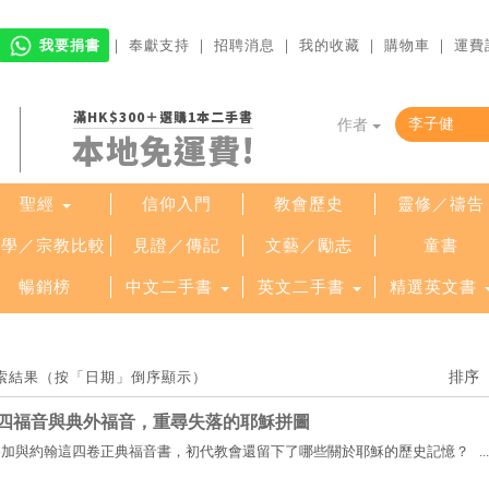
我要捐書
｜
奉獻支持
｜
招聘消息
｜
我的收藏
｜
購物車
｜
運費
滿HK$300＋選購1本二手書
作者
本地免運費!
聖經
信仰入門
教會歷史
靈修／禱告
哲學／宗教比較
見證／傳記
文藝／勵志
童書
暢銷榜
中文二手書
英文二手書
精選英文書
檢索結果（按「日期」倒序顯示）
四福音與典外福音，重尋失落的耶穌拼圖
加與約翰這四卷正典福音書，初代教會還留下了哪些關於耶穌的歷史記憶？ ...