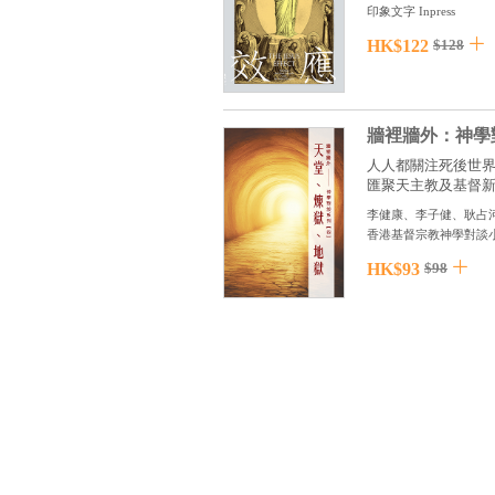
印象文字 Inpress
HK$122
$128
牆裡牆外：神學
人人都關注死後世
匯聚天主教及基督新教
李健康、李子健、耿占
香港基督宗教神學對談
HK$93
$98