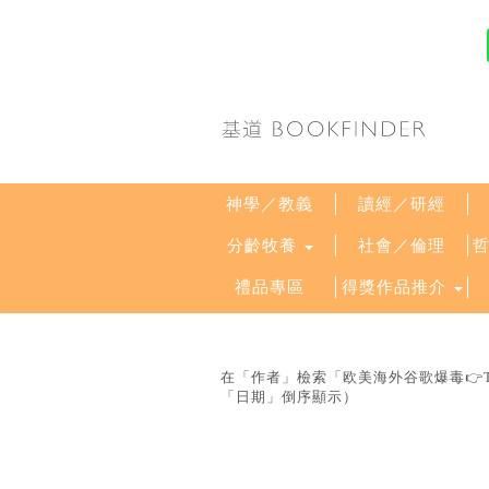
神學／教義
讀經／研經
分齡牧養
社會／倫理
禮品專區
得獎作品推介
在「作者」檢索「欧美海外谷歌爆毒👉Teleg
「日期」倒序顯示）