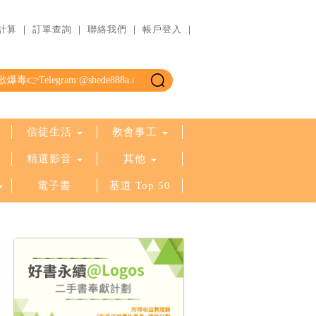
計算
｜
訂單查詢
｜
聯絡我們
｜
帳戶登入
｜
信徒生活
教會事工
精選影音
其他
電子書
基道 Top 50