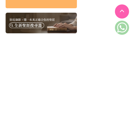
患難中的30個禱告：
與楊腓力一起學習陪
伴受苦者
HK$96
$101
More
TOP10
陪你一起，等到天
01
亮：帶著堅定帶著溫
柔的陪伴紀事
羅乃萱
默默哀悼，靜靜陪
02
伴：陪自己走一段獨
一無二的傷慟之路
李雋
安靜是種志向
03
萊恩．提納第