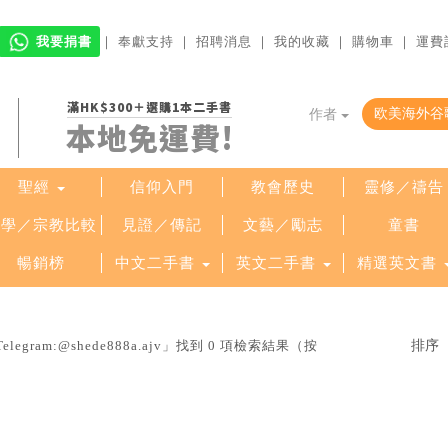
我要捐書
｜
奉獻支持
｜
招聘消息
｜
我的收藏
｜
購物車
｜
運費
滿HK$300＋選購1本二手書
作者
本地免運費!
聖經
信仰入門
教會歷史
靈修／禱告
哲學／宗教比較
見證／傳記
文藝／勵志
童書
暢銷榜
中文二手書
英文二手書
精選英文書
ram:@shede888a.ajv」找到 0 項檢索結果（按