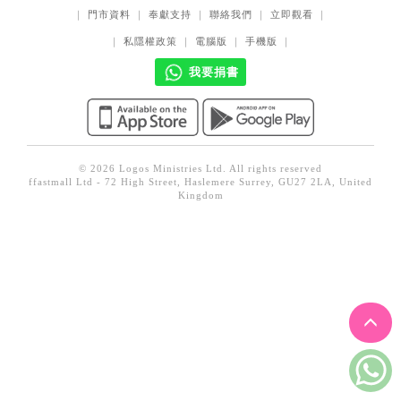
｜
門市資料
｜
奉獻支持
｜
聯絡我們
｜
立即觀看
｜
見證／傳記
｜
私隱權政策
｜
電腦版
｜
手機版
｜
文藝／勵志
我要捐書
童書
精選影音
其他
© 2026 Logos Ministries Ltd. All rights reserved
禮品專區
ffastmall Ltd - 72 High Street, Haslemere Surrey, GU27 2LA, United
Kingdom
得獎作品推介
暢銷榜
中文二手書
英文二手書
精選英文書
電子書