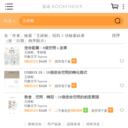
神學／教義
作者
讀經／研經
在「作者」檢索「王緯彬」找到 3 項檢索結果
（按「日期」倒序顯示）
聖經
使命藍圖：8個空間 x 故事
信仰入門
王緯彬、李林風
印象文字 Inpress
教會歷史
HK$114
$120
購買電子書
靈修／禱告
UNBOX 19：19個使命空間的轉化模式
王緯彬
印象文字 Inpress
信徒生活
HK$114
$120
購買電子書
教會事工
教會．空間．轉型：24個使命空間的創意實踐
王緯彬
分齡牧養
印象文字 Inpress
HK$114
$120
HK$60
二手書低至
購買電子書
社會／倫理
哲學／宗教比較
｜
購物須知
｜
用戶協議
｜
認識基道
｜
招聘消息
｜