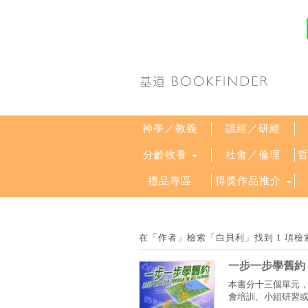
神學／教義
讀經／研經
分齡牧養
社會／倫理
禮品專區
得獎作品推介
在「作者」檢索「白貝利」找到 1 項
一步一步學舊約
本書分十三個單元
會培訓、小組研習