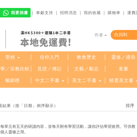
我要捐書
｜
奉獻支持
｜
招聘消息
｜
我的收藏
｜
購物車
｜
運費
滿HK$300＋選購1本二手書
作者
本地免運費!
聖經
信仰入門
教會歷史
靈修／禱告
哲學／宗教比較
見證／傳記
文藝／勵志
童書
暢銷榜
中文二手書
英文二手書
精選英文書
檢索結果（按「日期」倒序顯示）
，每單元有五天的研讀內容，並每天附有學習活動，讓你評估學習效用。可供教
或個人靈修之用。