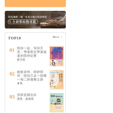
傷痛紀事：與失去共
存的日子，在終末期
盼之下
HK$131
$138
More
TOP10
陪你一起，等到天
01
亮：帶著堅定帶著溫
柔的陪伴紀事
羅乃萱
默默哀悼，靜靜陪
02
伴：陪自己走一段獨
一無二的傷慟之路
李雋
安靜是種志向
03
萊恩．提納第