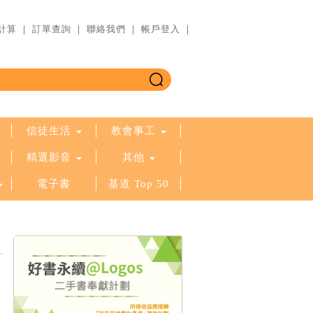
計算
｜
訂單查詢
｜
聯絡我們
｜
帳戶登入
｜
信徒生活
教會事工
精選影音
其他
電子書
基道 Top 50