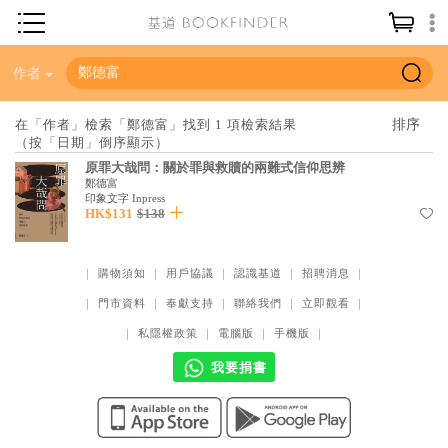
神學／教義
作者
讀經／研經
在「作者」檢索「鄭德富」找到 1 項檢索結果
（按「日期」倒序顯示）
聖經
原罪大哉問：關於罪與救贖的兩難式信仰思辨
信仰入門
鄭德富
印象文字 Inpress
HK$131
$138
教會歷史
靈修／禱告
｜
購物須知
｜
用戶協議
｜
認識基道
｜
招聘消息
｜
信徒生活
｜
門市資料
｜
奉獻支持
｜
聯絡我們
｜
立即觀看
｜
教會事工
｜
私隱權政策
｜
電腦版
｜
手機版
｜
分齡牧養
我要捐書
社會／倫理
哲學／宗教比較