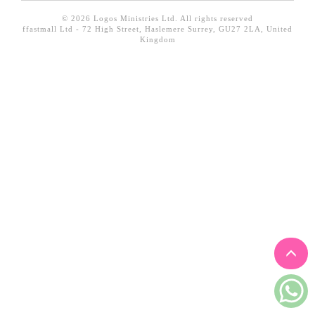
見證／傳記
© 2026 Logos Ministries Ltd. All rights reserved
ffastmall Ltd - 72 High Street, Haslemere Surrey, GU27 2LA, United
文藝／勵志
Kingdom
童書
精選影音
其他
禮品專區
得獎作品推介
暢銷榜
中文二手書
英文二手書
精選英文書
電子書