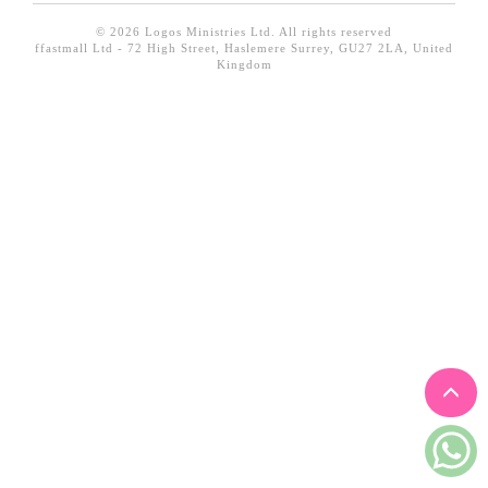
見證／傳記
© 2026 Logos Ministries Ltd. All rights reserved
ffastmall Ltd - 72 High Street, Haslemere Surrey, GU27 2LA, United
文藝／勵志
Kingdom
童書
精選影音
其他
禮品專區
得獎作品推介
暢銷榜
中文二手書
英文二手書
精選英文書
電子書