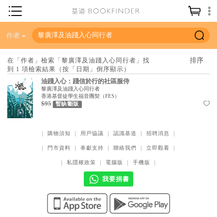
神學／教義
作者
讀經／研經
在「作者」檢索「黎廣澤及油踐入心同行者」找
到 1 項檢索結果（按「日期」倒序顯示）
聖經
油踐入心：踐信於行的社區服侍
信仰入門
黎廣澤及油踐入心同行者
香港基督徒學生福音團契（FES）
$95
教會歷史
暫缺/斷版
靈修／禱告
｜
購物須知
｜
用戶協議
｜
認識基道
｜
招聘消息
｜
信徒生活
｜
門市資料
｜
奉獻支持
｜
聯絡我們
｜
立即觀看
｜
教會事工
｜
私隱權政策
｜
電腦版
｜
手機版
｜
分齡牧養
我要捐書
社會／倫理
哲學／宗教比較