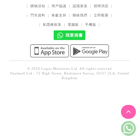
見證／傳記
｜
購物須知
｜
用戶協議
｜
認識基道
｜
招聘消息
｜
｜
門市資料
｜
奉獻支持
｜
聯絡我們
｜
立即觀看
｜
文藝／勵志
｜
私隱權政策
｜
電腦版
｜
手機版
｜
童書
我要捐書
精選影音
其他
禮品專區
© 2026 Logos Ministries Ltd. All rights reserved
得獎作品推介
ffastmall Ltd - 72 High Street, Haslemere Surrey, GU27 2LA, United
Kingdom
暢銷榜
中文二手書
英文二手書
精選英文書
電子書