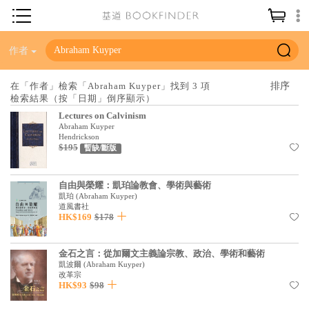
神學／教義
作者
讀經／研經
在「作者」檢索「Abraham Kuyper」找到 3 項
檢索結果（按「日期」倒序顯示）
聖經
Lectures on Calvinism
信仰入門
Abraham Kuyper
Hendrickson
$195
教會歷史
暫缺/斷版
靈修／禱告
自由與榮耀：凱珀論教會、學術與藝術
凱珀
(
Abraham Kuyper
)
信徒生活
道風書社
HK$169
$178
教會事工
分齡牧養
金石之言：從加爾文主義論宗教、政治、學術和藝術
凱波爾
(
Abraham Kuyper
)
社會／倫理
改革宗
HK$93
$98
哲學／宗教比較