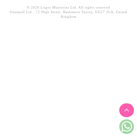
見證／傳記
© 2026 Logos Ministries Ltd. All rights reserved
ffastmall Ltd - 72 High Street, Haslemere Surrey, GU27 2LA, United
文藝／勵志
Kingdom
童書
精選影音
其他
禮品專區
得獎作品推介
暢銷榜
中文二手書
英文二手書
精選英文書
電子書