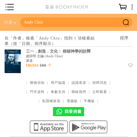
神學／教義
作者
讀經／研經
在「作者」檢索「Andy Chiu」找到 1 項檢索結
果（按「日期」倒序顯示）
聖經
三一．創造．文化： 根頓神學的詮釋
信仰入門
趙崇明 主編
(
Andy Chiu
)
基道
HK$84
$88
教會歷史
靈修／禱告
｜
購物須知
｜
用戶協議
｜
認識基道
｜
招聘消息
｜
信徒生活
｜
門市資料
｜
奉獻支持
｜
聯絡我們
｜
立即觀看
｜
教會事工
｜
私隱權政策
｜
電腦版
｜
手機版
｜
分齡牧養
我要捐書
社會／倫理
哲學／宗教比較