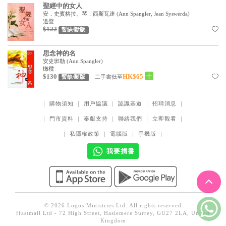
聖經中的女人
見證／傳記
安．史賓格拉、琴．西斯瓦達
(
Ann Spangler, Jean Syswerda
)
道聲
文藝／勵志
$122
暫缺/斷版
童書
思念神的名
安史班勒
(
Ann Spangler
)
精選影音
橄欖
$130
HK$65
二手書低至
暫缺/斷版
其他
禮品專區
｜
購物須知
｜
用戶協議
｜
認識基道
｜
招聘消息
｜
得獎作品推介
｜
門市資料
｜
奉獻支持
｜
聯絡我們
｜
立即觀看
｜
｜
私隱權政策
｜
電腦版
｜
手機版
｜
暢銷榜
我要捐書
中文二手書
英文二手書
精選英文書
© 2026 Logos Ministries Ltd. All rights reserved
電子書
ffastmall Ltd - 72 High Street, Haslemere Surrey, GU27 2LA, United
Kingdom