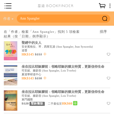
神學／教義
作者
讀經／研經
在「作者」檢索「Ann Spangler」找到 5 項檢索
結果（按「日期」倒序顯示）
聖經
聖經中的女人
信仰入門
安史賓格拉、琴．西斯瓦達
(
Ann Spangler; Jean Syswerda
)
道聲
HK$145
$153
教會歷史
靈修／禱告
坐在拉比耶穌腳前：領略耶穌的猶太特質，更新信仰生命
司安妮、滕蔚蓓
(
Ann Spangler, Lois Tverbe
)
信徒生活
夏達華研道中心
HK$143
$150
教會事工
分齡牧養
坐在拉比耶穌腳前：領略耶穌的猶太特質，更新信仰生命
司安妮、滕蔚蓓
(
Ann Spangler, Lois Tverbe
)
東門國際
社會／倫理
$120
HK$60
二手書低至
暫缺/斷版
哲學／宗教比較