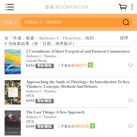
神學／教義
作者
讀經／研經
在「作者」檢索「Anthony C. Thiselton」找到
8 項檢索結果（按「日期」倒序顯示）
聖經
2 Corinthians: A Short Exegetical and Pastoral Commentary
信仰入門
Anthony C. Thiselton
Cascade Books
$252
HK$75
教會歷史
二手書低至
暫缺/斷版
靈修／禱告
Approaching the Study of Theology: An Introduction To Key
Thinkers, Concepts, Methods And Debates
信徒生活
Anthony C. Thiselton
SPCK
教會事工
$195
暫缺/斷版
分齡牧養
The Last Things: A New Approach
Anthony C. Thiselton
社會／倫理
SPCK
$240
HK$120
二手書低至
暫缺/斷版
哲學／宗教比較