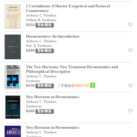
見證／傳記
1 Corinthians: A Shorter Exegetical and Pastoral
Commentary
Anthony C. Thiselton
文藝／勵志
William B. Eerdmans
$252
暫缺/斷版
童書
Hermeneutics: An Introduction
精選影音
Anthony C. Thiselton
Wm. B. Eerdmans
其他
$439
暫缺/斷版
禮品專區
The Two Horizons: New Testament Hermeneutics and
Philosophical Description
得獎作品推介
Anthony C. Thiselton
Eerdmans
暢銷榜
$378
HK$150
二手書低至
暫缺/斷版
中文二手書
New Horizons in Hermeneutics
Anthony C. Thiselton
英文二手書
Zondervan
$269
暫缺/斷版
精選英文書
電子書
New Horizons in Hermeneutics
Anthony C. Thiselton
Zondervan