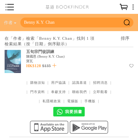
神學／教義
作者
讀經／研經
在「作者」檢索「Benny K.Y. Chan」找到 1 項
檢索結果（按「日期」倒序顯示）
聖經
五旬宗門徒訓練
信仰入門
陳國恩
(
Benny K.Y. Chan
)
寶瓦
HK$128
$135
教會歷史
靈修／禱告
｜
購物須知
｜
用戶協議
｜
認識基道
｜
招聘消息
｜
信徒生活
｜
門市資料
｜
奉獻支持
｜
聯絡我們
｜
立即觀看
｜
教會事工
｜
私隱權政策
｜
電腦版
｜
手機版
｜
分齡牧養
我要捐書
社會／倫理
哲學／宗教比較