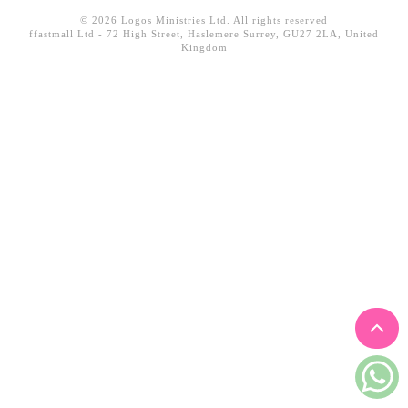
見證／傳記
© 2026 Logos Ministries Ltd. All rights reserved
ffastmall Ltd - 72 High Street, Haslemere Surrey, GU27 2LA, United
Kingdom
文藝／勵志
童書
精選影音
其他
禮品專區
得獎作品推介
暢銷榜
中文二手書
英文二手書
精選英文書
電子書