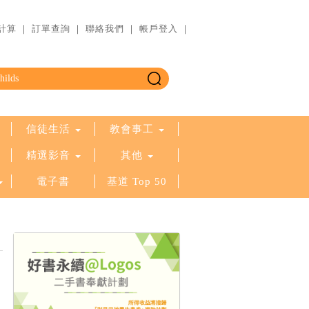
計算
｜
訂單查詢
｜
聯絡我們
｜
帳戶登入
｜
信徒生活
教會事工
精選影音
其他
電子書
基道 Top 50