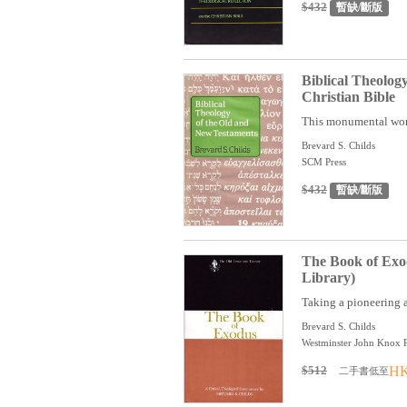
$432
暫缺/斷版
Biblical Theolog
Christian Bible
This monumental work 
Brevard S. Childs
SCM Press
$432
暫缺/斷版
The Book of Exo
Library)
Taking a pioneering 
Brevard S. Childs
Westminster John Knox P
$512
HK
二手書低至