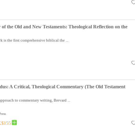
y of the Old and New Testaments: Theological Reflection on the
is the first comprehensive biblical the ...
dus: A Critical, Theological Commentary (The Old Testament
approach to commentary writing, Brevard ...
ress
$155