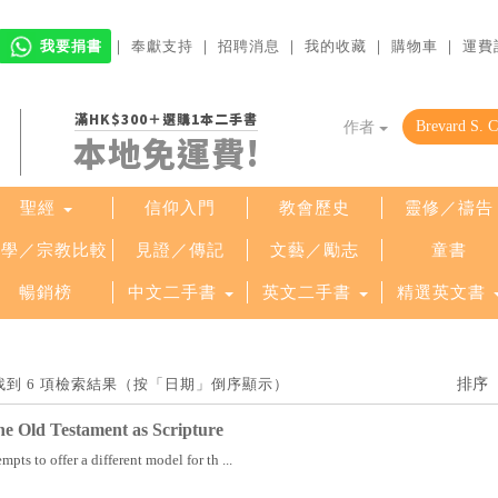
我要捐書
｜
奉獻支持
｜
招聘消息
｜
我的收藏
｜
購物車
｜
運費
滿HK$300＋選購1本二手書
作者
本地免運費!
聖經
信仰入門
教會歷史
靈修／禱告
哲學／宗教比較
見證／傳記
文藝／勵志
童書
暢銷榜
中文二手書
英文二手書
精選英文書
lds」找到 6 項檢索結果（按「日期」倒序顯示）
the Old Testament as Scripture
mpts to offer a different model for th ...