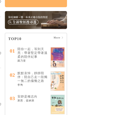
傷痛，如何治癒：上
帝的治癒恩典，能修
復破碎的關係，醫治
悲痛絕望的心
HK$124
$130
More
TOP10
陪你一起，等到天
01
亮：帶著堅定帶著溫
柔的陪伴紀事
羅乃萱
默默哀悼，靜靜陪
02
伴：陪自己走一段獨
一無二的傷慟之路
李雋
安靜是種志向
03
萊恩．提納第