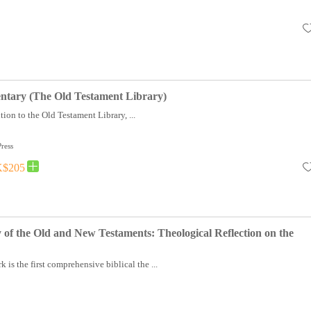
ntary (The Old Testament Library)
tion to the Old Testament Library, ...
ress
$205
y of the Old and New Testaments: Theological Reflection on the
is the first comprehensive biblical the ...