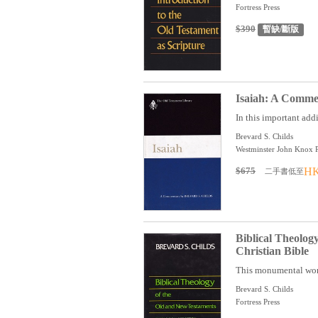
Fortress Press
$390
暫缺/斷版
Isaiah: A Comme
In this important addi
Brevard S. Childs
Westminster John Knox P
$675
HK
二手書低至
Biblical Theolog
Christian Bible
This monumental work 
Brevard S. Childs
Fortress Press