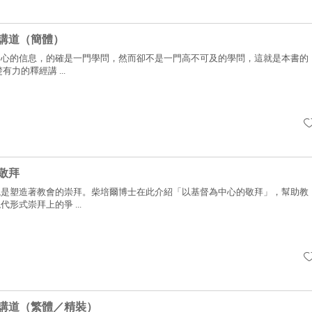
講道（簡體）
中心的信息，的確是一門學問，然而卻不是一門高不可及的學問，這就是本書的
力的釋經講 ...
敬拜
總是塑造著教會的崇拜。柴培爾博士在此介紹「以基督為中心的敬拜」，幫助教
形式崇拜上的爭 ...
講道（繁體／精裝）