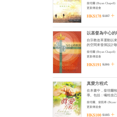
柴培爾
(
Bryan Chapell
)
更新傳道會
HK$178
$187
以基督為中心的
自宗教改革運動以
的空間來發揮設計敬拜
柴培爾
(
Bryan Chapell
)
更新傳道會
HK$191
$201
真愛方程式
在本書中，柴培爾
導。包括：犧牲捨己之
柴培爾、柴凱希
(
Bryan 
更新傳道會
HK$100
$105