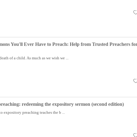
ons You'll Ever Have to Preach: Help from Trusted Preachers fo
death of a child. As much as we wish we ...
preaching: redeeming the expository sermon (second edition)
o expository preaching teaches the b ...