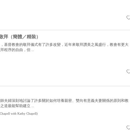
敬拜（簡體／精裝）
來，基督教會的敬拜儀式有了許多改變，近年來敬拜讚美之風盛行，教會有更大
程序的自由，但 ...
牧師夫婦深刻地討論了許多關於如何培養親密、雙向有意義夫妻關係的原則和教
道最能幫助建立 ...
Chapell with Kathy Chapell
)