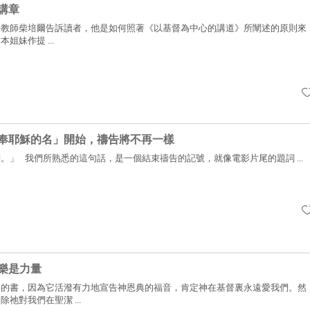
講章
兼教師柴培爾告訴讀者，他是如何照著《以基督為中心的講道》所闡述的原則來
姐妹作提 ...
奉耶穌的名」開始，禱告將不再一樣
。」 我們所熟悉的這句話，是一個結束禱告的記號，就像電影片尾的題詞 ...
樂是力量
樂的書，因為它活潑有力地宣告神恩典的福音，肯定神在基督裏永遠愛我們。然
祂對我們在聖潔 ...