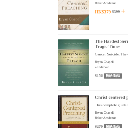
Baker Academic
HK$379
$399
The Hardest Serm
Tragic Times
Cancer. Suicide. The 
Bryan Chapell
Zondervan
$156
暫缺/斷版
Christ-centered 
This complete guide t
Bryan Chapell
Baker Academic
$270
暫缺/斷版