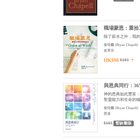
職場蒙恩：重拾
除了薪水之外，我的
柴培爾
(
Bryan Chapell
)
改革宗
HK$98
$103
與恩典同行：3
神的恩典如此豐富
聖靈能力和生命的糧，
柴培爾
(
Bryan Chapell
)
恩道
$165
暫缺/斷版