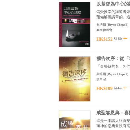
以基督為中心的
備受推崇的講道者
預備解經講章的。這本
柴培爾
(
Bryan Chapell
)
麥種傳道會
HK$152
$160
禱告次序：從「
「奉耶穌的名，阿們
柴培爾
(
Bryan Chapell
)
改革宗
HK$109
$115
成聖靠恩典：喜
這是一本讓人很喜
而神的恩典並沒有消除