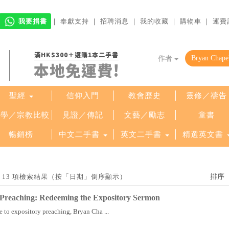
我要捐書
｜
奉獻支持
｜
招聘消息
｜
我的收藏
｜
購物車
｜
運費
滿HK$300＋選購1本二手書
作者
本地免運費!
聖經
信仰入門
教會歷史
靈修／禱告
哲學／宗教比較
見證／傳記
文藝／勵志
童書
暢銷榜
中文二手書
英文二手書
精選英文書
」找到 13 項檢索結果（按「日期」倒序顯示）
 Preaching: Redeeming the Expository Sermon
e to expository preaching, Bryan Cha ...