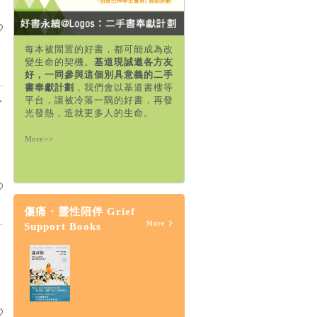
每本被閒置的好書，都可能成為改
變生命的契機。
基道現誠邀各方友
好，一同參與這個別具意義的二手
書奉獻計劃
，我們會以基道書樓等
平台，讓被冷落一隅的好書，再發
r
光發熱，造就更多人的生命。
More>>
傷痛・靈性陪伴 Grief
More
Support Books