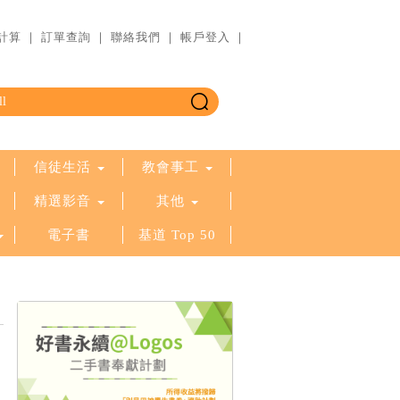
計算
｜
訂單查詢
｜
聯絡我們
｜
帳戶登入
｜
信徒生活
教會事工
精選影音
其他
電子書
基道 Top 50