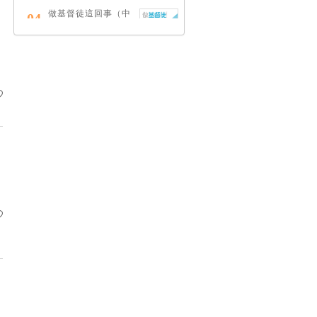
做基督徒這回事（中
04
英對照）
蔡頌輝
慢，是祂故意的
05
艾倫．法德林
耶穌效應：對讀四福
06
音與典外福音，重尋
失落的耶穌拼圖
李子健
笑忘書：一位神學院
07
老師患癌後經歷的淚
與愛
梁國強
舊約聖經神學（卷
08
下）：著作聖卷
李思敬