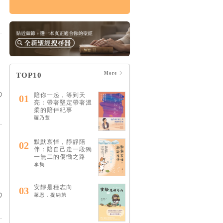
論哀傷：帶領你走向
療癒的情緒、靈性與
心理旅程（20週年經
典新譯版）
HK$160
$168
More
TOP10
陪你一起，等到天
01
亮：帶著堅定帶著溫
柔的陪伴紀事
羅乃萱
默默哀悼，靜靜陪
02
伴：陪自己走一段獨
一無二的傷慟之路
李雋
安靜是種志向
03
萊恩．提納第