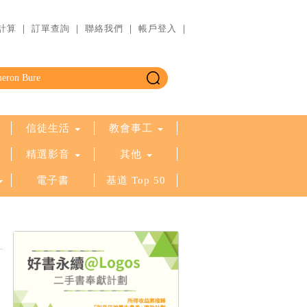
計算
｜
訂單查詢
｜
聯絡我們
｜
帳戶登入
｜
信徒生活
教會事工
精選影音
其他
電子書
基道 Top 50