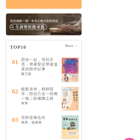
痛苦的上帝：楊腓力
的苦難神學
HK$164
$173
More
TOP10
陪你一起，等到天
01
亮：帶著堅定帶著溫
柔的陪伴紀事
羅乃萱
默默哀悼，靜靜陪
02
伴：陪自己走一段獨
一無二的傷慟之路
李雋
安靜是種志向
03
萊恩．提納第