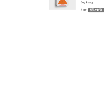
DaySpring
$109
暫缺/斷版