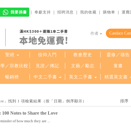
我要捐書
｜
奉獻支持
｜
招聘消息
｜
我的收藏
｜
購物車
｜
運費
滿HK$300＋選購1本二手書
作者
本地免運費!
聖經
信仰入門
教會歷史
靈修／禱告
哲學／宗教比較
見證／傳記
文藝／勵志
童書
暢銷榜
中文二手書
英文二手書
精選英文書
n Bure」找到 1 項檢索結果（按「日期」倒序顯示）
: 100 Notes to Share the Love
minder of how much they are ...