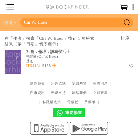
神學／教義
作者
讀經／研經
在「作者」檢索「Chi W. Huen」找到 1 項檢索
結果（按「日期」倒序顯示）
聖經
社會．倫理：讀寫侯活士
信仰入門
禤智偉
(
Chi W. Huen
)
基道
HK$131
$138
教會歷史
靈修／禱告
｜
購物須知
｜
用戶協議
｜
認識基道
｜
招聘消息
｜
信徒生活
｜
門市資料
｜
奉獻支持
｜
聯絡我們
｜
立即觀看
｜
教會事工
｜
私隱權政策
｜
電腦版
｜
手機版
｜
分齡牧養
我要捐書
社會／倫理
哲學／宗教比較