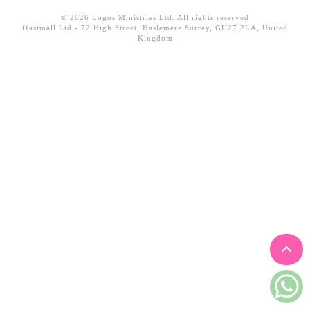
見證／傳記
© 2026 Logos Ministries Ltd. All rights reserved
ffastmall Ltd - 72 High Street, Haslemere Surrey, GU27 2LA, United
文藝／勵志
Kingdom
童書
精選影音
其他
禮品專區
得獎作品推介
暢銷榜
中文二手書
英文二手書
精選英文書
電子書