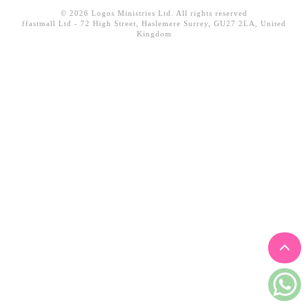
見證／傳記
© 2026 Logos Ministries Ltd. All rights reserved
ffastmall Ltd - 72 High Street, Haslemere Surrey, GU27 2LA, United
Kingdom
文藝／勵志
童書
精選影音
其他
禮品專區
得獎作品推介
暢銷榜
中文二手書
英文二手書
精選英文書
電子書