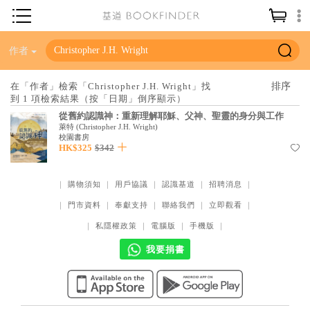
神學／教義
作者
讀經／研經
在「作者」檢索「Christopher J.H. Wright」找
到 1 項檢索結果（按「日期」倒序顯示）
聖經
從舊約認識神：重新理解耶穌、父神、聖靈的身分與工作
信仰入門
萊特
(
Christopher J.H. Wright
)
校園書房
HK$325
$342
教會歷史
靈修／禱告
｜
購物須知
｜
用戶協議
｜
認識基道
｜
招聘消息
｜
信徒生活
｜
門市資料
｜
奉獻支持
｜
聯絡我們
｜
立即觀看
｜
教會事工
｜
私隱權政策
｜
電腦版
｜
手機版
｜
分齡牧養
我要捐書
社會／倫理
哲學／宗教比較