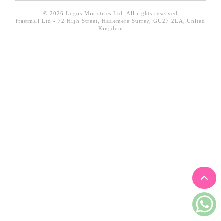
見證／傳記
© 2026 Logos Ministries Ltd. All rights reserved
ffastmall Ltd - 72 High Street, Haslemere Surrey, GU27 2LA, United
文藝／勵志
Kingdom
童書
精選影音
其他
禮品專區
得獎作品推介
暢銷榜
中文二手書
英文二手書
精選英文書
電子書