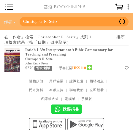
神學／教義
作者
讀經／研經
在「作者」檢索「Christopher R. Seitz」找到 1
項檢索結果（按「日期」倒序顯示）
聖經
Isaiah 1-39: Interpretation: A Bible Commentary for
信仰入門
Teaching and Preaching
Christopher R. Seitz
教會歷史
John Knox Press
$270
HK$110
二手書低至
暫缺/斷版
靈修／禱告
｜
購物須知
｜
用戶協議
｜
認識基道
｜
招聘消息
｜
信徒生活
｜
門市資料
｜
奉獻支持
｜
聯絡我們
｜
立即觀看
｜
教會事工
｜
私隱權政策
｜
電腦版
｜
手機版
｜
分齡牧養
我要捐書
社會／倫理
哲學／宗教比較