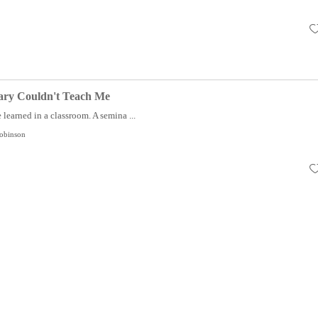
ary Couldn't Teach Me
 learned in a classroom. A semina ...
Robinson