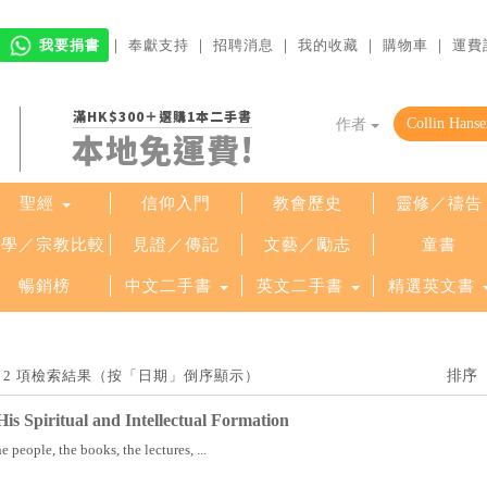
我要捐書
｜
奉獻支持
｜
招聘消息
｜
我的收藏
｜
購物車
｜
運費
滿HK$300＋選購1本二手書
作者
本地免運費!
聖經
信仰入門
教會歷史
靈修／禱告
哲學／宗教比較
見證／傳記
文藝／勵志
童書
暢銷榜
中文二手書
英文二手書
精選英文書
」找到 2 項檢索結果（按「日期」倒序顯示）
is Spiritual and Intellectual Formation
e people, the books, the lectures, ...