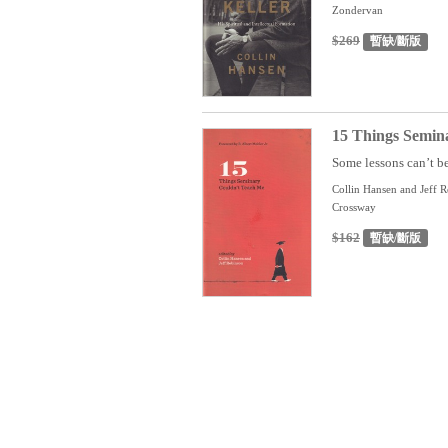
Zondervan
$269
暫缺/斷版
15 Things Semin
Some lessons can’t be
Collin Hansen and Jeff 
Crossway
$162
暫缺/斷版