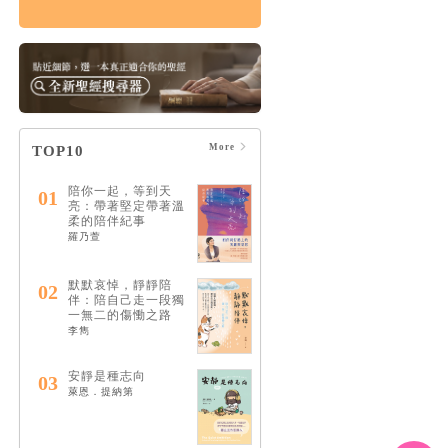
傷痛紀事：與失去共
存的日子，在終末期
盼之下
HK$131
$138
More
TOP10
陪你一起，等到天
01
亮：帶著堅定帶著溫
柔的陪伴紀事
羅乃萱
默默哀悼，靜靜陪
02
伴：陪自己走一段獨
一無二的傷慟之路
李雋
安靜是種志向
03
萊恩．提納第