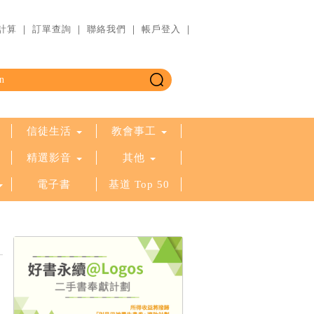
計算
｜
訂單查詢
｜
聯絡我們
｜
帳戶登入
｜
信徒生活
教會事工
精選影音
其他
電子書
基道 Top 50