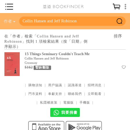
神學／教義
作者
讀經／研經
在「作者」檢索「Collin Hansen and Jeff
Robinson」找到 1 項檢索結果（按「日期」倒
聖經
序顯示）
信仰入門
15 Things Seminary Couldn't Teach Me
Collin Hansen and Jeff Robinson
教會歷史
Crossway
$162
暫缺/斷版
靈修／禱告
信徒生活
｜
購物須知
｜
用戶協議
｜
認識基道
｜
招聘消息
｜
教會事工
｜
門市資料
｜
奉獻支持
｜
聯絡我們
｜
立即觀看
｜
｜
私隱權政策
｜
電腦版
｜
手機版
｜
分齡牧養
我要捐書
社會／倫理
哲學／宗教比較