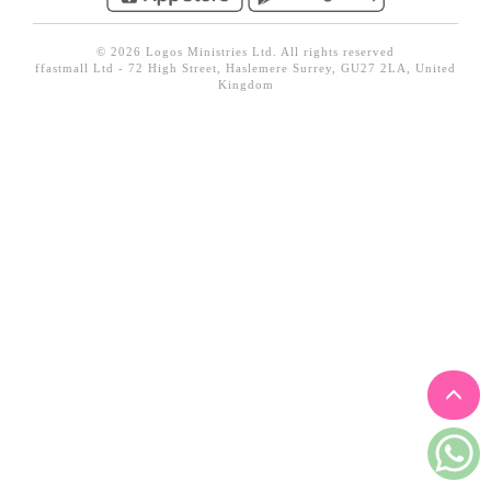
見證／傳記
© 2026 Logos Ministries Ltd. All rights reserved
文藝／勵志
ffastmall Ltd - 72 High Street, Haslemere Surrey, GU27 2LA, United
Kingdom
童書
精選影音
其他
禮品專區
得獎作品推介
暢銷榜
中文二手書
英文二手書
精選英文書
電子書