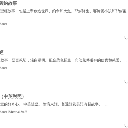
舊約故事
的聖經故事，包括上帝創造世界、約拿和大魚、耶穌降生、耶穌愛小孩和耶穌復
House
經
經故事，語言親切，淺白易明。配合柔色插畫，向幼兒傳遞神的信實和慈愛。 ..
House
（中英對照）
童的好奇心。 中英雙語。 附廣東話、普通話及英語有聲故事。 ...
ouse Editorial Staff