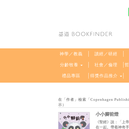
神學／教義
讀經／研經
分齡牧養
社會／倫理
禮品專區
得獎作品推介
在「作者」檢索「Copenhagen Publi
示）
小小腳前燈
《聖經》說：「上
在一起。帶着神奇手電