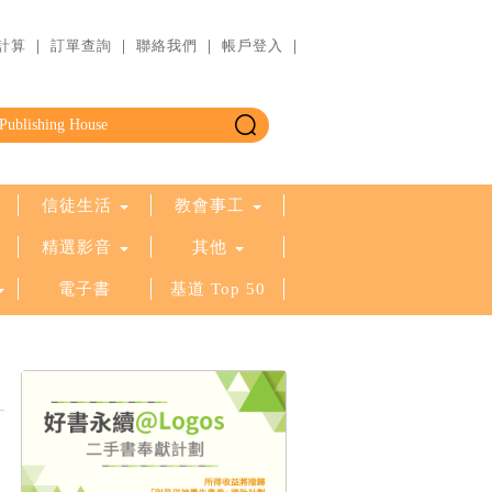
計算
｜
訂單查詢
｜
聯絡我們
｜
帳戶登入
｜
信徒生活
教會事工
精選影音
其他
電子書
基道 Top 50