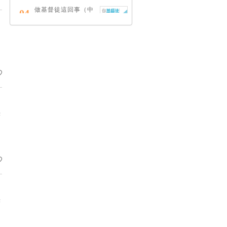
做基督徒這回事（中
04
英對照）
蔡頌輝
慢，是祂故意的
05
艾倫．法德林
耶穌效應：對讀四福
06
音與典外福音，重尋
快
失落的耶穌拼圖
李子健
笑忘書：一位神學院
07
老師患癌後經歷的淚
與愛
梁國強
快
舊約聖經神學（卷
08
下）：著作聖卷
李思敬