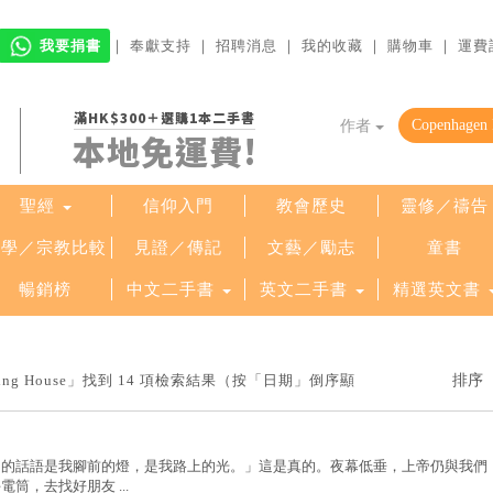
我要捐書
｜
奉獻支持
｜
招聘消息
｜
我的收藏
｜
購物車
｜
運費
滿HK$300＋選購1本二手書
作者
本地免運費!
聖經
信仰入門
教會歷史
靈修／禱告
哲學／宗教比較
見證／傳記
文藝／勵志
童書
暢銷榜
中文二手書
英文二手書
精選英文書
shing House」找到 14 項檢索結果（按「日期」倒序顯
帝的話語是我腳前的燈，是我路上的光。」這是真的。夜幕低垂，上帝仍與我們
筒，去找好朋友 ...