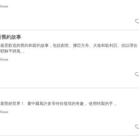
House
新舊約故事
中最受歡迎的舊約和新約故事，包括創世、挪亞方舟、大衞和歌利亞、但以理在
穌平靜風 ...
House
索聖經世界！ 書中藏着許多等待你發現的奇趣， 使用特製的手 ...
House