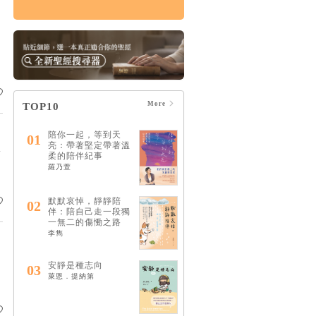
患難中的30個禱告：
與楊腓力一起學習陪
伴受苦者
HK$96
$101
More
TOP10
陪你一起，等到天
01
亮：帶著堅定帶著溫
.
柔的陪伴紀事
羅乃萱
默默哀悼，靜靜陪
02
伴：陪自己走一段獨
一無二的傷慟之路
李雋
安靜是種志向
03
萊恩．提納第