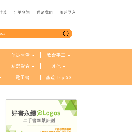
計算
｜
訂單查詢
｜
聯絡我們
｜
帳戶登入
｜
信徒生活
教會事工
精選影音
其他
電子書
基道 Top 50