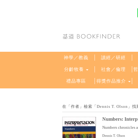
神學／教義
讀經／研經
分齡牧養
社會／倫理
禮品專區
得獎作品推介
在「作者」檢索「Dennis T. Olso
Numbers: Interp
Numbers chronicles a
Dennis T. Olson