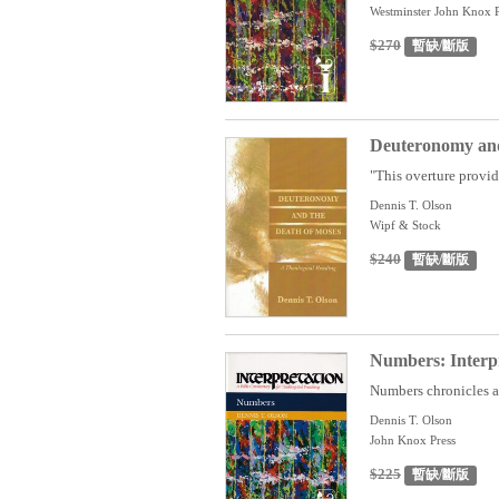
Westminster John Knox P
$270
暫缺/斷版
Deuteronomy and
"This overture provide
Dennis T. Olson
Wipf & Stock
$240
暫缺/斷版
Numbers: Interp
Numbers chronicles a
Dennis T. Olson
John Knox Press
$225
暫缺/斷版