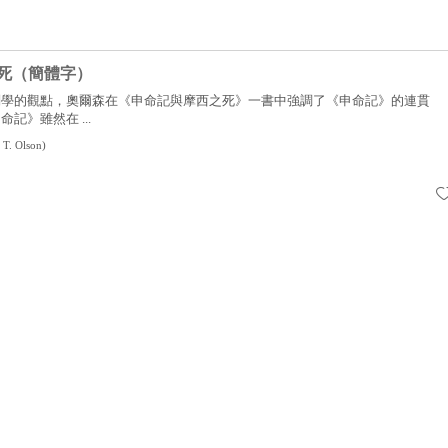
死（簡體字）
判學的觀點，奧爾森在《申命記與摩西之死》一書中強調了《申命記》的連貫
記》雖然在 ...
 T. Olson
)