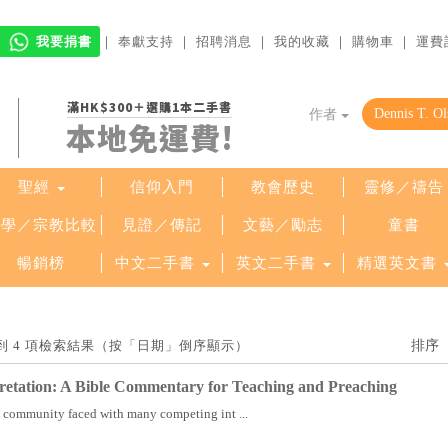
我要捐書
｜
奉獻支持
｜
招聘消息
｜
我的收藏
｜
購物車
｜
運費
滿HK$300＋選購1本二手書
作者
本地免運費!
聖經
信仰入門
教會歷史
靈修／禱告
哲學／宗教比較
見證／傳記
文藝／勵志
童書
暢銷榜
中文二手書
英文二手書
精選英文書
n」找到 4 項檢索結果（按「日期」倒序顯示）
retation: A Bible Commentary for Teaching and Preaching
 community faced with many competing int ...