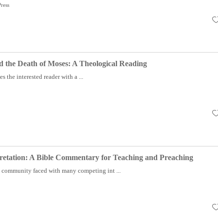
ress
 the Death of Moses: A Theological Reading
s the interested reader with a ...
retation: A Bible Commentary for Teaching and Preaching
 community faced with many competing int ...