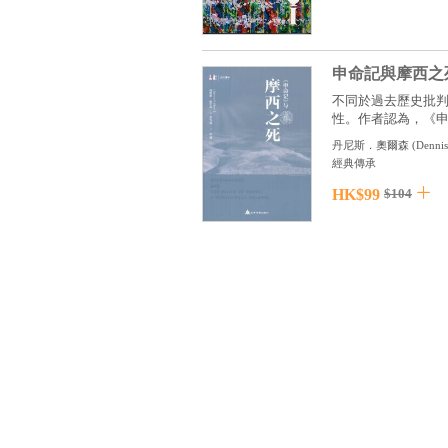
申命記與摩西之
不同於過去歷史批
性。作者認為，《申命
丹尼斯．奧爾森
(
Dennis
經典傳承
HK$99
$104