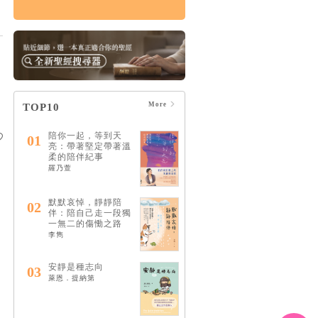
論哀傷：帶領你走向
療癒的情緒、靈性與
心理旅程（20週年經
典新譯版）
HK$160
$168
More
TOP10
陪你一起，等到天
01
亮：帶著堅定帶著溫
柔的陪伴紀事
羅乃萱
默默哀悼，靜靜陪
02
伴：陪自己走一段獨
一無二的傷慟之路
李雋
安靜是種志向
03
萊恩．提納第