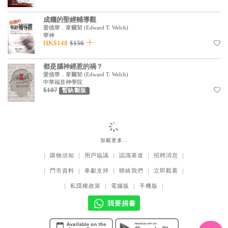
基道 Top 50
成癮的聖經輔導觀
愛德華．韋爾契
(
Edward T. Welch
)
華神
HK$148
$156
都是腦神經惹的禍？
愛德華．韋爾契
(
Edward T. Welch
)
中華福音神學院
$107
暫缺/斷版
加載更多…
｜
購物須知
｜
用戶協議
｜
認識基道
｜
招聘消息
｜
｜
門市資料
｜
奉獻支持
｜
聯絡我們
｜
立即觀看
｜
｜
私隱權政策
｜
電腦版
｜
手機版
｜
我要捐書