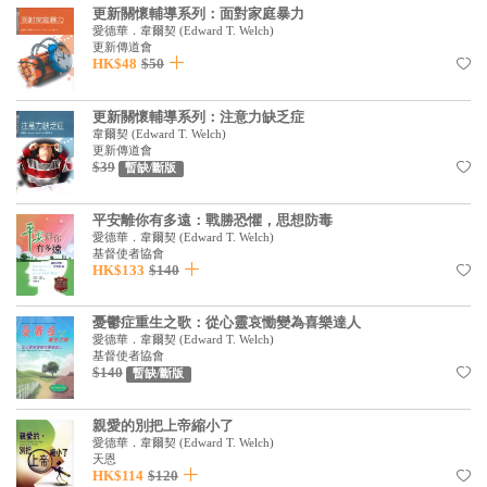
更新關懷輔導系列：面對家庭暴力
見證／傳記
愛德華．韋爾契
(
Edward T. Welch
)
更新傳道會
文藝／勵志
HK$48
$50
童書
更新關懷輔導系列：注意力缺乏症
韋爾契
(
Edward T. Welch
)
精選影音
更新傳道會
$39
暫缺/斷版
其他
禮品專區
平安離你有多遠：戰勝恐懼，思想防毒
愛德華．韋爾契
(
Edward T. Welch
)
得獎作品推介
基督使者協會
HK$133
$140
暢銷榜
憂鬱症重生之歌：從心靈哀慟變為喜樂達人
中文二手書
愛德華．韋爾契
(
Edward T. Welch
)
基督使者協會
英文二手書
$140
暫缺/斷版
精選英文書
親愛的別把上帝縮小了
愛德華．韋爾契
(
Edward T. Welch
)
電子書
天恩
HK$114
$120