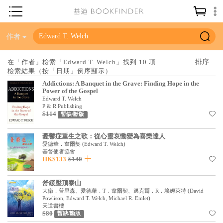
神學／教義
作者
讀經／研經
在「作者」檢索「Edward T. Welch」找到 10 項
檢索結果（按「日期」倒序顯示）
聖經
Addictions: A Banquet in the Grave: Finding Hope in the
信仰入門
Power of the Gospel
Edward T. Welch
教會歷史
P & R Publishing
$114
暫缺/斷版
靈修／禱告
憂鬱症重生之歌：從心靈哀慟變為喜樂達人
信徒生活
愛德華．韋爾契
(
Edward T. Welch
)
基督使者協會
HK$133
$140
教會事工
分齡牧養
舒緩壓頂泰山
大衛．普里森、愛德華．T．韋爾契、邁克爾．R．埃姆萊特
(
David
社會／倫理
Powlison, Edward T. Welch, Michael R. Emlet
)
天道書樓
$80
哲學／宗教比較
暫缺/斷版