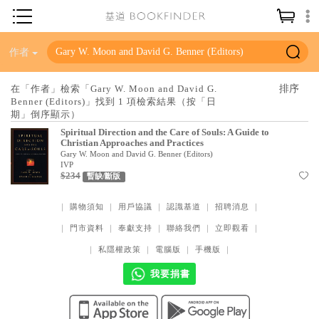
神學／教義
作者
讀經／研經
在「作者」檢索「Gary W. Moon and David G.
Benner (Editors)」找到 1 項檢索結果（按「日
聖經
期」倒序顯示）
信仰入門
Spiritual Direction and the Care of Souls: A Guide to
Christian Approaches and Practices
教會歷史
Gary W. Moon and David G. Benner (Editors)
IVP
$234
暫缺/斷版
靈修／禱告
信徒生活
｜
購物須知
｜
用戶協議
｜
認識基道
｜
招聘消息
｜
｜
門市資料
｜
奉獻支持
｜
聯絡我們
｜
立即觀看
｜
教會事工
｜
私隱權政策
｜
電腦版
｜
手機版
｜
分齡牧養
我要捐書
社會／倫理
哲學／宗教比較