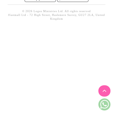
見證／傳記
© 2026 Logos Ministries Ltd. All rights reserved
文藝／勵志
ffastmall Ltd - 72 High Street, Haslemere Surrey, GU27 2LA, United
Kingdom
童書
精選影音
其他
禮品專區
得獎作品推介
暢銷榜
中文二手書
英文二手書
精選英文書
電子書